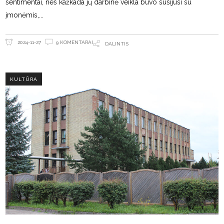
sentimentai, nes kažkada jų darbinė veikla buvo susijusi su
įmonėmis,
9 KOMENTARAI
2024-11-27
DALINTIS
KULTŪRA