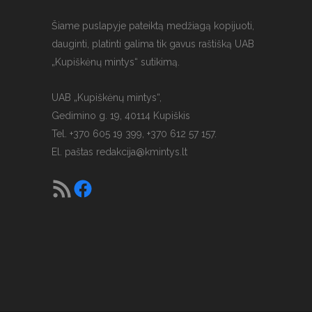
Šiame puslapyje pateiktą medžiagą kopijuoti,
dauginti, platinti galima tik gavus raštišką UAB
„Kupiškėnų mintys“ sutikimą.
UAB „Kupiškėnų mintys“,
Gedimino g. 19, 40114 Kupiškis
Tel. +370 605 19 399, +370 612 57 157.
El. paštas
redakcija@kmintys.lt