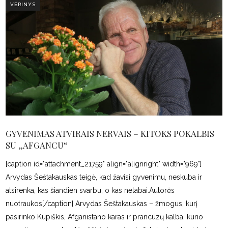
VĖRINYS
GYVENIMAS ATVIRAIS NERVAIS – KITOKS POKALBIS
SU „AFGANCU“
[caption id="attachment_21759" align="alignright" width="969"]
Arvydas Šeštakauskas teigė, kad žavisi gyvenimu, neskuba ir
atsirenka, kas šiandien svarbu, o kas nelabai.Autorės
nuotraukos[/caption] Arvydas Šeštakauskas – žmogus, kurį
pasirinko Kupiškis, Afganistano karas ir prancūzų kalba, kurio