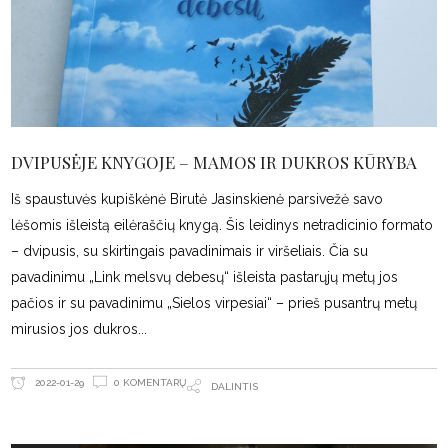
DVIPUSĖJE KNYGOJE – MAMOS IR DUKROS KŪRYBA
Iš spaustuvės kupiškėnė Birutė Jasinskienė parsivežė savo
lėšomis išleistą eilėraščių knygą. Šis leidinys netradicinio formato
– dvipusis, su skirtingais pavadinimais ir viršeliais. Čia su
pavadinimu „Link melsvų debesų“ išleista pastarųjų metų jos
pačios ir su pavadinimu „Sielos virpesiai“ – prieš pusantrų metų
mirusios jos dukros
0 KOMENTARŲ
2022-01-29
DALINTIS