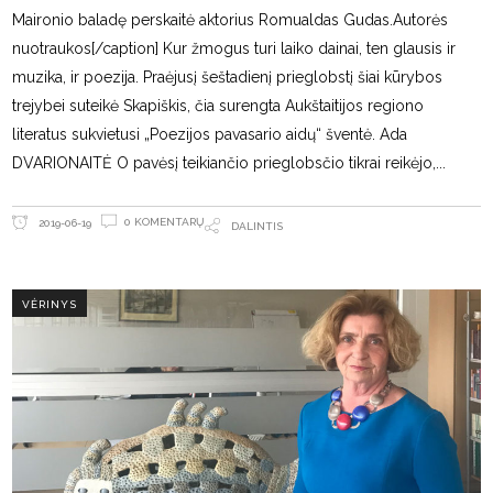
Maironio baladę perskaitė aktorius Romualdas Gudas.Autorės
nuotraukos[/caption] Kur žmogus turi laiko dainai, ten glausis ir
muzika, ir poezija. Praėjusį šeštadienį prieglobstį šiai kūrybos
trejybei suteikė Skapiškis, čia surengta Aukštaitijos regiono
literatus sukvietusi „Poezijos pavasario aidų“ šventė. Ada
DVARIONAITĖ O pavėsį teikiančio prieglobsčio tikrai reikėjo,
0 KOMENTARŲ
2019-06-19
DALINTIS
VĖRINYS