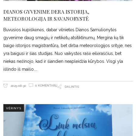
DIANOS GYVENIME DERA ISTORIJA,
METEOROLOGIJA IR SAVANORYSTĖ
Buvusios kupiškėnės, dabar vilnietės Dianos Samulionytės
gyvenime daug smagių ir netikėtų atsitiktinumų. Mergina ką tik
baigė istorijos magistrantūrą, bet dirba meteorologijos srityje, nes
yra baigusi ir šias studijas. Nuo vaikystės rašė eilėraščius, bet
niekas nežinojo, kad ir šiandien neapleidžia kūrybos. Visgi yla
išlindo iš maišo.
0 KOMENTARŲ
2025-08-30
DALINTIS
VĖRINYS