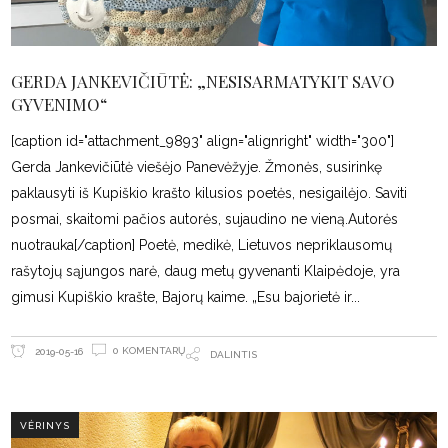
GERDA JANKEVIČIŪTĖ: „NESISARMATYKIT SAVO
GYVENIMO“
[caption id="attachment_9893" align="alignright" width="300"]
Gerda Jankevičiūtė viešėjo Panevėžyje. Žmonės, susirinkę
paklausyti iš Kupiškio krašto kilusios poetės, nesigailėjo. Saviti
posmai, skaitomi pačios autorės, sujaudino ne vieną.Autorės
nuotrauka[/caption] Poetė, medikė, Lietuvos nepriklausomų
rašytojų sąjungos narė, daug metų gyvenanti Klaipėdoje, yra
gimusi Kupiškio krašte, Bajorų kaime. „Esu bajorietė ir
0 KOMENTARŲ
2019-05-16
DALINTIS
VĖRINYS