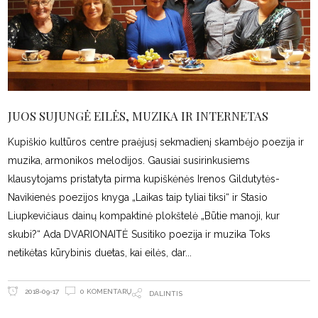
JUOS SUJUNGĖ EILĖS, MUZIKA IR INTERNETAS
Kupiškio kultūros centre praėjusį sekmadienį skambėjo poezija ir
muzika, armonikos melodijos. Gausiai susirinkusiems
klausytojams pristatyta pirma kupiškėnės Irenos Gildutytės-
Navikienės poezijos knyga „Laikas taip tyliai tiksi“ ir Stasio
Liupkevičiaus dainų kompaktinė plokštelė „Būtie manoji, kur
skubi?“ Ada DVARIONAITĖ Susitiko poezija ir muzika Toks
netikėtas kūrybinis duetas, kai eilės, dar
0 KOMENTARŲ
2018-09-17
DALINTIS