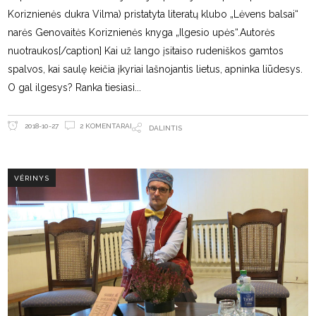
Koriznienės dukra Vilma) pristatyta literatų klubo „Lėvens balsai“
narės Genovaitės Koriznienės knyga „Ilgesio upės“.Autorės
nuotraukos[/caption] Kai už lango įsitaiso rudeniškos gamtos
spalvos, kai saulę keičia įkyriai lašnojantis lietus, apninka liūdesys.
O gal ilgesys? Ranka tiesiasi
2 KOMENTARAI
2018-10-27
DALINTIS
VĖRINYS