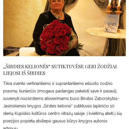
„ŠIRDIES KELIONĖS“ SUTIKTUVĖSE GERI ŽODŽIAI
LIEJOSI IŠ ŠIRDIES
Tikra šventė vertinantiems ir suprantantiems eiliuoto žodžio
prasmę, kuriančio žmogaus pastangas pakeisti save ir pasaulį,
suvienyti nuoširdiems atsivėrimams buvo Birutės Zaborskytės-
Jasinskienės knygos „Širdies kelionė“ sutiktuvės lapkričio 10
dieną Kupiškio kultūros centro vitražų salėje. Į kvietimą ateiti į šią
poezijos popietę atsiliepė gausus būrys knygos autorės
artimųjų,