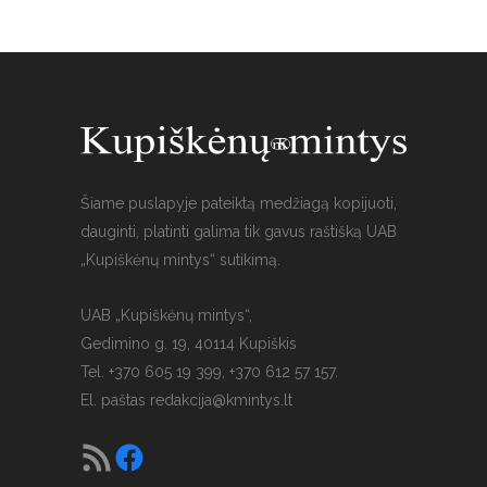
Šiame puslapyje pateiktą medžiagą kopijuoti,
dauginti, platinti galima tik gavus raštišką UAB
„Kupiškėnų mintys“ sutikimą.
UAB „Kupiškėnų mintys“,
Gedimino g. 19, 40114 Kupiškis
Tel. +370 605 19 399, +370 612 57 157.
El. paštas
redakcija@kmintys.lt