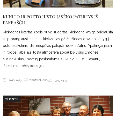
KUNIGO IR POETO JUSTO JASĖNO PATIRTYS IŠ
PAKRAŠČIŲ
Kiekvienas ištartas žodis buvo sugertas, kiekviena knyga priglausta
kaip brangiausias turtas, kiekvienas gėlės žiedas dovanotas lyg jis
būtų paskutinis, dar nespėtas pakąsti rudens šalnų. Ypatingai jautri
ir, rodos, labai išsiilgsta atmosfera apgaubė visus žmones,
susirinkusius į poetinį pasimatymą su kunigu Justu Jasėnu,
išleidusiu trečią poezijos
7 KOMENTARAI
2018-10-23
DALINTIS
VĖRINYS