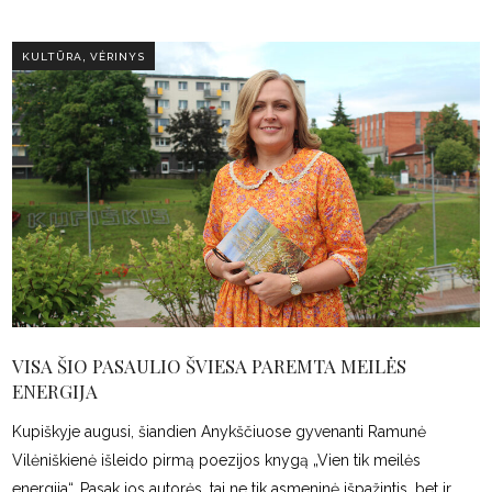
,
KULTŪRA
VĖRINYS
VISA ŠIO PASAULIO ŠVIESA PAREMTA MEILĖS
ENERGIJA
Kupiškyje augusi, šiandien Anykščiuose gyvenanti Ramunė
Vilėniškienė išleido pirmą poezijos knygą „Vien tik meilės
energija“. Pasak jos autorės, tai ne tik asmeninė išpažintis, bet ir