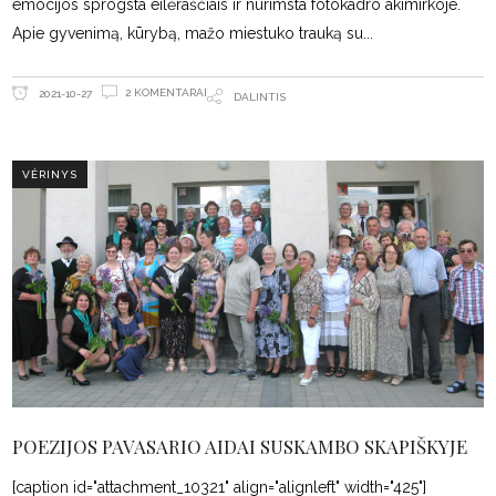
emocijos sprogsta eilėraščiais ir nurimsta fotokadro akimirkoje.
Apie gyvenimą, kūrybą, mažo miestuko trauką su
2 KOMENTARAI
2021-10-27
DALINTIS
VĖRINYS
POEZIJOS PAVASARIO AIDAI SUSKAMBO SKAPIŠKYJE
[caption id="attachment_10321" align="alignleft" width="425"]