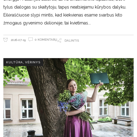
tylus dialogas su skaitytoju, tapęs neatsiejamu kūrybos dalyku.
Eilėraščiuose slypi mintis, kad kiekvienas esame svarbus kito
žmogaus gyvenimo dėlionėje, tai kvietimas
0 KOMENTARŲ
2026-07-19
DALINTIS
,
KULTŪRA
VĖRINYS