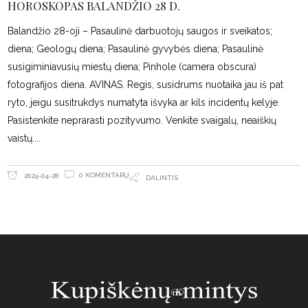
HOROSKOPAS BALANDŽIO 28 D.
Balandžio 28-oji – Pasaulinė darbuotojų saugos ir sveikatos;
diena; Geologų diena; Pasaulinė gyvybės diena; Pasaulinė
susigiminiavusių miestų diena; Pinhole (camera obscura)
fotografijos diena. AVINAS. Regis, susidrums nuotaika jau iš pat
ryto, jeigu susitrukdys numatyta išvyka ar kils incidentų kelyje.
Pasistenkite neprarasti pozityvumo. Venkite svaigalų, neaiškių
vaistų.
0 KOMENTARŲ
2024-04-28
DALINTIS