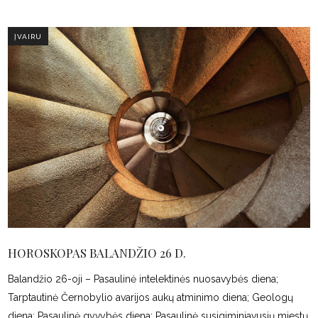
ĮVAIRU
HOROSKOPAS BALANDŽIO 26 D.
Balandžio 26-oji – Pasaulinė intelektinės nuosavybės diena;
Tarptautinė Černobylio avarijos aukų atminimo diena; Geologų
diena; Pasaulinė gyvybės diena; Pasaulinė susigiminiavusių miestų