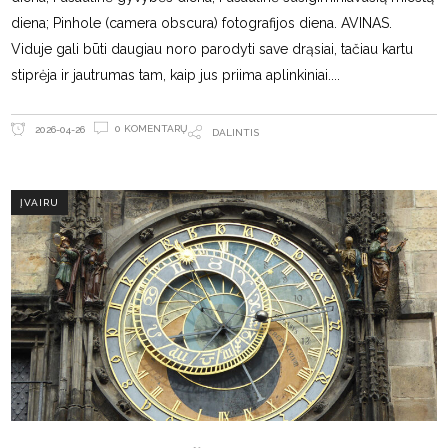
diena; Pinhole (camera obscura) fotografijos diena. AVINAS.
Viduje gali būti daugiau noro parodyti save drąsiai, tačiau kartu
stiprėja ir jautrumas tam, kaip jus priima aplinkiniai.
0 KOMENTARŲ
2026-04-26
DALINTIS
ĮVAIRU