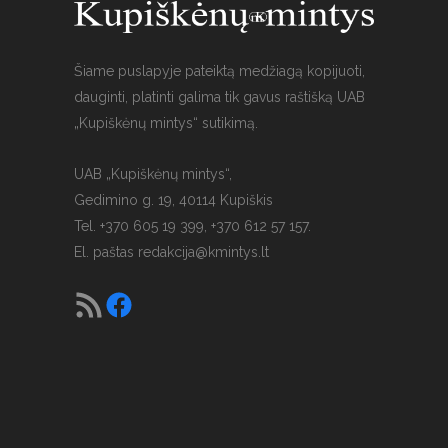
Šiame puslapyje pateiktą medžiagą kopijuoti,
dauginti, platinti galima tik gavus raštišką UAB
„Kupiškėnų mintys“ sutikimą.
UAB „Kupiškėnų mintys“,
Gedimino g. 19, 40114 Kupiškis
Tel. +370 605 19 399, +370 612 57 157.
El. paštas
redakcija@kmintys.lt