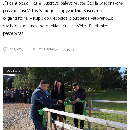
„Priešnuodžiai“, kurią iliustravo palėvenėlietė Gabija Jasčenskaitė,
pasivadinusi Vėlos Sapiegos slapyvardžiu. Susitikimo
organizatoriai – Kupiškio viešosios bibliotekos Palėvenėlės
skaitytojų aptarnavimo punktas. Kristina VALYTĖ Talentas,
pastebėtas
0 KOMENTARŲ
2023-07-31
DALINTIS
KULTŪRA