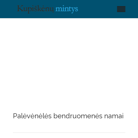
Palėvėnėlės bendruomenės namai