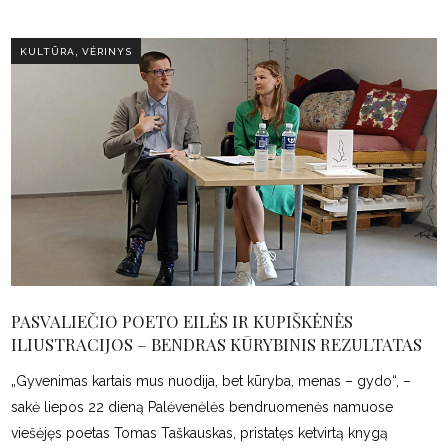
,
KULTŪRA
VĖRINYS
PASVALIEČIO POETO EILĖS IR KUPIŠKĖNĖS
ILIUSTRACIJOS – BENDRAS KŪRYBINIS REZULTATAS
„Gyvenimas kartais mus nuodija, bet kūryba, menas – gydo“, –
sakė liepos 22 dieną Palėvenėlės bendruomenės namuose
viešėjęs poetas Tomas Taškauskas, pristatęs ketvirtą knygą