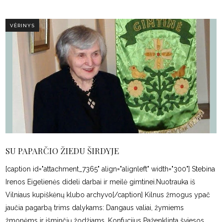
VĖRINYS
SU PAPARČIO ŽIEDU ŠIRDYJE
[caption id="attachment_7365" align="alignleft" width="300"] Stebina
Irenos Eigelienės dideli darbai ir meilė gimtinei.Nuotrauka iš
Vilniaus kupiškėnų klubo archyvo[/caption] Kilnus žmogus ypač
jaučia pagarbą trims dalykams: Dangaus valiai, žymiems
žmonėms ir išminčių žodžiams. Konfucijus Paženklinta šviesos