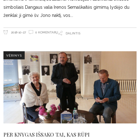
simboliais Dangaus valia Irenos Semaškaitės gimimą lydėjo du
ženklai: ji gimė šv. Jono naktį, vos
0 KOMENTARŲ
2018-10-27
DALINTIS
VĖRINYS
PER KNYGAS IŠSAKO TAI, KAS RŪPI