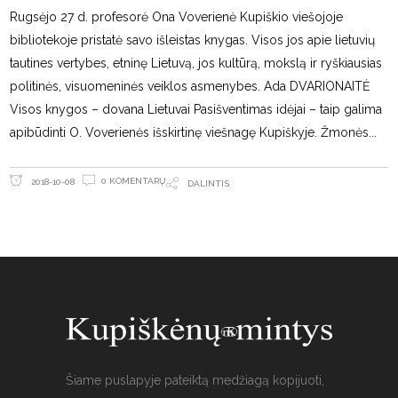
Rugsėjo 27 d. profesorė Ona Voverienė Kupiškio viešojoje
bibliotekoje pristatė savo išleistas knygas. Visos jos apie lietuvių
tautines vertybes, etninę Lietuvą, jos kultūrą, mokslą ir ryškiausias
politinės, visuomeninės veiklos asmenybes. Ada DVARIONAITĖ
Visos knygos – dovana Lietuvai Pasišventimas idėjai – taip galima
apibūdinti O. Voverienės išskirtinę viešnagę Kupiškyje. Žmonės
0 KOMENTARŲ
2018-10-08
DALINTIS
Šiame puslapyje pateiktą medžiagą kopijuoti,