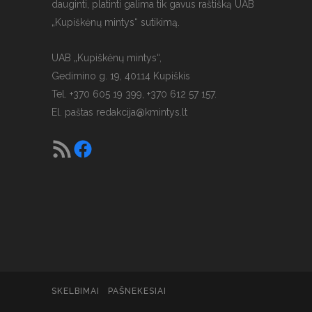
dauginti, platinti galima tik gavus raštišką UAB
„Kupiškėnų mintys“ sutikimą.
UAB „Kupiškėnų mintys“,
Gedimino g. 19, 40114 Kupiškis
Tel. +370 605 19 399, +370 612 57 157.
El. paštas
redakcija@kmintys.lt
SKELBIMAI
PAŠNEKESIAI