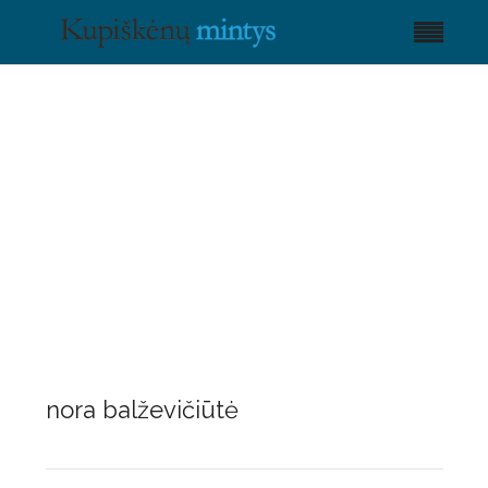
nora balževičiūtė