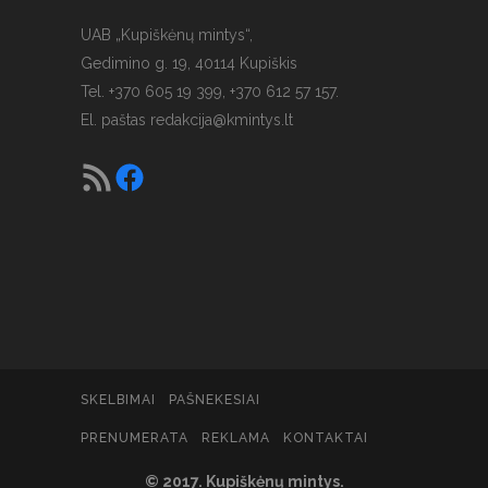
UAB „Kupiškėnų mintys“,
Gedimino g. 19, 40114 Kupiškis
Tel. +370 605 19 399, +370 612 57 157.
El. paštas
redakcija@kmintys.lt
SKELBIMAI
PAŠNEKESIAI
PRENUMERATA
REKLAMA
KONTAKTAI
© 2017. Kupiškėnų mintys.