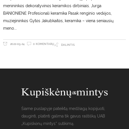
menininkės dekoratyvinės keramikos dirbiniais. Jurga
BANIONIENĖ Profesionali keramika Pasak renginio vedėjos,
muziejininkės Gytės Jakubkaitės, keramika – viena seniausių
meno
0 KOMENTARŲ
2022-05-24
DALINTIS
Šiame puslapyje pateiktą medžiagą kopijuoti,
dauginti, platinti galima tik gavus raštišką UAB
„Kupiškėnų mintys“ sutikimą.