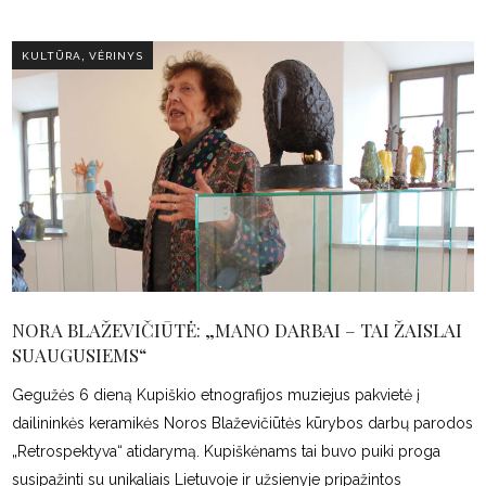
,
KULTŪRA
VĖRINYS
NORA BLAŽEVIČIŪTĖ: „MANO DARBAI – TAI ŽAISLAI
SUAUGUSIEMS“
Gegužės 6 dieną Kupiškio etnografijos muziejus pakvietė į
dailininkės keramikės Noros Blaževičiūtės kūrybos darbų parodos
„Retrospektyva“ atidarymą. Kupiškėnams tai buvo puiki proga
susipažinti su unikaliais Lietuvoje ir užsienyje pripažintos