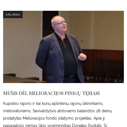
APLINKA
MŪŠIS DĖL MELIORACIJOS PINIGŲ TĘSIASI
Kupiškio rajono ir kai kurių aplinkinių rajonų ūkininkams,
melioratoriams, Savivaldybės atstovams balandžio 18 dieną
pristatytas Melioracijos fondo įstatymo projektas. Apie jį
papasakojo žemės ūkio viceministras Donatas Dudutis. Šį