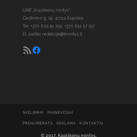
UAB „Kupiškėnų mintys“,
Gedimino g. 19, 40114 Kupiškis
Tel. +370 605 19 399, +370 612 57 157.
El. paštas
redakcija@kmintys.lt
SKELBIMAI
PAŠNEKESIAI
PRENUMERATA
REKLAMA
KONTAKTAI
© 2017. Kupiškėnų mintys.