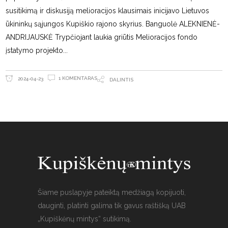
susitikimą ir diskusiją melioracijos klausimais inicijavo Lietuvos
ūkininkų sąjungos Kupiškio rajono skyrius. Banguolė ALEKNIENĖ-
ANDRIJAUSKĖ Trypčiojant laukia griūtis Melioracijos fondo
įstatymo projekto
1 KOMENTARAS
2024-04-23
DALINTIS
Šiame puslapyje pateiktą medžiagą kopijuoti,
dauginti, platinti galima tik gavus raštišką UAB
„Kupiškėnų mintys“ sutikimą.