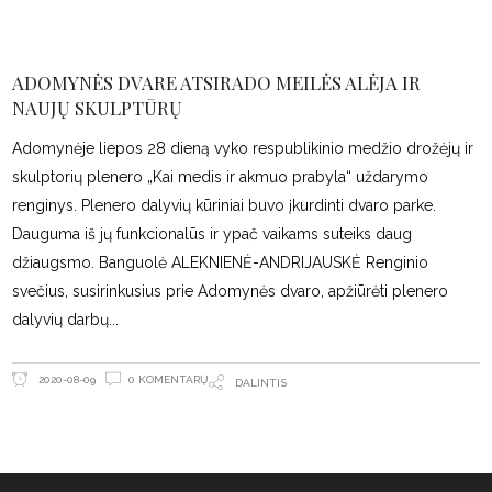
ADOMYNĖS DVARE ATSIRADO MEILĖS ALĖJA IR
NAUJŲ SKULPTŪRŲ
Adomynėje liepos 28 dieną vyko respublikinio medžio drožėjų ir
skulptorių plenero „Kai medis ir akmuo prabyla“ uždarymo
renginys. Plenero dalyvių kūriniai buvo įkurdinti dvaro parke.
Dauguma iš jų funkcionalūs ir ypač vaikams suteiks daug
džiaugsmo. Banguolė ALEKNIENĖ-ANDRIJAUSKĖ Renginio
svečius, susirinkusius prie Adomynės dvaro, apžiūrėti plenero
dalyvių darbų
0 KOMENTARŲ
2020-08-09
DALINTIS