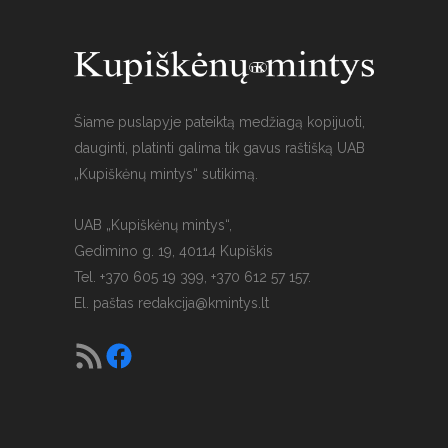
Šiame puslapyje pateiktą medžiagą kopijuoti,
dauginti, platinti galima tik gavus raštišką UAB
„Kupiškėnų mintys“ sutikimą.
UAB „Kupiškėnų mintys“,
Gedimino g. 19, 40114 Kupiškis
Tel. +370 605 19 399, +370 612 57 157.
El. paštas
redakcija@kmintys.lt