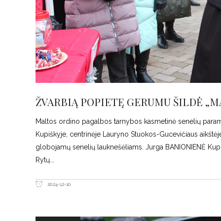
ŽVARBIĄ POPIETĘ GERUMU ŠILDĖ „M
Maltos ordino pagalbos tarnybos kasmetinė senelių paramos 
Kupiškyje, centrinėje Lauryno Stuokos-Gucevičiaus aikštėje. N
globojamų senelių lauknešėliams. Jurga BANIONIENĖ Kupiš
Rytų
2024-12-10