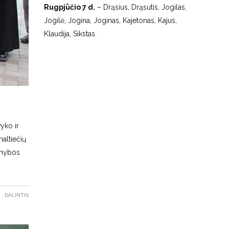
Rugpjūčio 7 d.
– Drąsius, Drąsutis, Jogilas,
Jogilė, Jogina, Joginas, Kajetonas, Kajus,
Klaudija, Sikstas.
yko ir
maltiečių
rnybos
DALINTIS