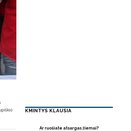
s
upiškio
KMINTYS KLAUSIA
Ar ruošiate atsargas žiemai?