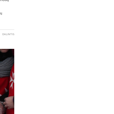
ių
DALINTIS