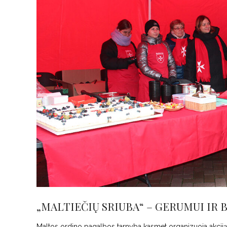
„MALTIEČIŲ SRIUBA“ – GERUMUI IR BE
Maltos ordino pagalbos tarnyba kasmet organizuoja akciją „M