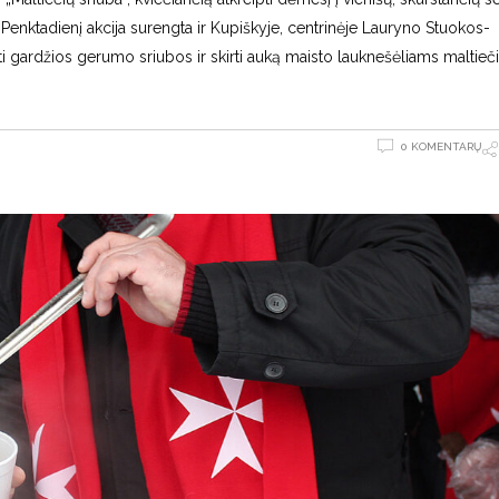
 Penktadienį akcija surengta ir Kupiškyje, centrinėje Lauryno Stuokos-
ti gardžios gerumo sriubos ir skirti auką maisto lauknešėliams maltieč
0 KOMENTARŲ