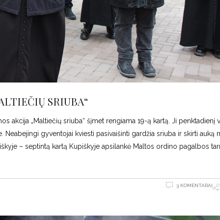
ALTIEČIŲ SRIUBA“
akcija „Maltiečių sriuba“ šįmet rengiama 19-ą kartą. Ji penktadienį v
eabejingi gyventojai kviesti pasivaišinti gardžia sriuba ir skirti auką 
kyje – septintą kartą Kupiškyje apsilankė Maltos ordino pagalbos ta
3 KOMENTARAI