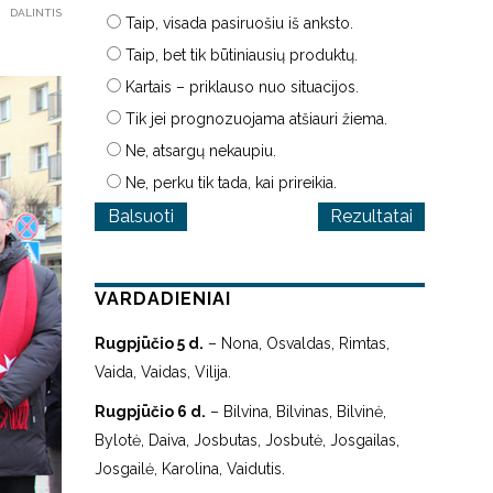
DALINTIS
Taip, visada pasiruošiu iš anksto.
Taip, bet tik būtiniausių produktų.
Kartais – priklauso nuo situacijos.
Tik jei prognozuojama atšiauri žiema.
Ne, atsargų nekaupiu.
Ne, perku tik tada, kai prireikia.
Rezultatai
VARDADIENIAI
Rugpjūčio 5 d.
– Nona, Osvaldas, Rimtas,
Vaida, Vaidas, Vilija.
Rugpjūčio 6 d.
– Bilvina, Bilvinas, Bilvinė,
Bylotė, Daiva, Josbutas, Josbutė, Josgailas,
Josgailė, Karolina, Vaidutis.