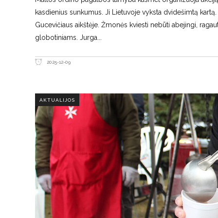
kasdienius sunkumus. Ji Lietuvoje vyksta dvidešimtą kartą.
Gucevičiaus aikštėje. Žmonės kviesti nebūti abejingi, ragau
globotiniams. Jurga
2025-12-09
AKTUALIJOS