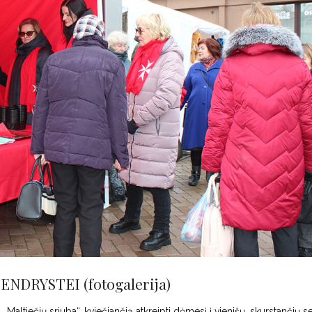
NDRYSTEI (fotogalerija)
altiečių sriuba“, kviečiančią atkreipti dėmesį į vienišų, skurstančių s