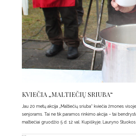
KVIEČIA „MALTIEČIŲ SRIUBA“
Jau 20 metų akcija „Maltiečių sriuba“ kviečia žmones visoje
senjorams. Tai ne tik paramos rinkimo akcija – tai bendrys
maltiečiai gruodžio 5 d. 12 val. Kupiškyje, Lauryno Stuoko