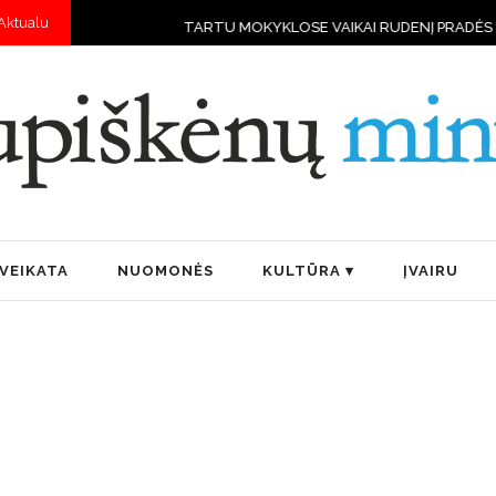
Aktualu
TU MOKYKLOSE VAIKAI RUDENĮ PRADĖS MOKYTIS VALDYTI DRONUS
VEIKATA
NUOMONĖS
KULTŪRA
ĮVAIRU