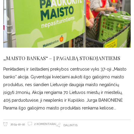
„MAISTO BANKAS“ – Į PAGALBĄ STOKOJANTIEMS
Penktadienį ir šeštadienį prekybos centruose vyks 37-oji „Maisto
banko“ akcija. Gyventojai kviečiami aukoti ilgo galiojimo maisto
produktus, nes šiandien Lietuvoje daugėja maisto negalinčių
įsigyti žmonių. Akcija rengiama 70 Lietuvos miestų ir miestelių,
405 parduotuvėse, ji neaplenks ir Kupiškio. Jurga BANIONIENĖ
Parama ilgo galiojimo maisto produktais renkama keliose
2 KOMENTARAI
2024-10-10
DALINTIS