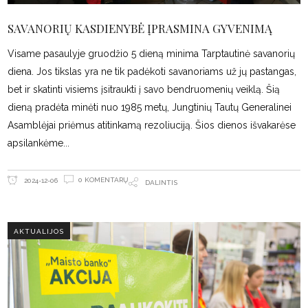
SAVANORIŲ KASDIENYBĖ ĮPRASMINA GYVENIMĄ
Visame pasaulyje gruodžio 5 dieną minima Tarptautinė savanorių
diena. Jos tikslas yra ne tik padėkoti savanoriams už jų pastangas,
bet ir skatinti visiems įsitraukti į savo bendruomenių veiklą. Šią
dieną pradėta minėti nuo 1985 metų, Jungtinių Tautų Generalinei
Asamblėjai priėmus atitinkamą rezoliuciją. Šios dienos išvakarėse
apsilankėme
0 KOMENTARŲ
2024-12-06
DALINTIS
AKTUALIJOS