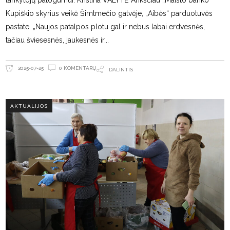
lankytojų patogumui. Kristina VALYTĖ Anksčiau „Maisto banko“
Kupiškio skyrius veikė Šimtmečio gatvėje, „Aibės“ parduotuvės
pastate. „Naujos patalpos plotu gal ir nebus labai erdvesnės,
tačiau šviesesnės, jaukesnės ir
0 KOMENTARŲ
2025-07-25
DALINTIS
AKTUALIJOS