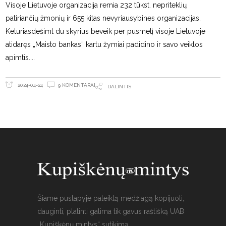
Visoje Lietuvoje organizacija remia 232 tūkst. nepriteklių
patiriančių žmonių ir 655 kitas nevyriausybines organizacijas.
Keturiasdešimt du skyrius beveik per pusmetį visoje Lietuvoje
atidaręs „Maisto bankas“ kartu žymiai padidino ir savo veiklos
apimtis.
9 KOMENTARAI
2024-04-24
DALINTIS
Šiame puslapyje pateiktą medžiagą kopijuoti,
dauginti, platinti galima tik gavus raštišką UAB
„Kupiškėnų mintys“ sutikimą.