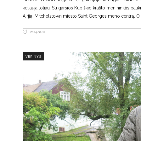
keliauja toliau. Su garsios Kupiškio krašto menininkės paliki
Airiją, Mitchelstown miesto Saint Georges meno centrą. O v
2024-10-12
VĖRINYS