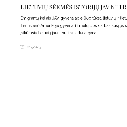
LIETUVIŲ SĖKMĖS ISTORIJŲ JAV NET
Emigrantų keliais JAV gyvena apie 800 tūkst. lietuvių ir lie
Timukienė Amerikoje gyvena 11 metų. Jos darbas susijęs su žin
įsikūrusiu lietuvių jaunimu ji susiduria gana
2019-02-13