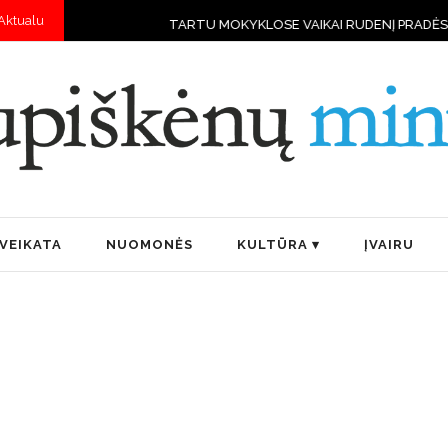
Aktualu
TARTU MOKYKLOSE VAIKAI RUDENĮ PRADĖS MOKYTIS VALDYT
VEIKATA
NUOMONĖS
KULTŪRA
ĮVAIRU