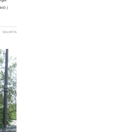
avo į
DALINTIS