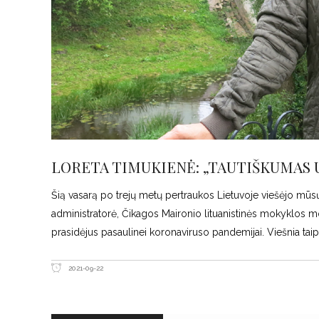
LORETA TIMUKIENĖ: „TAUTIŠKUMAS 
Šią vasarą po trejų metų pertraukos Lietuvoje viešėjo mūsų
administratorė, Čikagos Maironio lituanistinės mokyklos m
prasidėjus pasaulinei koronaviruso pandemijai. Viešnia taip
2021-09-22