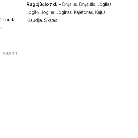
Rugpjūčio 7 d.
– Drąsius, Drąsutis, Jogilas,
Jogilė, Jogina, Joginas, Kajetonas, Kajus,
nė Loreta
Klaudija, Sikstas.
je
DALINTIS