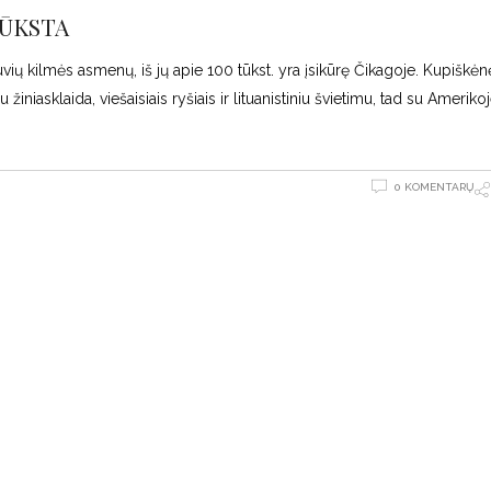
RŪKSTA
tuvių kilmės asmenų, iš jų apie 100 tūkst. yra įsikūrę Čikagoje. Kupiškė
iasklaida, viešaisiais ryšiais ir lituanistiniu švietimu, tad su Ameriko
0 KOMENTARŲ