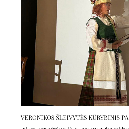
VERONIKOS ŠLEIVYTĖS KŪRYBINIS PA
Lietuvos nacionalinėje dailės galerijoje surengta ir didel