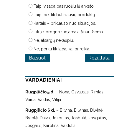
Taip, visada pasiruošiu iš anksto.
Taip, bet tik būtiniausių produktų.
Kartais – priklauso nuo situacijos.
Tik jei prognozuojama atšiauri žiema.
Ne, atsargų nekaupiu.
Ne, perku tik tada, kai prireikia.
Rezultatai
VARDADIENIAI
Rugpjūčio 5 d.
– Nona, Osvaldas, Rimtas,
Vaida, Vaidas, Vilija.
Rugpjūčio 6 d.
– Bilvina, Bilvinas, Bilvinė,
Bylotė, Daiva, Josbutas, Josbutė, Josgailas,
Josgailė, Karolina, Vaidutis.