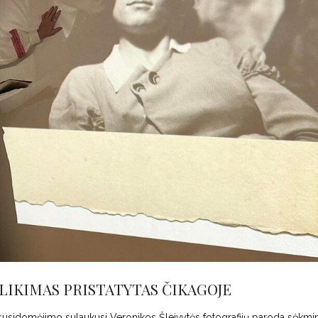
LIKIMAS PRISTATYTAS ČIKAGOJE
io susidomėjimo sulaukusi Veronikos Šleivytės fotografijų paroda sėkmi