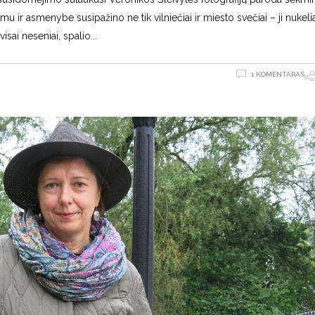
mu ir asmenybe susipažino ne tik vilniečiai ir miesto svečiai – ji nukeli
isai neseniai, spalio
1 KOMENTARAS