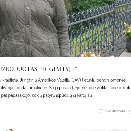
UŽKODUOTAS PRIGIMTYJE“
 kraštietė, Jungtinių Amerikos Valstijų (JAV) lietuvių bendruomenės
okytoja Loreta Timukienė. Su ja pasikalbėjome apie veiklą, apie prob
 pat papasakojo, kokių patyrė įspūdžių šį kartą su
6 KOMENTARAI