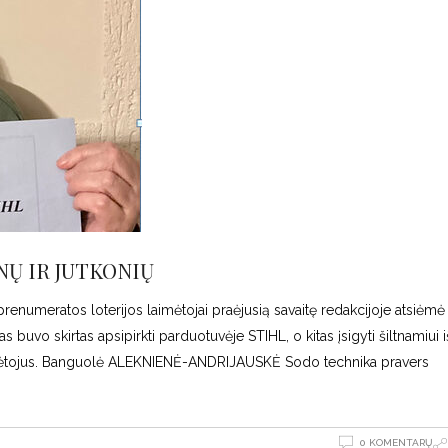
NŲ IR JUTKONIŲ
enumeratos loterijos laimėtojai praėjusią savaitę redakcijoje atsiėmė
uvo skirtas apsipirkti parduotuvėje STIHL, o kitas įsigyti šiltnamiui i
imėtojus. Banguolė ALEKNIENĖ-ANDRIJAUSKĖ Sodo technika pravers
0 KOMENTARŲ