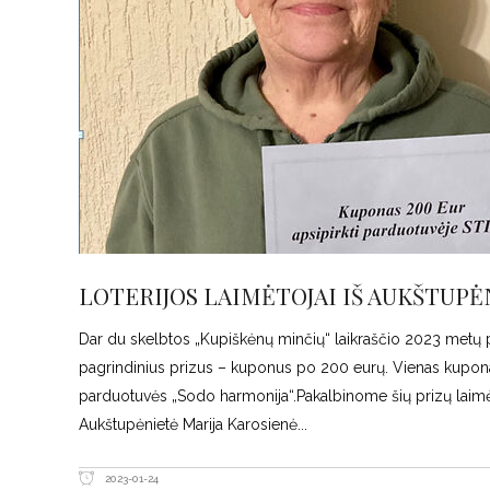
LOTERIJOS LAIMĖTOJAI IŠ AUKŠTUPĖ
Dar du skelbtos „Kupiškėnų minčių“ laikraščio 2023 metų pr
pagrindinius prizus – kuponus po 200 eurų. Vienas kuponas b
parduotuvės „Sodo harmonija“.Pakalbinome šių prizų la
Aukštupėnietė Marija Karosienė
2023-01-24