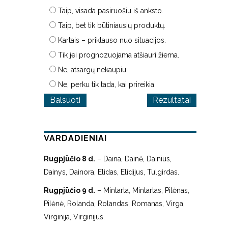
Taip, visada pasiruošiu iš anksto.
Taip, bet tik būtiniausių produktų.
Kartais – priklauso nuo situacijos.
Tik jei prognozuojama atšiauri žiema.
Ne, atsargų nekaupiu.
Ne, perku tik tada, kai prireikia.
Rezultatai
VARDADIENIAI
Rugpjūčio 8 d.
– Daina, Dainė, Dainius,
Dainys, Dainora, Elidas, Elidijus, Tulgirdas.
Rugpjūčio 9 d.
– Mintarta, Mintartas, Pilėnas,
Pilėnė, Rolanda, Rolandas, Romanas, Virga,
Virginija, Virginijus.