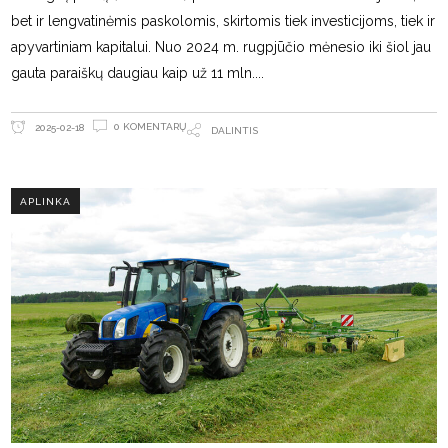
bet ir lengvatinėmis paskolomis, skirtomis tiek investicijoms, tiek ir
apyvartiniam kapitalui. Nuo 2024 m. rugpjūčio mėnesio iki šiol jau
gauta paraiškų daugiau kaip už 11 mln.
0 KOMENTARŲ
2025-02-18
DALINTIS
APLINKA