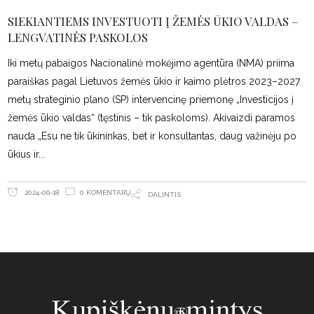
SIEKIANTIEMS INVESTUOTI Į ŽEMĖS ŪKIO VALDAS –
LENGVATINĖS PASKOLOS
Iki metų pabaigos Nacionalinė mokėjimo agentūra (NMA) priima
paraiškas pagal Lietuvos žemės ūkio ir kaimo plėtros 2023–2027
metų strateginio plano (SP) intervencinę priemonę „Investicijos į
žemės ūkio valdas“ (tęstinis – tik paskoloms). Akivaizdi paramos
nauda „Esu ne tik ūkininkas, bet ir konsultantas, daug važinėju po
ūkius ir
0 KOMENTARŲ
2024-06-18
DALINTIS