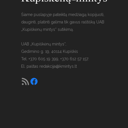
Šiame puslapyje pateiktą medžiagą kopijuoti,
dauginti, platinti galima tik gavus raštišką UAB
„Kupiškėnų mintys“ sutikimą.
UAB „Kupiškėnų mintys“,
Gedimino g. 19, 40114 Kupiškis
Tel. +370 605 19 399, +370 612 57 157.
El. paštas
redakcija@kmintys.lt