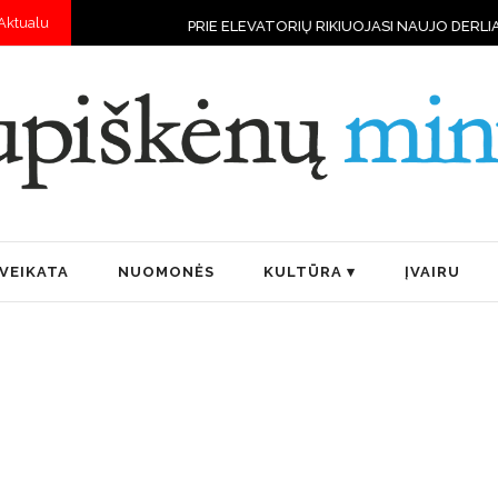
Aktualu
PRIE ELEVATORIŲ RIKIUOJASI NAUJO DERLIAUS VILKSTINĖS
„BOČ
VEIKATA
NUOMONĖS
KULTŪRA
ĮVAIRU