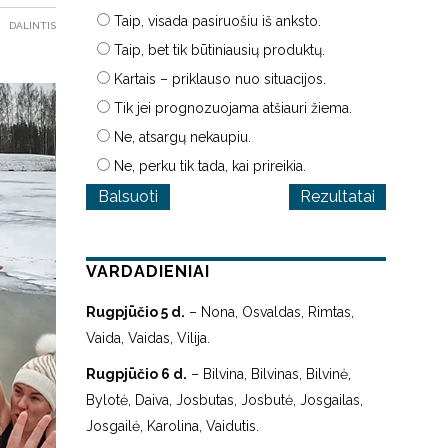
Taip, visada pasiruošiu iš anksto.
DALINTIS
Taip, bet tik būtiniausių produktų.
Kartais – priklauso nuo situacijos.
Tik jei prognozuojama atšiauri žiema.
Ne, atsargų nekaupiu.
Ne, perku tik tada, kai prireikia.
Rezultatai
VARDADIENIAI
Rugpjūčio 5 d.
– Nona, Osvaldas, Rimtas,
Vaida, Vaidas, Vilija.
Rugpjūčio 6 d.
– Bilvina, Bilvinas, Bilvinė,
Bylotė, Daiva, Josbutas, Josbutė, Josgailas,
Josgailė, Karolina, Vaidutis.