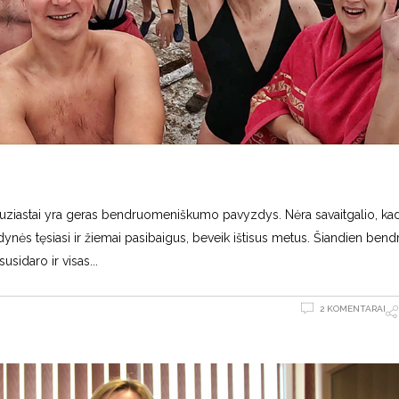
tuziastai yra geras bendruomeniškumo pavyzdys. Nėra savaitgalio, kad
dynės tęsiasi ir žiemai pasibaigus, beveik ištisus metus. Šiandien be
 susidaro ir visas
2 KOMENTARAI