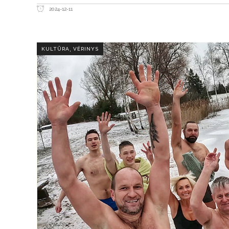
2024-12-11
,
KULTŪRA
VĖRINYS