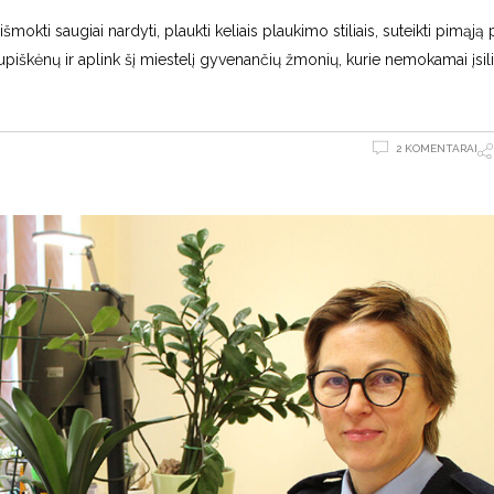
mokti saugiai nardyti, plaukti keliais plaukimo stiliais, suteikti pimąją
kupiškėnų ir aplink šį miestelį gyvenančių žmonių, kurie nemokamai įsili
2 KOMENTARAI