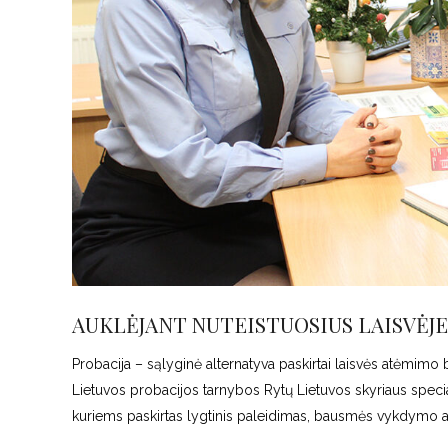
AUKLĖJANT NUTEISTUOSIUS LAISVĖJE
Probacija – sąlyginė alternatyva paskirtai laisvės atėmim
Lietuvos probacijos tarnybos Rytų Lietuvos skyriaus special
kuriems paskirtas lygtinis paleidimas, bausmės vykdymo ati