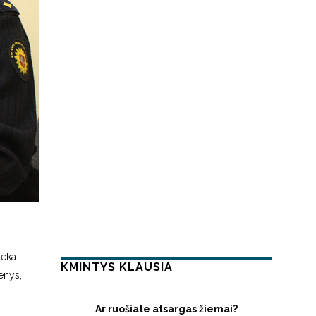
ieka
KMINTYS KLAUSIA
enys,
Ar ruošiate atsargas žiemai?