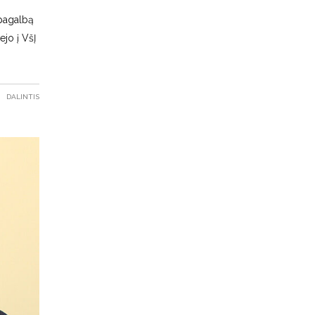
 pagalbą
ejo į VšĮ
DALINTIS