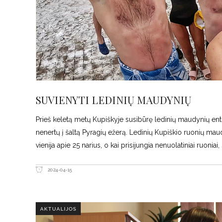
SUVIENYTI LEDINIŲ MAUDYNIŲ
Prieš keletą metų Kupiškyje susibūrę ledinių maudynių en
nenertų į šaltą Pyragių ežerą. Ledinių Kupiškio ruonių mau
vienija apie 25 narius, o kai prisijungia nenuolatiniai ruoniai,
2024-04-15
AKTUALIJOS