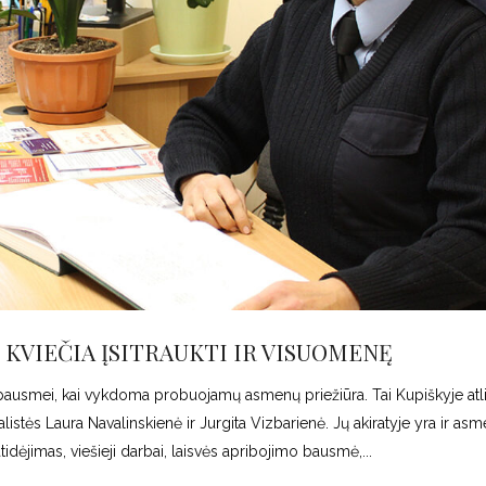
 KVIEČIA ĮSITRAUKTI IR VISUOMENĘ
o bausmei, kai vykdoma probuojamų asmenų priežiūra. Tai Kupiškyje atl
istės Laura Navalinskienė ir Jurgita Vizbarienė. Jų akiratyje yra ir asm
dėjimas, viešieji darbai, laisvės apribojimo bausmė,