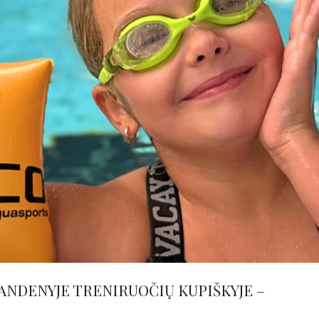
NDENYJE TRENIRUOČIŲ KUPIŠKYJE –