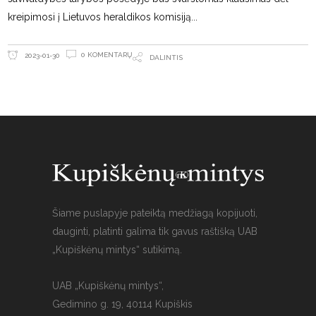
kreipimosi į Lietuvos heraldikos komisiją
0 KOMENTARŲ
2023-01-30
DALINTIS
Šiame puslapyje pateiktą medžiagą kopijuoti,
dauginti, platinti galima tik gavus raštišką UAB
„Kupiškėnų mintys“ sutikimą.
UAB „Kupiškėnų mintys“,
Gedimino g. 19, 40114 Kupiškis