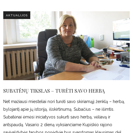
AKTUALIJOS
SUBATĖNŲ TIKSLAS – TURĖTI SAVO HERBĄ
Net mažiausi miesteliai nori turėti savo skiriamąjį ženklą – herbą,
bylojantį apie jų istoriją, išskirtinumą. Subačius – ne išimtis.
Subatėnai ėmėsi iniciatyvos sukurti savo herbą, vėliavą ir
antspaudą. Vasario 2 dieną vyksiančiame Kupiškio rajono
savivaldybės tarybos posėdyje bus svarstomas klausimas dėl