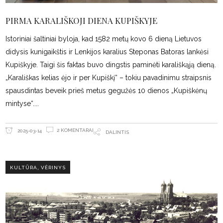
PIRMA KARALIŠKOJI DIENA KUPIŠKYJE
Istoriniai šaltiniai byloja, kad 1582 metų kovo 6 dieną Lietuvos
didysis kunigaikštis ir Lenkijos karalius Steponas Batoras lankėsi
Kupiškyje. Taigi šis faktas buvo dingstis paminėti karališkąją dieną.
„Karališkas kelias ėjo ir per Kupiškį“ – tokiu pavadinimu straipsnis
spausdintas beveik prieš metus gegužės 10 dienos „Kupiškėnų
mintyse“.
2 KOMENTARAI
2025-03-14
DALINTIS
,
KULTŪRA
VĖRINYS