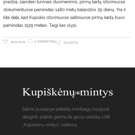
pradžia, šiandien turimais duomenimis, pirmą kartą istoriniuose
dokumentuose paminėtas 1480 metų balandžio 29 dieną. Yra ir
kita data, kad Kupiškis istoriniuose šaltiniuose pirmą kartą buvo
paminėtas 1529 metais. Taigi kas slypi
0 KOMENTARŲ
2024-04-21
DALINTIS
Šiame puslapyje pateiktą medžiagą kopijuoti,
dauginti, platinti galima tik gavus raštišką UAB
„Kupiškėnų mintys“ sutikimą.