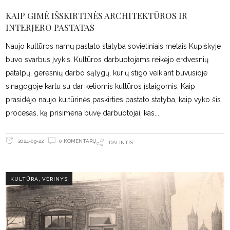
KAIP GIMĖ IŠSKIRTINĖS ARCHITEKTŪROS IR
INTERJERO PASTATAS
Naujo kultūros namų pastato statyba sovietiniais metais Kupiškyje
buvo svarbus įvykis. Kultūros darbuotojams reikėjo erdvesnių
patalpų, geresnių darbo sąlygų, kurių stigo veikiant buvusioje
sinagogoje kartu su dar keliomis kultūros įstaigomis. Kaip
prasidėjo naujo kultūrinės paskirties pastato statyba, kaip vyko šis
procesas, ką prisimena buvę darbuotojai, kas
0 KOMENTARŲ
2024-09-22
DALINTIS
,
KULTŪRA
VĖRINYS