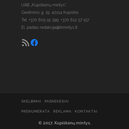
UAB „Kupiškėnų mintys“,
Gedimino g. 19, 40114 Kupiškis
Tel. +370 605 19 399, +370 612 57 157.
El. paštas
redakcija@kmintys.lt
SKELBIMAI
PAŠNEKESIAI
PRENUMERATA
REKLAMA
KONTAKTAI
© 2017. Kupiškėnų mintys.