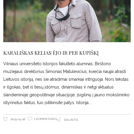
KARALIŠKAS KELIAS ĖJO IR PER KUPIŠKĮ
Vilniaus universiteto Istorijos fakulteto alumnas, Birštono
muziejaus direktorius Simonas Matulevičius, kviečia naujai atrasti
Lietuvos istoriją, nes šie atradimai smarkiai intriguoja. Nors tekstas
ir ilgokas, bet iš tiesų įdomus, dinamiškas ir netgi aktualus
šiandieninėje geopolitinėje situacijoje. Įsigilinę į jauno mokslininko
ištyrinėtus faktus, tuo įsitikinsite patys. Istorija
1 KOMENTARAS
2024-05-16
DALINTIS