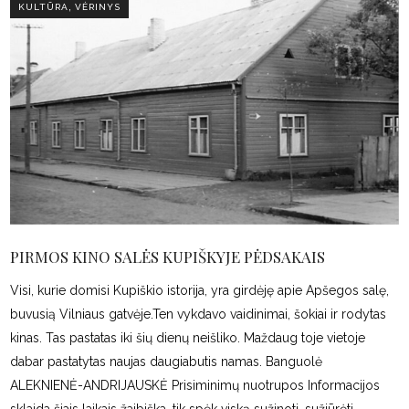
,
KULTŪRA
VĖRINYS
PIRMOS KINO SALĖS KUPIŠKYJE PĖDSAKAIS
Visi, kurie domisi Kupiškio istorija, yra girdėję apie Apšegos salę,
buvusią Vilniaus gatvėje.Ten vykdavo vaidinimai, šokiai ir rodytas
kinas. Tas pastatas iki šių dienų neišliko. Maždaug toje vietoje
dabar pastatytas naujas daugiabutis namas. Banguolė
ALEKNIENĖ-ANDRIJAUSKĖ Prisiminimų nuotrupos Informacijos