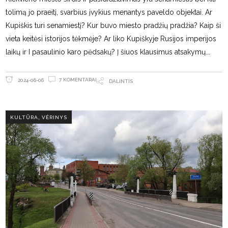
tolimą jo praeitį, svarbius įvykius menantys paveldo objektai. Ar
Kupiškis turi senamiestį? Kur buvo miesto pradžių pradžia? Kaip ši
vieta keitėsi istorijos tėkmėje? Ar liko Kupiškyje Rusijos imperijos
laikų ir I pasaulinio karo pėdsakų? Į šiuos klausimus atsakymų
7 KOMENTARAI
2024-06-06
DALINTIS
,
KULTŪRA
VĖRINYS