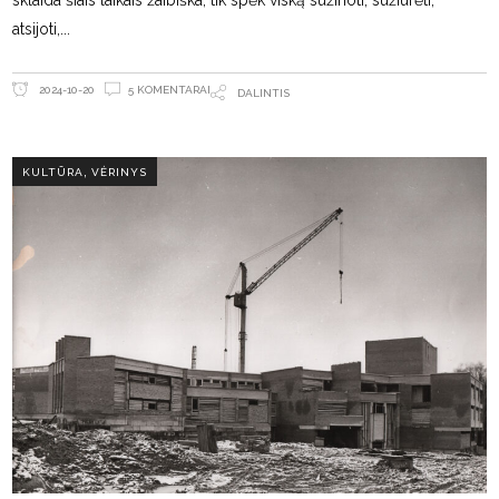
sklaida šiais laikais žaibiška, tik spėk viską sužinoti, sužiūrėti,
atsijoti,
5 KOMENTARAI
2024-10-20
DALINTIS
,
KULTŪRA
VĖRINYS