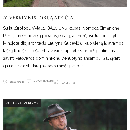
ATVERKIME ISTORIJĄ ATEIČIAI
Su kultūrologu Vytautu BALČIŪNU kalbasi Nomeda Simėnienė.
Pirmajame mudviejų pokalbyje daugiau norėjosi Jus pristatyti.
Minėjote didį architektą Lauryną Gucevičių, kaip vieną iš atramos
taškų Kupiškiui, ieškant savosios tapatybės bruožų, ir itin Jus
žavintį Palėvenės domininkonų vienuolyno ansamblį. Gal šįkart
galite atskleisti daugiau savo minčių, kaip tai
0 KOMENTARŲ
2024-05-19
DALINTIS
,
KULTŪRA
VĖRINYS