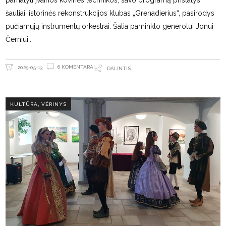
pamatyti įvairios kovinės technikos, savo programą pristatys
šauliai, istorinės rekonstrukcijos klubas „Grenadierius“, pasirodys
pučiamųjų instrumentų orkestrai. Šalia paminklo generolui Jonui
Černiui
6 KOMENTARAI
2025-05-13
DALINTIS
,
KULTŪRA
VĖRINYS