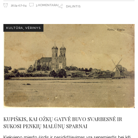
3 KOMENTARAI
2024-07-04
DALINTIS
,
KULTŪRA
VĖRINYS
KUPIŠKIS, KAI OŽKŲ GATVĖ BUVO SVARBESNĖ IR
SUKOSI PENKIŲ MALŪNŲ SPARNAI
Kiekvieno miesto širdis ir pasididžiavimas yra senamiestis bei kiti