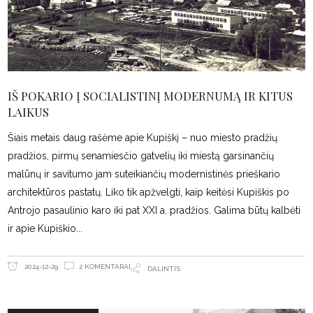
IŠ POKARIO Į SOCIALISTINĮ MODERNUMĄ IR KITUS
LAIKUS
Šiais metais daug rašėme apie Kupiškį – nuo miesto pradžių
pradžios, pirmų senamiesčio gatvelių iki miestą garsinančių
malūnų ir savitumo jam suteikiančių modernistinės prieškario
architektūros pastatų. Liko tik apžvelgti, kaip keitėsi Kupiškis po
Antrojo pasaulinio karo iki pat XXI a. pradžios. Galima būtų kalbėti
ir apie Kupiškio
2 KOMENTARAI
2024-12-29
DALINTIS