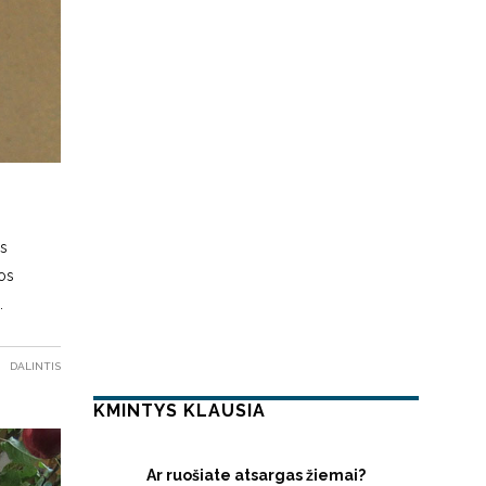
as
bos
DALINTIS
KMINTYS KLAUSIA
Ar ruošiate atsargas žiemai?