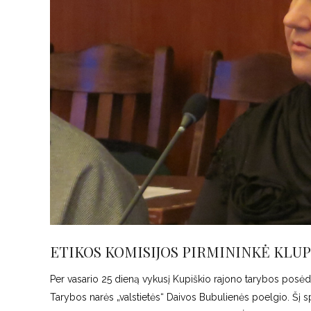
ETIKOS KOMISIJOS PIRMININKĖ KL
Per vasario 25 dieną vykusį Kupiškio rajono tarybos posėd
Tarybos narės „valstietės“ Daivos Bubulienės poelgio. Šį 