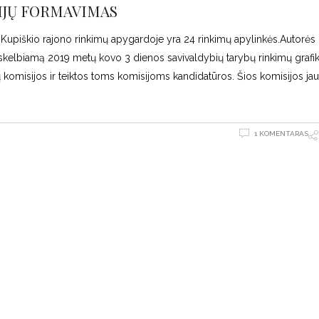
IJŲ FORMAVIMAS
"] Kupiškio rajono rinkimų apygardoje yra 24 rinkimų apylinkės.Autorės
skelbiamą 2019 metų kovo 3 dienos savivaldybių tarybų rinkimų grafiką
ų komisijos ir teiktos toms komisijoms kandidatūros. Šios komisijos jau
1 KOMENTARAS