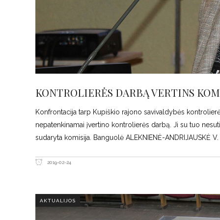
KONTROLIERĖS DARBĄ VERTINS KOMI
Konfrontacija tarp Kupiškio rajono savivaldybės kontrolie
nepatenkinamai įvertino kontrolierės darbą. Ji su tuo nesuti
sudaryta komisija. Banguolė ALEKNIENĖ-ANDRIJAUSKĖ V. Ma
2019-02-24
AKTUALIJOS