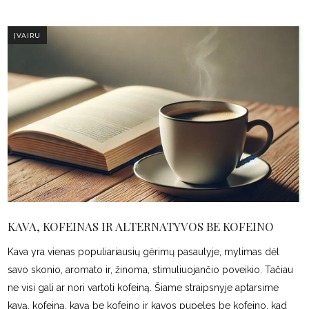
ĮVAIRU
KAVA, KOFEINAS IR ALTERNATYVOS BE KOFEINO
Kava yra vienas populiariausių gėrimų pasaulyje, mylimas dėl
savo skonio, aromato ir, žinoma, stimuliuojančio poveikio. Tačiau
ne visi gali ar nori vartoti kofeiną. Šiame straipsnyje aptarsime
kavą, kofeiną, kavą be kofeino ir kavos pupeles be kofeino, kad