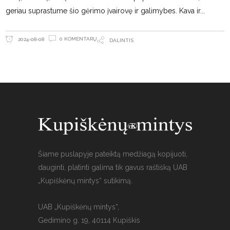
geriau suprastume šio gėrimo įvairovę ir galimybes. Kava ir
0 KOMENTARŲ
2024-08-08
DALINTIS
Šiame puslapyje pateiktą medžiagą kopijuoti,
dauginti, platinti galima tik gavus raštišką UAB
„Kupiškėnų mintys“ sutikimą.
UAB „Kupiškėnų mintys“,
Gedimino g. 19, 40114 Kupiškis