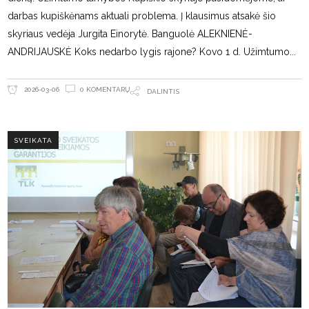
darbas kupiškėnams aktuali problema. Į klausimus atsakė šio
skyriaus vedėja Jurgita Einorytė. Banguolė ALEKNIENĖ-
ANDRIJAUSKĖ Koks nedarbo lygis rajone? Kovo 1 d. Užimtumo
0 KOMENTARŲ
2026-03-06
DALINTIS
SVEIKATA