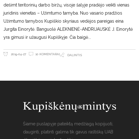
dešimt teritorinių darbo biržų, visoje šalyje pradėjo veikti vienas
juridinis vienetas – Užimtumo tarnyba. Nuo vasario pradžios
Užimtumo tarnybos Kupiškio skyriaus vedėjos pareigas eina
Jurgita Einorytė. Banguolė ALEKNIENĖ-ANDRIJAUSKĖ J. Einorytė
yra gimusi ir užaugusi Kupiškyje. Čia baigė
10 KOMENTARAI
2019-04-27
DALINTIS
Šiame puslapyje pateiktą medžiagą kopijuoti,
dauginti, platinti galima tik gavus raštišką UAB