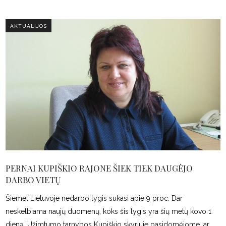
AKTUALIJOS
PERNAI KUPIŠKIO RAJONE ŠIEK TIEK DAUGĖJO
DARBO VIETŲ
Šiemet Lietuvoje nedarbo lygis sukasi apie 9 proc. Dar
neskelbiama naujų duomenų, koks šis lygis yra šių metų kovo 1
dieną. Užimtumo tarnybos Kupiškio skyriuje pasidomėjome, ar