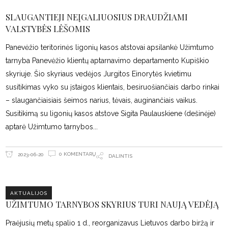
SLAUGANTIEJI NEĮGALIUOSIUS DRAUDŽIAMI
VALSTYBĖS LĖŠOMIS
Panevėžio teritorinės ligonių kasos atstovai apsilankė Užimtumo
tarnyba Panevėžio klientų aptarnavimo departamento Kupiškio
skyriuje. Šio skyriaus vedėjos Jurgitos Einorytės kvietimu
susitikimas vyko su įstaigos klientais, besiruošiančiais darbo rinkai
– slaugančiaisiais šeimos narius, tėvais, auginančiais vaikus.
Susitikimą su ligonių kasos atstove Sigita Paulauskiene (dešinėje)
aptarė Užimtumo tarnybos
0 KOMENTARŲ
2023-06-20
DALINTIS
AKTUALIJOS
UŽIMTUMO TARNYBOS SKYRIUS TURI NAUJĄ VEDĖJĄ
Praėjusių metų spalio 1 d., reorganizavus Lietuvos darbo biržą ir