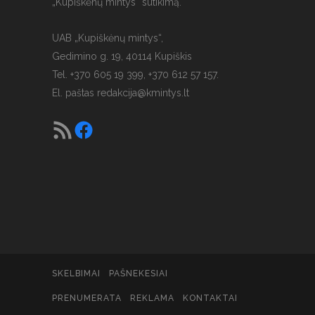
„Kupiškėnų mintys“ sutikimą.
UAB „Kupiškėnų mintys“,
Gedimino g. 19, 40114 Kupiškis
Tel. +370 605 19 399, +370 612 57 157.
El. paštas
redakcija@kmintys.lt
SKELBIMAI
PAŠNEKESIAI
PRENUMERATA
REKLAMA
KONTAKTAI