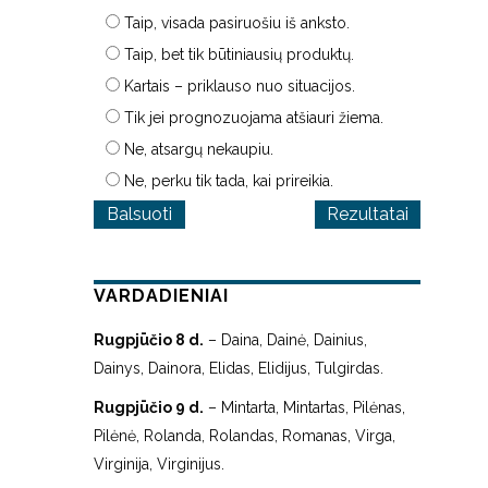
Taip, visada pasiruošiu iš anksto.
Taip, bet tik būtiniausių produktų.
Kartais – priklauso nuo situacijos.
Tik jei prognozuojama atšiauri žiema.
Ne, atsargų nekaupiu.
Ne, perku tik tada, kai prireikia.
Rezultatai
VARDADIENIAI
Rugpjūčio 8 d.
– Daina, Dainė, Dainius,
Dainys, Dainora, Elidas, Elidijus, Tulgirdas.
Rugpjūčio 9 d.
– Mintarta, Mintartas, Pilėnas,
Pilėnė, Rolanda, Rolandas, Romanas, Virga,
Virginija, Virginijus.