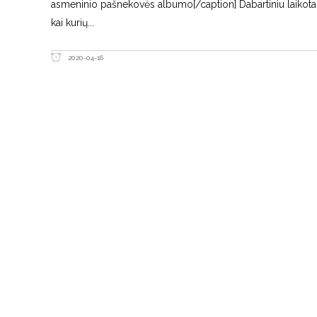
asmeninio pašnekovės albumo[/caption] Dabartiniu laikota
kai kurių
2020-04-16