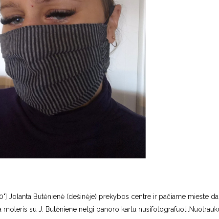
00"] Jolanta Butėnienė (dešinėje) prekybos centre ir pačiame mieste dal
moteris su J. Butėniene netgi panoro kartu nusifotografuoti.Nuotrauk