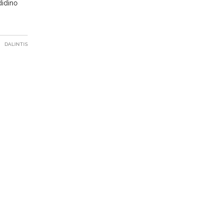
didino
DALINTIS