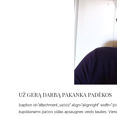
UŽ GERĄ DARBĄ PAKANKA PADĖKOS
[caption id="attachment_14002" align="alignright" width="3
kupiškėnams pačios siūtas apsaugines veido kaukes. Viena 