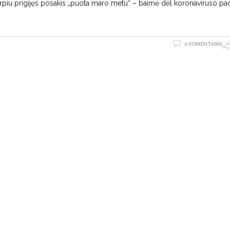
rpiu prigijęs posakis „puota maro metu“ – baimė dėl koronaviruso pa
2 KOMENTARAI