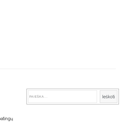
Paieška
Ieškoti
patingų
s