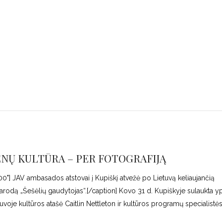
ĖNŲ KULTŪRA – PER FOTOGRAFIJĄ
00"] JAV ambasados atstovai į Kupiškį atvežė po Lietuvą keliaujančią
 parodą „Šešėlių gaudytojas“.[/caption] Kovo 31 d. Kupiškyje sulaukta y
voje kultūros atašė Caitlin Nettleton ir kultūros programų specialistė