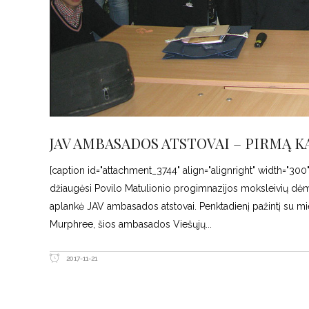
JAV AMBASADOS ATSTOVAI – PIRMĄ K
[caption id="attachment_3744" align="alignright" width="3
džiaugėsi Povilo Matulionio progimnazijos moksleivių dėme
aplankė JAV ambasados atstovai. Penktadienį pažintį su mie
Murphree, šios ambasados Viešųjų
2017-11-21