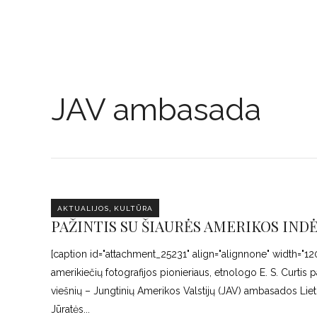
JAV ambasada
,
AKTUALIJOS
KULTŪRA
PAŽINTIS SU ŠIAURĖS AMERIKOS IND
[caption id="attachment_25231" align="alignnone" width="12
amerikiečių fotografijos pionieriaus, etnologo E. S. Curtis
viešnių – Jungtinių Amerikos Valstijų (JAV) ambasados Lietu
Jūratės