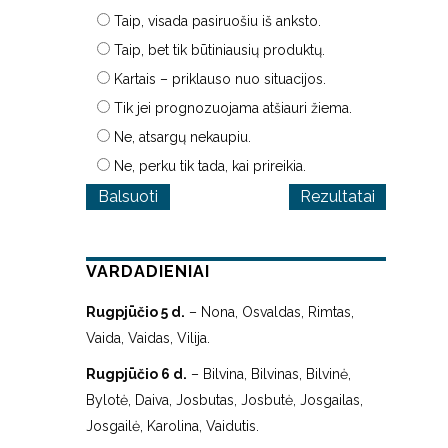
Taip, visada pasiruošiu iš anksto.
Taip, bet tik būtiniausių produktų.
Kartais – priklauso nuo situacijos.
Tik jei prognozuojama atšiauri žiema.
Ne, atsargų nekaupiu.
Ne, perku tik tada, kai prireikia.
Rezultatai
VARDADIENIAI
Rugpjūčio 5 d.
– Nona, Osvaldas, Rimtas,
Vaida, Vaidas, Vilija.
Rugpjūčio 6 d.
– Bilvina, Bilvinas, Bilvinė,
Bylotė, Daiva, Josbutas, Josbutė, Josgailas,
Josgailė, Karolina, Vaidutis.