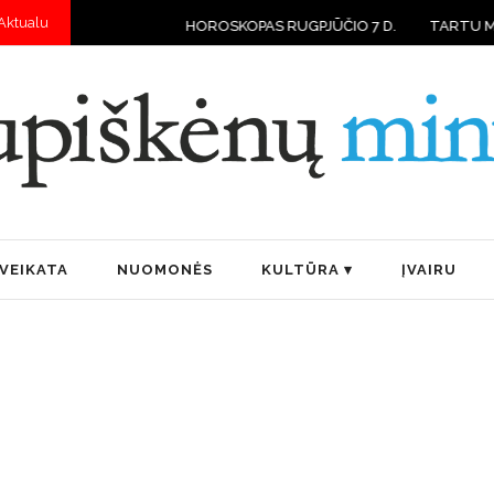
Aktualu
HOROSKOPAS RUGPJŪČIO 7 D.
TARTU MOKYKLOSE VAI
VEIKATA
NUOMONĖS
KULTŪRA
ĮVAIRU