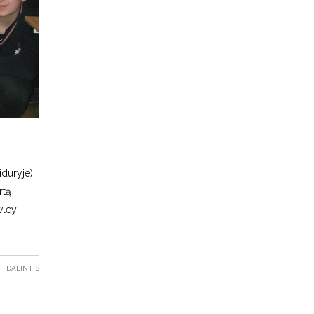
iduryje)
rtą
wley-
DALINTIS