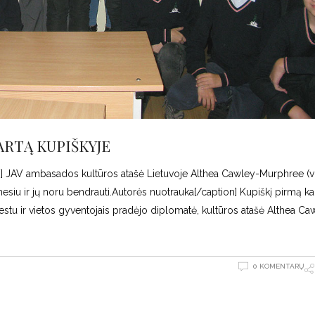
ARTĄ KUPIŠKYJE
00"] JAV ambasados kultūros atašė Lietuvoje Althea Cawley-Murphree (v
siu ir jų noru bendrauti.Autorės nuotrauka[/caption] Kupiškį pirmą ka
stu ir vietos gyventojais pradėjo diplomatė, kultūros atašė Althea Ca
0 KOMENTARŲ