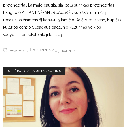
pretendentai. Laimėjo daugiausiai balų surinkęs pretendentas.
Banguolė ALEKNIENĖ-ANDRIJAUSKĖ „Kupiškėnų minčių“
redakcijos žiniomis šį konkursą laimėjo Dalė Virbickienė, Kupiškio
kultūros centro Subačiaus padalinio kultūrinės veiklos
vadybininkė. Pakalbinta ji tą faktą
20 KOMENTARAI
2023-10-07
DALINTIS
,
KULTŪRA
REZERVUOTA JAUNIMUI