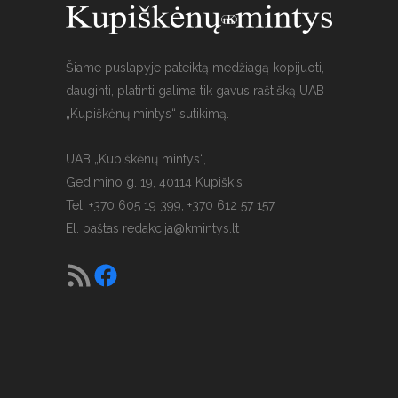
Šiame puslapyje pateiktą medžiagą kopijuoti,
dauginti, platinti galima tik gavus raštišką UAB
„Kupiškėnų mintys“ sutikimą.
UAB „Kupiškėnų mintys“,
Gedimino g. 19, 40114 Kupiškis
Tel. +370 605 19 399, +370 612 57 157.
El. paštas
redakcija@kmintys.lt