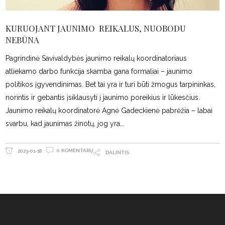
KURUOJANT JAUNIMO REIKALUS, NUOBODU
NEBŪNA
Pagrindinė Savivaldybės jaunimo reikalų koordinatoriaus
atliekamo darbo funkcija skamba gana formaliai – jaunimo
politikos įgyvendinimas. Bet tai yra ir turi būti žmogus tarpininkas,
norintis ir gebantis įsiklausyti į jaunimo poreikius ir lūkesčius.
Jaunimo reikalų koordinatorė Agnė Gadeckienė pabrėžia – labai
svarbu, kad jaunimas žinotų, jog yra
0 KOMENTARŲ
2023-01-18
DALINTIS