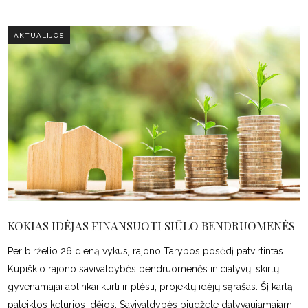
AKTUALIJOS
KOKIAS IDĖJAS FINANSUOTI SIŪLO BENDRUOMENĖS
Per birželio 26 dieną vykusį rajono Tarybos posėdį patvirtintas
Kupiškio rajono savivaldybės bendruomenės iniciatyvų, skirtų
gyvenamajai aplinkai kurti ir plėsti, projektų idėjų sąrašas. Šį kartą
pateiktos keturios idėjos. Savivaldybės biudžete dalyvaujamajam