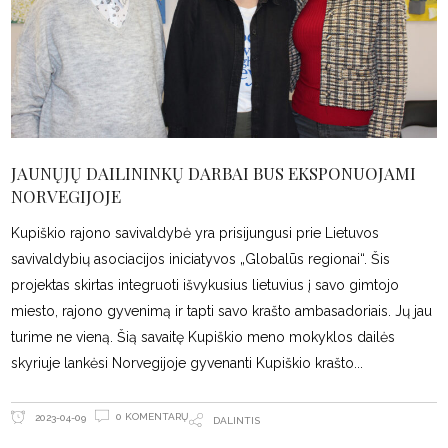
JAUNŲJŲ DAILININKŲ DARBAI BUS EKSPONUOJAMI
NORVEGIJOJE
Kupiškio rajono savivaldybė yra prisijungusi prie Lietuvos
savivaldybių asociacijos iniciatyvos „Globalūs regionai“. Šis
projektas skirtas integruoti išvykusius lietuvius į savo gimtojo
miesto, rajono gyvenimą ir tapti savo krašto ambasadoriais. Jų jau
turime ne vieną. Šią savaitę Kupiškio meno mokyklos dailės
skyriuje lankėsi Norvegijoje gyvenanti Kupiškio krašto
0 KOMENTARŲ
2023-04-09
DALINTIS