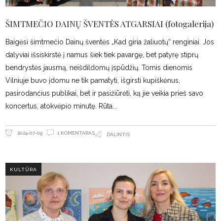
ŠIMTMEČIO DAINŲ ŠVENTĖS ATGARSIAI (fotogalerija)
Baigėsi šimtmečio Dainų šventės „Kad giria žaliuotų“ renginiai. Jos
dalyviai išsiskirstė į namus šiek tiek pavargę, bet patyrę stiprų
bendrystės jausmą, neišdildomų įspūdžių. Tomis dienomis
Vilniuje buvo įdomu ne tik pamatyti, išgirsti kupiškėnus,
pasirodančius publikai, bet ir pasižiūrėti, ką jie veikia prieš savo
koncertus, atokvėpio minutę. Rūta
1 KOMENTARAS
2024-07-09
DALINTIS
KULTŪRA