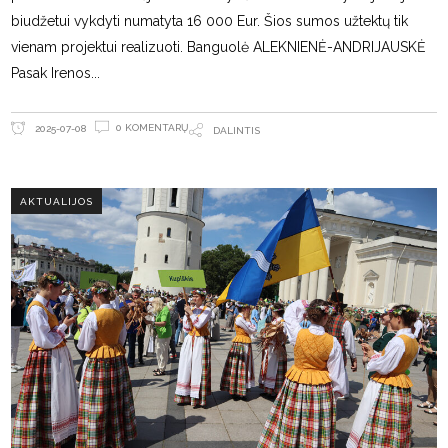
biudžetui vykdyti numatyta 16 000 Eur. Šios sumos užtektų tik
vienam projektui realizuoti. Banguolė ALEKNIENĖ-ANDRIJAUSKĖ
Pasak Irenos
0 KOMENTARŲ
2025-07-08
DALINTIS
AKTUALIJOS