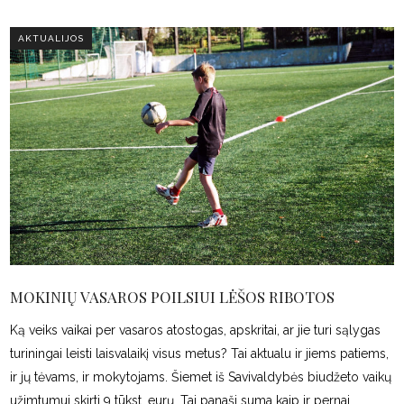
AKTUALIJOS
MOKINIŲ VASAROS POILSIUI LĖŠOS RIBOTOS
Ką veiks vaikai per vasaros atostogas, apskritai, ar jie turi sąlygas
turiningai leisti laisvalaikį visus metus? Tai aktualu ir jiems patiems,
ir jų tėvams, ir mokytojams. Šiemet iš Savivaldybės biudžeto vaikų
užimtumui skirti 9 tūkst. eurų. Tai panaši suma kaip ir pernai.