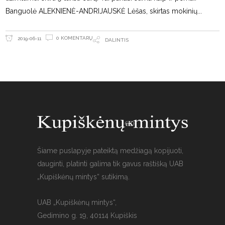
Banguolė ALEKNIENĖ-ANDRIJAUSKĖ Lėšas, skirtas mokinių
0 KOMENTARŲ
2019-06-11
DALINTIS
Šiame puslapyje pateiktą medžiagą kopijuoti,
dauginti, platinti galima tik gavus raštišką UAB
„Kupiškėnų mintys“ sutikimą.
UAB „Kupiškėnų mintys“,
Gedimino g. 19, 40114 Kupiškis