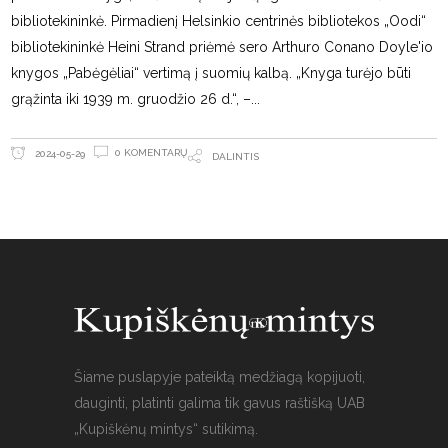
bibliotekininkė. Pirmadienį Helsinkio centrinės bibliotekos „Oodi“
bibliotekininkė Heini Strand priėmė sero Arthuro Conano Doyle'io
knygos „Pabėgėliai“ vertimą į suomių kalbą. „Knyga turėjo būti
grąžinta iki 1939 m. gruodžio 26 d.“, –
0 KOMENTARŲ
2024-05-29
DALINTIS
Šiame puslapyje pateiktą medžiagą kopijuoti,
dauginti, platinti galima tik gavus raštišką UAB
„Kupiškėnų mintys“ sutikimą.