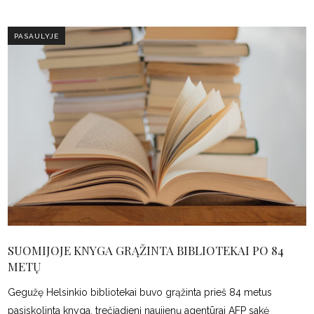
PASAULYJE
SUOMIJOJE KNYGA GRĄŽINTA BIBLIOTEKAI PO 84
METŲ
Gegužę Helsinkio bibliotekai buvo grąžinta prieš 84 metus
pasiskolinta knyga, trečiadienį naujienų agentūrai AFP sakė