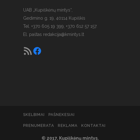
UAB „Kupiškėnų mintys“,
Gedimino g. 19, 40114 Kupiškis
Tel. +370 605 19 399, +370 612 57 157.
El. paštas
redakcija@kmintys.lt
SKELBIMAI
PAŠNEKESIAI
PRENUMERATA
REKLAMA
KONTAKTAI
© 2017. Kupiškėnų mintys.