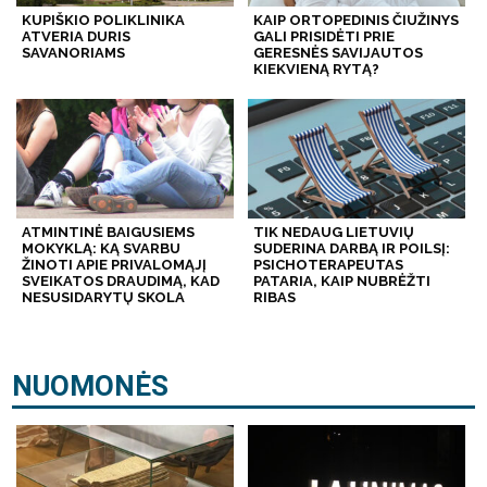
KUPIŠKIO POLIKLINIKA
KAIP ORTOPEDINIS ČIUŽINYS
ATVERIA DURIS
GALI PRISIDĖTI PRIE
SAVANORIAMS
GERESNĖS SAVIJAUTOS
KIEKVIENĄ RYTĄ?
ATMINTINĖ BAIGUSIEMS
TIK NEDAUG LIETUVIŲ
MOKYKLĄ: KĄ SVARBU
SUDERINA DARBĄ IR POILSĮ:
ŽINOTI APIE PRIVALOMĄJĮ
PSICHOTERAPEUTAS
SVEIKATOS DRAUDIMĄ, KAD
PATARIA, KAIP NUBRĖŽTI
NESUSIDARYTŲ SKOLA
RIBAS
NUOMONĖS