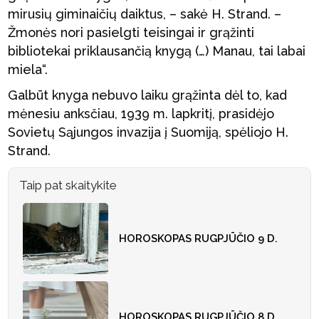
mirusių giminaičių daiktus, – sakė H. Strand. –
Žmonės nori pasielgti teisingai ir grąžinti
bibliotekai priklausančią knygą (…) Manau, tai labai
miela“.
Galbūt knyga nebuvo laiku grąžinta dėl to, kad
mėnesiu anksčiau, 1939 m. lapkritį, prasidėjo
Sovietų Sąjungos invazija į Suomiją, spėliojo H.
Strand.
Taip pat skaitykite
HOROSKOPAS RUGPJŪČIO 9 D.
HOROSKOPAS RUGPJŪČIO 8 D.