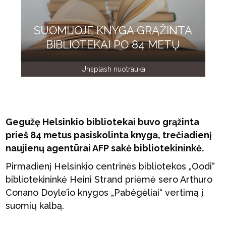
SUOMIJOJE KNYGA GRĄŽINTA
BIBLIOTEKAI PO 84 METŲ
Unsplash nuotrauka
Gegužę Helsinkio bibliotekai buvo grąžinta
prieš 84 metus pasiskolinta knyga, trečiadienį
naujienų agentūrai AFP sakė bibliotekininkė.
Pirmadienį Helsinkio centrinės bibliotekos „Oodi“
bibliotekininkė Heini Strand priėmė sero Arthuro
Conano Doyle’io knygos „Pabėgėliai“ vertimą į
suomių kalbą.