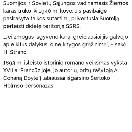
Suomijos ir Sovietų Sąjungos vadinamasis Žiemos
karas truko iki 1940 m. kovo. Jis pasibaigė
pasirašyta taikos sutartimi, privertusia Suomiją
perleisti didelę teritoriją SSRS.
„Jei žmogus išgyveno karą, greičiausiai jis galvojo
apie kitus dalykus, o ne knygos grąžinimą“, – sakė
H. Strand.
1893 m. išleisto istorinio romano veiksmas vyksta
XVII a. Prancūzijoje, jo autorių, britų rašytoją A.
Conaną Doyle‘į labiausiai išgarsino Šerloko
Holmso personažas.