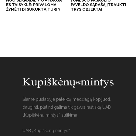
NUO SEKMADIENIO – NAUJA
Į UNESCO PASAULIO
ES TAISYKLĖ: PRIVALOMA
PAVELDO SĄRAŠĄ ĮTRAUKTI
ŽYMĖTI DI SUKURTĄ TURINĮ
TRYS OBJEKTAI
Šiame puslapyje pateiktą medžiagą kopijuoti,
dauginti, platinti galima tik gavus raštišką UAB
„Kupiškėnų mintys“ sutikimą.
UAB „Kupiškėnų mintys“,