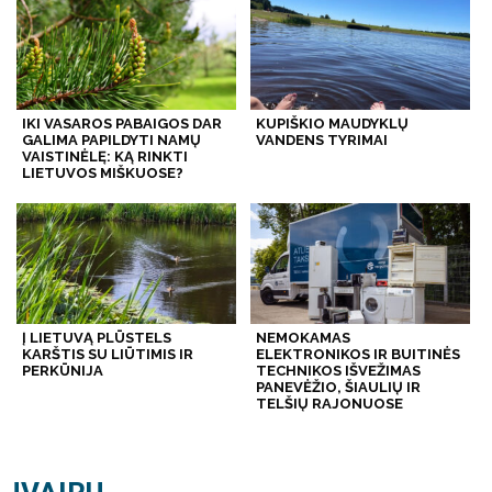
IKI VASAROS PABAIGOS DAR
KUPIŠKIO MAUDYKLŲ
GALIMA PAPILDYTI NAMŲ
VANDENS TYRIMAI
VAISTINĖLĘ: KĄ RINKTI
LIETUVOS MIŠKUOSE?
Į LIETUVĄ PLŪSTELS
NEMOKAMAS
KARŠTIS SU LIŪTIMIS IR
ELEKTRONIKOS IR BUITINĖS
PERKŪNIJA
TECHNIKOS IŠVEŽIMAS
PANEVĖŽIO, ŠIAULIŲ IR
TELŠIŲ RAJONUOSE