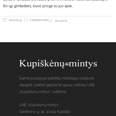
60-ąjį gimtadienį, buvo proga su juo apie
2 KOMENTARAI
2021-06-25
DALINTIS
Šiame puslapyje pateiktą medžiagą kopijuoti,
dauginti, platinti galima tik gavus raštišką UAB
„Kupiškėnų mintys“ sutikimą.
UAB „Kupiškėnų mintys“,
Gedimino g. 19, 40114 Kupiškis