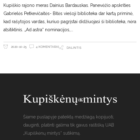
Kupiškio rajono meras Dainius Bardauskas. Panevėžio apskrities
Gabrielės Petkevičaitės- Bitės viešoji biblioteka dar kartą priminė,
kad rašytojos vardas, kuriuo pagrįstai didžiuojasi ši biblioteka, nėra
atsitiktinis. „Ad astra“ nominacijos,
4 KOMENTARAI
2020-10-25
DALINTIS
Šiame puslapyje pateiktą medžiagą kopijuoti,
dauginti, platinti galima tik gavus raštišką UAB
„Kupiškėnų mintys“ sutikimą.