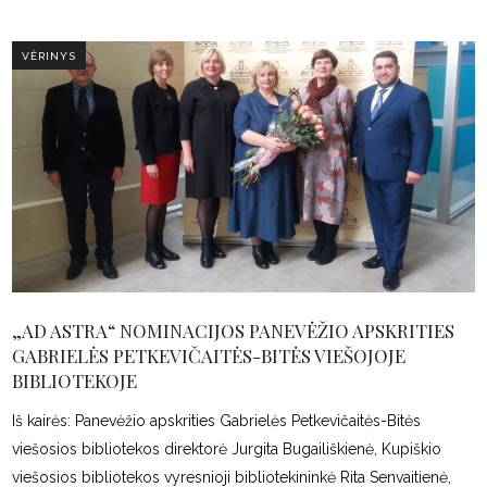
VĖRINYS
„AD ASTRA“ NOMINACIJOS PANEVĖŽIO APSKRITIES
GABRIELĖS PETKEVIČAITĖS-BITĖS VIEŠOJOJE
BIBLIOTEKOJE
Iš kairės: Panevėžio apskrities Gabrielės Petkevičaitės-Bitės
viešosios bibliotekos direktorė Jurgita Bugailiškienė, Kupiškio
viešosios bibliotekos vyresnioji bibliotekininkė Rita Senvaitienė,