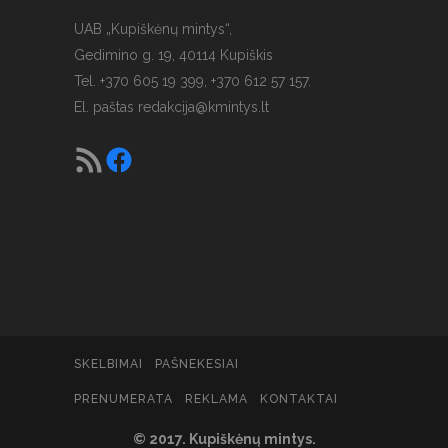
UAB „Kupiškėnų mintys“,
Gedimino g. 19, 40114 Kupiškis
Tel. +370 605 19 399, +370 612 57 157.
El. paštas
redakcija@kmintys.lt
SKELBIMAI
PAŠNEKESIAI
PRENUMERATA
REKLAMA
KONTAKTAI
© 2017. Kupiškėnų mintys.