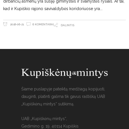
dirbančių asmenų yra susiję giminystės ir svainystės ryšiais. Ar tai,
kad ir Kupiškio rajono savivaldybės koridoriuose yra
6 KOMENTARAI
2018-06-21
DALINTIS
Šiame puslapyje pateiktą medžiagą kopijuoti,
dauginti, platinti galima tik gavus raštišką UAB
„Kupiškėnų mintys“ sutikimą.
UAB „Kupiškėnų mintys“,
Gedimino g. 19, 40114 Kupiškis