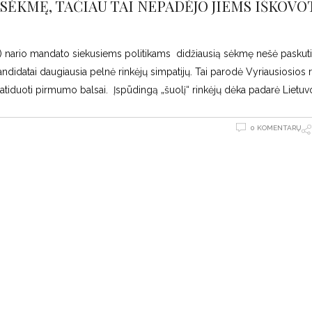
SĖKMĘ, TAČIAU TAI NEPADĖJO JIEMS IŠKOVO
) nario mandato siekusiems politikams didžiausią sėkmę nešė paskuti
andidatai daugiausia pelnė rinkėjų simpatijų. Tai parodė Vyriausiosios 
atiduoti pirmumo balsai. Įspūdingą „šuolį“ rinkėjų dėka padarė Lietuv
0 KOMENTARŲ