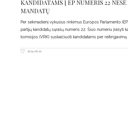
KANDIDATAMS Į EP NUMERIS 22 NEŠĖ 
MANDATŲ
Per sekmadienį vykusius rinkimus Europos Parlamento (EP
partijų kandidatų sąrašų numeris 22. Šiuo numeriu įrašyti k
komisijos (VRK) suskaičiuoti kandidatams per reitingavimą 
2024-06-10