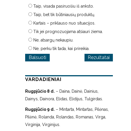
Taip, visada pasiruošiu iš anksto.
Taip, bet tik būtiniausių produktų.
Kartais – priklauso nuo situacijos.
Tik jei prognozuojama atšiauri žiema.
Ne, atsargų nekaupiu.
Ne, perku tik tada, kai prireikia.
Rezultatai
VARDADIENIAI
Rugpjūčio 8 d.
– Daina, Dainė, Dainius,
Dainys, Dainora, Elidas, Elidijus, Tulgirdas.
Rugpjūčio 9 d.
– Mintarta, Mintartas, Pilėnas,
Pilėnė, Rolanda, Rolandas, Romanas, Virga,
Virginija, Virginijus.