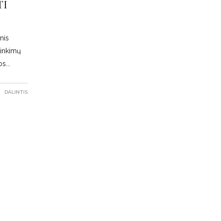
TI
nis
rinkimų
os
DALINTIS