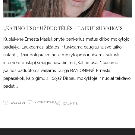
„KATINO ŪSO“ UŽDUOTĖLĖS – LAIKUI SU VAIKAIS
Kupiškėnė Ernesta Masiulionytė penkerius metus dirbo mokytojo
padėjėja. Laukdamasi atžalos ir turėdama daugiau laisvo laiko,
nutarė jį išnaudoti prasmingai, mokytojams ir tėvams sukūrė
interneto puslapį smagiu pavadinimu „Katino ūsas“, kuriame –
įvairios užduotėlės vaikams. Jurga BANIONIENĖ Ernesta,
papasakok, kaip gimė ši idėja? Dirbau mokykloje ir nuolat tekdavo
padėti
0 KOMENTARŲ
2022-12-01
DALINTIS