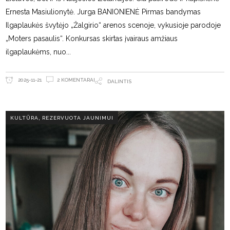
Ernesta Masiulionytė. Jurga BANIONIENĖ Pirmas bandymas
Ilgaplaukės švytėjo „Žalgirio“ arenos scenoje, vykusioje parodoje
„Moters pasaulis“. Konkursas skirtas įvairaus amžiaus
ilgaplaukėms, nuo
2 KOMENTARAI
2025-11-21
DALINTIS
,
KULTŪRA
REZERVUOTA JAUNIMUI