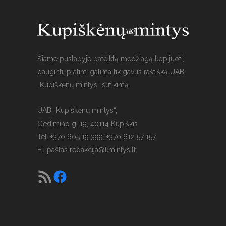
Šiame puslapyje pateiktą medžiagą kopijuoti,
dauginti, platinti galima tik gavus raštišką UAB
„Kupiškėnų mintys“ sutikimą.
UAB „Kupiškėnų mintys“,
Gedimino g. 19, 40114 Kupiškis
Tel. +370 605 19 399, +370 612 57 157.
El. paštas
redakcija@kmintys.lt