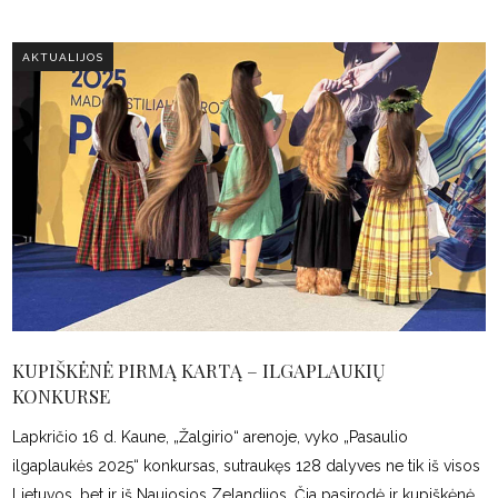
AKTUALIJOS
KUPIŠKĖNĖ PIRMĄ KARTĄ – ILGAPLAUKIŲ
KONKURSE
Lapkričio 16 d. Kaune, „Žalgirio“ arenoje, vyko „Pasaulio
ilgaplaukės 2025“ konkursas, sutraukęs 128 dalyves ne tik iš visos
Lietuvos, bet ir iš Naujosios Zelandijos. Čia pasirodė ir kupiškėnė