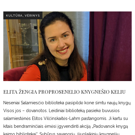
,
KULTŪRA
VĖRINYS
ELITA ŽENGIA PROPROSENELIO KNYGNEŠIO KELIU
Neseniai Salamiesčio biblioteka pasipildė kone šimtu naujų knygų.
Visos jos – dovanotos. Leidiniai biblioteką pasiekė buvusios
salamiestėnės Elitos Vilčinskaitės-Lahm pastangomis. Ji kartu su
kitais bendraminčiais ėmėsi įgyvendinti akciją „Padovanok knygą
kaimo bibliotekai“. Subūrus savanorių, šiuolaikinių knygnešių,