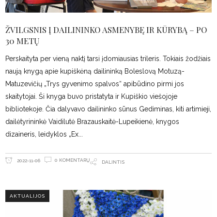
ŽVILGSNIS Į DAILININKO ASMENYBĘ IR KŪRYBĄ – PO
30 METŲ
Perskaityta per vieną naktį tarsi įdomiausias trileris. Tokiais žodžiais
naują knygą apie kupiškėną dailininką Boleslovą Motuzą-
Matuzevičių „Trys gyvenimo spalvos“ apibūdino pirmi jos
skaitytojai. Ši knyga buvo pristatyta ir Kupiškio viešojoje
bibliotekoje. Čia dalyvavo dailininko sūnus Gediminas, kiti artimieji,
dailėtyrininkė Vaidilutė Brazauskaitė-Lupeikienė, knygos
dizaineris, leidyklos „Ex
0 KOMENTARŲ
2022-11-06
DALINTIS
AKTUALIJOS