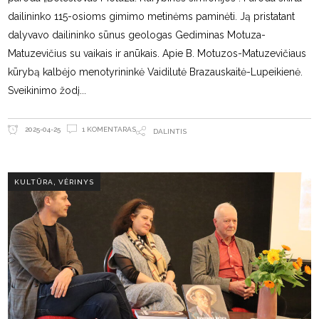
dailininko 115-osioms gimimo metinėms paminėti. Ją pristatant
dalyvavo dailininko sūnus geologas Gediminas Motuza-
Matuzevičius su vaikais ir anūkais. Apie B. Motuzos-Matuzevičiaus
kūrybą kalbėjo menotyrininkė Vaidilutė Brazauskaitė-Lupeikienė.
Sveikinimo žodį
1 KOMENTARAS
2025-04-25
DALINTIS
,
KULTŪRA
VĖRINYS