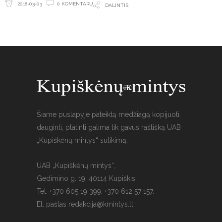
0 KOMENTARŲ
2018-03-03
DALINTIS
Šiame puslapyje pateiktą medžiagą kopijuoti,
dauginti, platinti galima tik gavus raštišką UAB
„Kupiškėnų mintys“ sutikimą.
UAB „Kupiškėnų mintys“,
Gedimino g. 19, 40114 Kupiškis
Tel. +370 605 19 399, +370 612 57 157.
El. paštas
redakcija@kmintys.lt