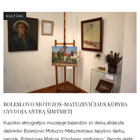
KULTŪRA
BOLESLOVO MOTUZOS-MATUZEVIČIAUS KŪRYBA
GYVUOJA ANTRĄ ŠIMTMETĮ
Kupiškio etnografijos muziejuje balandžio 10 dieną atidaryta
dailininko Boleslovo Motuzos-Matuzevičiaus tapybos darbų
paroda „Boleslovas Motuza. Kūrybinės simfonijos“. Paroda skirta