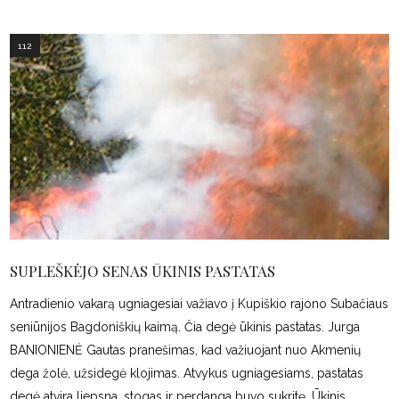
112
SUPLEŠKĖJO SENAS ŪKINIS PASTATAS
Antradienio vakarą ugniagesiai važiavo į Kupiškio rajono Subačiaus
seniūnijos Bagdoniškių kaimą. Čia degė ūkinis pastatas. Jurga
BANIONIENĖ Gautas pranešimas, kad važiuojant nuo Akmenių
dega žolė, užsidegė klojimas. Atvykus ugniagesiams, pastatas
degė atvira liepsna, stogas ir perdanga buvo sukritę. Ūkinis