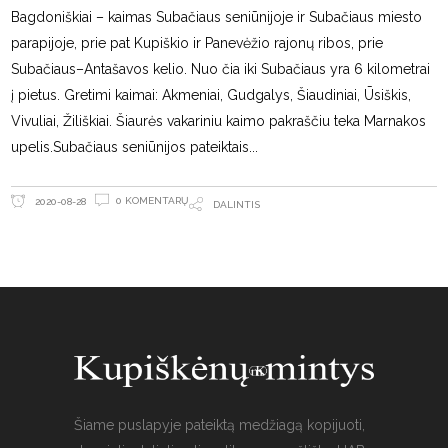
Bagdoniškiai – kaimas Subačiaus seniūnijoje ir Subačiaus miesto
parapijoje, prie pat Kupiškio ir Panevėžio rajonų ribos, prie
Subačiaus–Antašavos kelio. Nuo čia iki Subačiaus yra 6 kilometrai
į pietus. Gretimi kaimai: Akmeniai, Gudgalys, Šiaudiniai, Ūsiškis,
Vivuliai, Žiliškiai. Šiaurės vakariniu kaimo pakraščiu teka Marnakos
upelis.Subačiaus seniūnijos pateiktais
0 KOMENTARŲ
2020-08-28
DALINTIS
Šiame puslapyje pateiktą medžiagą kopijuoti,