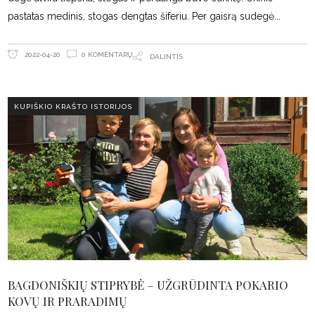
pastatas medinis, stogas dengtas šiferiu. Per gaisrą sudegė
0 KOMENTARŲ
2022-04-20
DALINTIS
KUPIŠKIO KRAŠTO ISTORIJOS
BAGDONIŠKIŲ STIPRYBĖ – UŽGRŪDINTA POKARIO
KOVŲ IR PRARADIMŲ