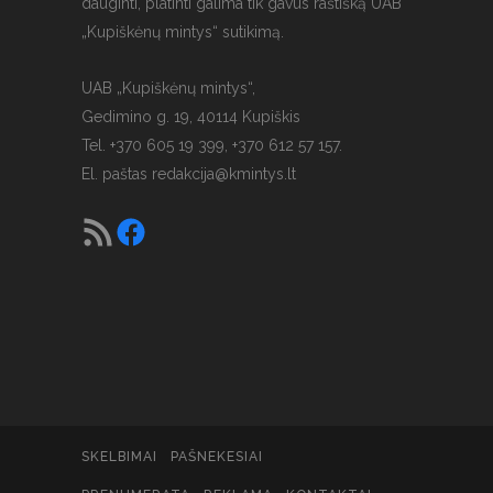
dauginti, platinti galima tik gavus raštišką UAB
„Kupiškėnų mintys“ sutikimą.
UAB „Kupiškėnų mintys“,
Gedimino g. 19, 40114 Kupiškis
Tel. +370 605 19 399, +370 612 57 157.
El. paštas
redakcija@kmintys.lt
SKELBIMAI
PAŠNEKESIAI