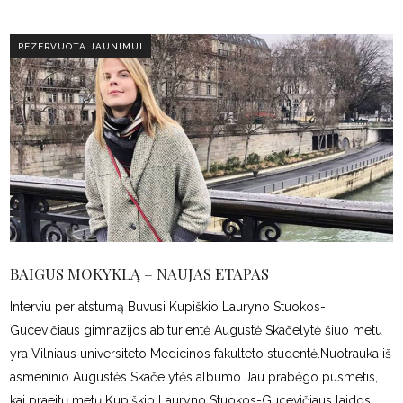
REZERVUOTA JAUNIMUI
BAIGUS MOKYKLĄ – NAUJAS ETAPAS
Interviu per atstumą Buvusi Kupiškio Lauryno Stuokos-
Gucevičiaus gimnazijos abiturientė Augustė Skačelytė šiuo metu
yra Vilniaus universiteto Medicinos fakulteto studentė.Nuotrauka iš
asmeninio Augustės Skačelytės albumo Jau prabėgo pusmetis,
kai praeitų metų Kupiškio Lauryno Stuokos-Gucevičiaus laidos