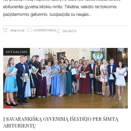
abiturientai gyvena kitokiu rimtu. Tikėtina, vaikšto ne tokiomis
pažįstamomis gatvėmis, susipažįsta su naujais
1 KOMENTARAS
2019-01-30
DALINTIS
AKTUALIJOS
Į SAVARANKIŠKĄ GYVENIMĄ IŠLYDĖJO PER ŠIMTĄ
ABITURIENTŲ