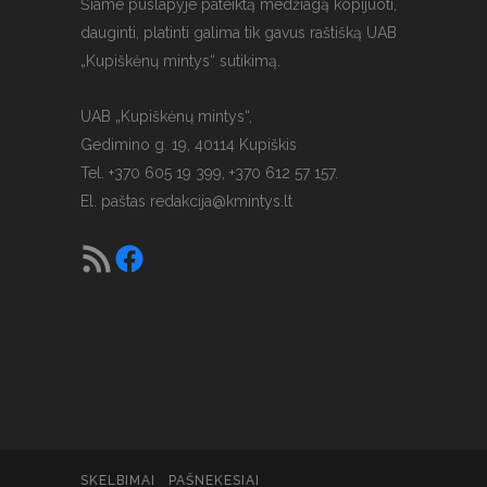
Šiame puslapyje pateiktą medžiagą kopijuoti,
dauginti, platinti galima tik gavus raštišką UAB
„Kupiškėnų mintys“ sutikimą.
UAB „Kupiškėnų mintys“,
Gedimino g. 19, 40114 Kupiškis
Tel. +370 605 19 399, +370 612 57 157.
El. paštas
redakcija@kmintys.lt
SKELBIMAI
PAŠNEKESIAI