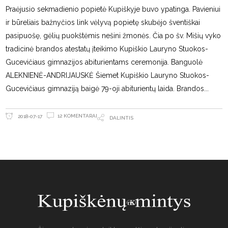
Praėjusio sekmadienio popietė Kupiškyje buvo ypatinga. Pavieniui
ir būreliais bažnyčios link vėlyvą popietę skubėjo šventiškai
pasipuošę, gėlių puokštėmis nešini žmonės. Čia po šv. Mišių vyko
tradicinė brandos atestatų įteikimo Kupiškio Lauryno Stuokos-
Gucevičiaus gimnazijos abiturientams ceremonija. Banguolė
ALEKNIENĖ-ANDRIJAUSKĖ Šiemet Kupiškio Lauryno Stuokos-
Gucevičiaus gimnaziją baigė 79-oji abiturientų laida. Brandos
12 KOMENTARAI
2018-07-17
DALINTIS