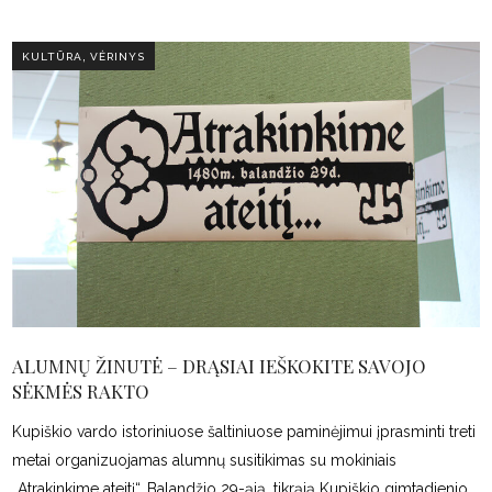
,
KULTŪRA
VĖRINYS
ALUMNŲ ŽINUTĖ – DRĄSIAI IEŠKOKITE SAVOJO
SĖKMĖS RAKTO
Kupiškio vardo istoriniuose šaltiniuose paminėjimui įprasminti treti
metai organizuojamas alumnų susitikimas su mokiniais
„Atrakinkime ateitį“. Balandžio 29-ąją, tikrąją Kupiškio gimtadienio