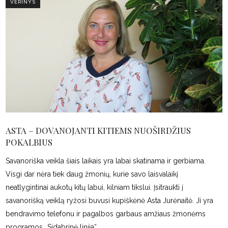
VĖRINYS
ASTA – DOVANOJANTI KITIEMS NUOŠIRDŽIUS
POKALBIUS
Savanoriška veikla šiais laikais yra labai skatinama ir gerbiama.
Visgi dar nėra tiek daug žmonių, kurie savo laisvalaikį
neatlygintinai aukotų kitų labui, kilniam tikslui. Įsitraukti į
savanorišką veiklą ryžosi buvusi kupiškėnė Asta Jurėnaitė. Ji yra
bendravimo telefonu ir pagalbos garbaus amžiaus žmonėms
programos „Sidabrinė linija“