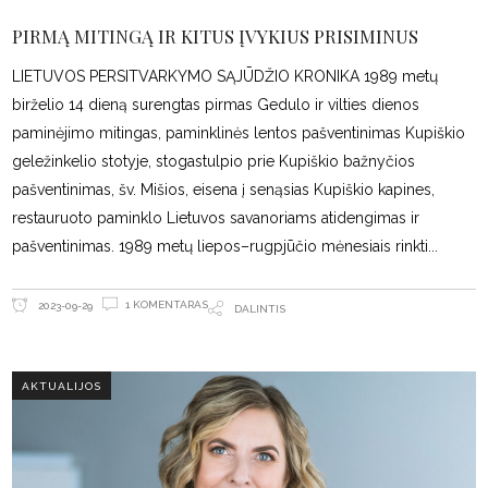
PIRMĄ MITINGĄ IR KITUS ĮVYKIUS PRISIMINUS
LIETUVOS PERSITVARKYMO SĄJŪDŽIO KRONIKA 1989 metų
birželio 14 dieną surengtas pirmas Gedulo ir vilties dienos
paminėjimo mitingas, paminklinės lentos pašventinimas Kupiškio
geležinkelio stotyje, stogastulpio prie Kupiškio bažnyčios
pašventinimas, šv. Mišios, eisena į senąsias Kupiškio kapines,
restauruoto paminklo Lietuvos savanoriams atidengimas ir
pašventinimas. 1989 metų liepos–rugpjūčio mėnesiais rinkti
1 KOMENTARAS
2023-09-29
DALINTIS
AKTUALIJOS