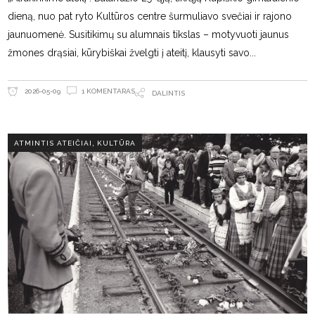
dieną, nuo pat ryto Kultūros centre šurmuliavo svečiai ir rajono
jaunuomenė. Susitikimų su alumnais tikslas – motyvuoti jaunus
žmones drąsiai, kūrybiškai žvelgti į ateitį, klausyti savo
1 KOMENTARAS
2026-05-09
DALINTIS
,
ATMINTIS ATEIČIAI
KULTŪRA