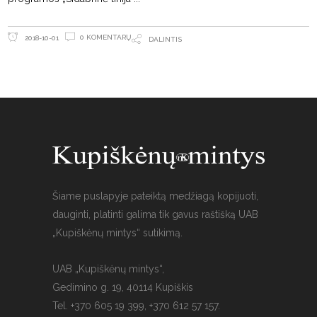
0 KOMENTARŲ
2018-10-01
DALINTIS
Šiame puslapyje pateiktą medžiagą kopijuoti,
dauginti, platinti galima tik gavus raštišką UAB
„Kupiškėnų mintys“ sutikimą.
UAB „Kupiškėnų mintys“,
Gedimino g. 19, 40114 Kupiškis
Tel. +370 605 19 399, +370 612 57 157.