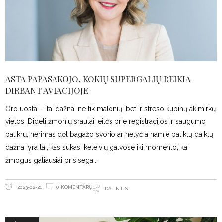
ASTA PAPASAKOJO, KOKIŲ SUPERGALIŲ REIKIA
DIRBANT AVIACIJOJE
Oro uostai – tai dažnai ne tik malonių, bet ir streso kupinų akimirkų
vietos. Dideli žmonių srautai, eilės prie registracijos ir saugumo
patikrų, nerimas dėl bagažo svorio ar netyčia namie paliktų daiktų
dažnai yra tai, kas sukasi keleivių galvose iki momento, kai
žmogus galiausiai prisisega
0 KOMENTARŲ
2023-02-21
DALINTIS