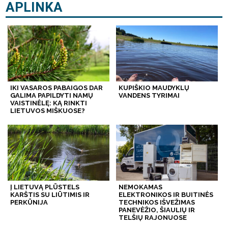
APLINKA
IKI VASAROS PABAIGOS DAR
KUPIŠKIO MAUDYKLŲ
GALIMA PAPILDYTI NAMŲ
VANDENS TYRIMAI
VAISTINĖLĘ: KĄ RINKTI
LIETUVOS MIŠKUOSE?
Į LIETUVĄ PLŪSTELS
NEMOKAMAS
KARŠTIS SU LIŪTIMIS IR
ELEKTRONIKOS IR BUITINĖS
PERKŪNIJA
TECHNIKOS IŠVEŽIMAS
PANEVĖŽIO, ŠIAULIŲ IR
TELŠIŲ RAJONUOSE