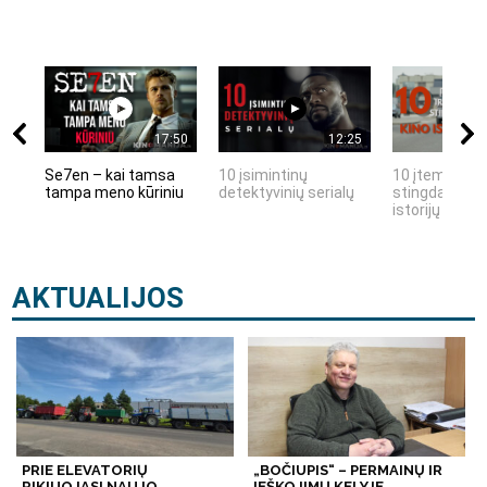
17:50
12:25
Se7en – kai tamsa
10 įsimintinų
10 įtemptų, k
tampa meno kūriniu
detektyvinių serialų
stingdančių k
istorijų
AKTUALIJOS
PRIE ELEVATORIŲ
„BOČIUPIS“ – PERMAINŲ IR
RIKIUOJASI NAUJO
IEŠKOJIMŲ KELYJE