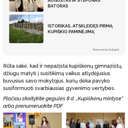
AUGUSTAS IR STEPONAS
BATORAS
ISTORIKAS, ATSKLEIDĘS PIRMĄ
KUPIŠKIO PAMINĖJIMĄ
Powered by Setupad
Rūta sakė, kad ir nepažįsta kupiškėnų gimnazistų,
džiugu matyti į susitikimą vaikus atlydėjusius
buvusius savo mokytojus, kurių dėka pavyko
susiformuoti svarbiausias gyvenimo vertybes.
Plačiau skaitykite gegužės 8 d. „Kupiškėnų mintyse“
arba prenumeruokite PDF