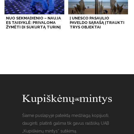
NUO SEKMADIENIO – NAUJA
Į UNESCO PASAULIO
ES TAISYKLĖ: PRIVALOMA
PAVELDO SĄRAŠĄ ĮTRAUKTI
ŽYMĖTI DI SUKURTĄ TURINĮ
TRYS OBJEKTAI
Šiame puslapyje pateiktą medžiagą kopijuoti,
dauginti, platinti galima tik gavus raštišką UAB
„Kupiškėnų mintys“ sutikimą.