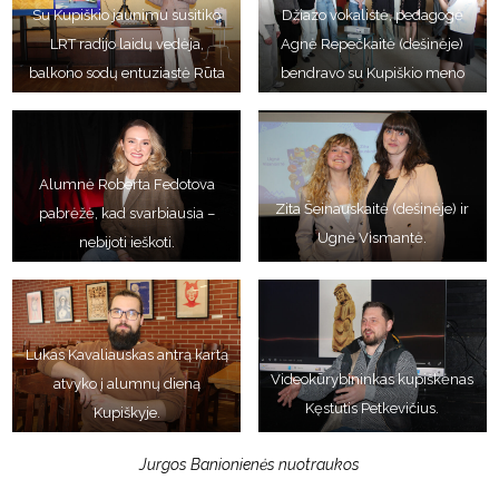
Su Kupiškio jaunimu susitiko
Džiazo vokalistė, pedagogė
LRT radijo laidų vedėja,
Agnė Repečkaitė (dešinėje)
balkono sodų entuziastė Rūta
bendravo su Kupiškio meno
Simanavičienė.
mokyklos auklėtiniais.
Alumnė Roberta Fedotova
Zita Šeinauskaitė (dešinėje) ir
pabrėžė, kad svarbiausia –
Ugnė Vismantė.
nebijoti ieškoti.
Lukas Kavaliauskas antrą kartą
Videokūrybininkas kupiškėnas
atvyko į alumnų dieną
Kęstutis Petkevičius.
Kupiškyje.
Jurgos Banionienės nuotraukos