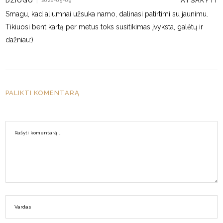
ATSAKYTI
DŽIUGU
|
2026-05-09
Smagu, kad aliumnai užsuka namo, dalinasi patirtimi su jaunimu.
Tikiuosi bent kartą per metus toks susitikimas įvyksta, galėtų ir
dažniau:)
PALIKTI KOMENTARĄ