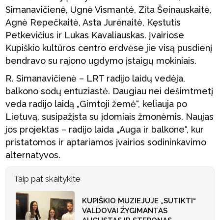
Simanavičienė, Ugnė Vismantė, Zita Šeinauskaitė,
Agnė Repečkaitė, Asta Jurėnaitė, Kęstutis
Petkevičius ir Lukas Kavaliauskas. Įvairiose
Kupiškio kultūros centro erdvėse jie visą pusdienį
bendravo su rajono ugdymo įstaigų mokiniais.
R. Simanavičienė – LRT radijo laidų vedėja,
balkono sodų entuziastė. Daugiau nei dešimtmetį
veda radijo laidą „Gimtoji žemė“, keliauja po
Lietuvą, susipažįsta su įdomiais žmonėmis. Naujas
jos projektas – radijo laida „Auga ir balkone“, kur
pristatomos ir aptariamos įvairios sodininkavimo
alternatyvos.
Taip pat skaitykite
KUPIŠKIO MUZIEJUJE „SUTIKTI“
VALDOVAI ŽYGIMANTAS