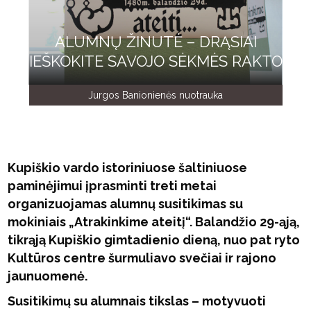
ALUMNŲ ŽINUTĖ – DRĄSIAI
IEŠKOKITE SAVOJO SĖKMĖS RAKTO
Jurgos Banionienės nuotrauka
Kupiškio vardo istoriniuose šaltiniuose
paminėjimui įprasminti treti metai
organizuojamas alumnų susitikimas su
mokiniais „Atrakinkime ateitį“. Balandžio 29-ąją,
tikrąją Kupiškio gimtadienio dieną, nuo pat ryto
Kultūros centre šurmuliavo svečiai ir rajono
jaunuomenė.
Susitikimų su alumnais tikslas – motyvuoti