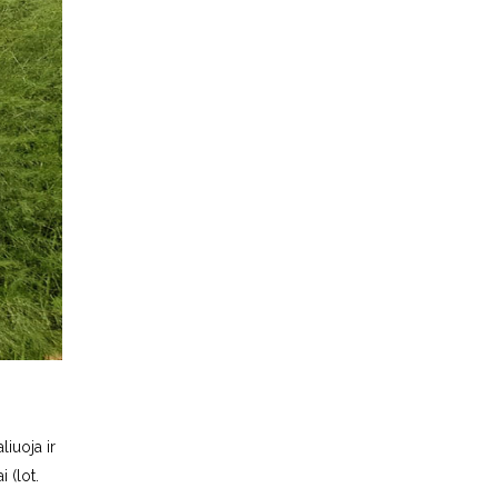
iuoja ir
 (lot.