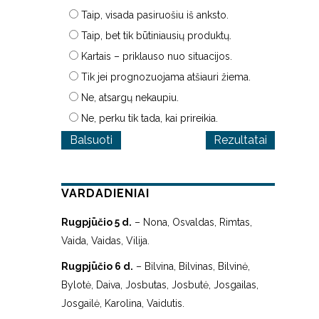
Taip, visada pasiruošiu iš anksto.
Taip, bet tik būtiniausių produktų.
Kartais – priklauso nuo situacijos.
Tik jei prognozuojama atšiauri žiema.
Ne, atsargų nekaupiu.
Ne, perku tik tada, kai prireikia.
Rezultatai
VARDADIENIAI
Rugpjūčio 5 d.
– Nona, Osvaldas, Rimtas,
Vaida, Vaidas, Vilija.
Rugpjūčio 6 d.
– Bilvina, Bilvinas, Bilvinė,
Bylotė, Daiva, Josbutas, Josbutė, Josgailas,
Josgailė, Karolina, Vaidutis.