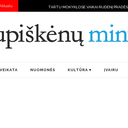
Aktualu
TARTU MOKYKLOSE VAIKAI RUDENĮ PRADĖS MOKYTIS VA
VEIKATA
NUOMONĖS
KULTŪRA
ĮVAIRU