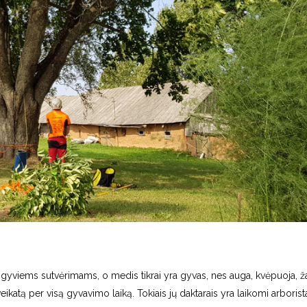
 gyviems sutvėrimams, o medis tikrai yra gyvas, nes auga, kvėpuoja, žal
veikatą per visą gyvavimo laiką. Tokiais jų daktarais yra laikomi arboristai