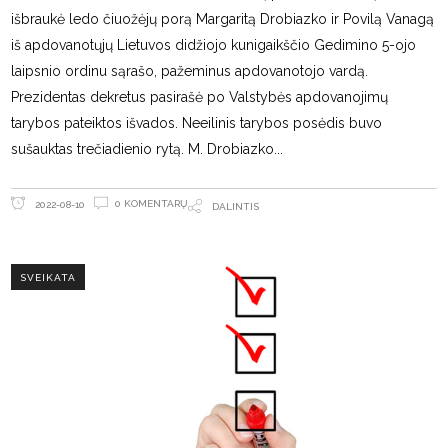
išbraukė ledo čiuožėjų porą Margaritą Drobiazko ir Povilą Vanagą
iš apdovanotųjų Lietuvos didžiojo kunigaikščio Gedimino 5-ojo
laipsnio ordinu sąrašo, pažeminus apdovanotojo vardą.
Prezidentas dekretus pasirašė po Valstybės apdovanojimų
tarybos pateiktos išvados. Neeilinis tarybos posėdis buvo
sušauktas trečiadienio rytą. M. Drobiazko
0 KOMENTARŲ
2022-08-10
DALINTIS
SVEIKATA