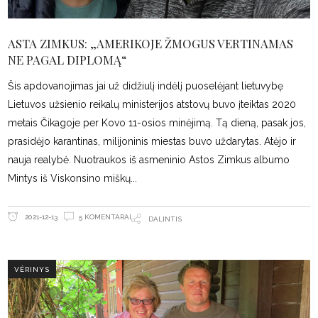
ASTA ZIMKUS: „AMERIKOJE ŽMOGUS VERTINAMAS
NE PAGAL DIPLOMĄ“
Šis apdovanojimas jai už didžiulį indėlį puoselėjant lietuvybę
Lietuvos užsienio reikalų ministerijos atstovų buvo įteiktas 2020
metais Čikagoje per Kovo 11-osios minėjimą. Tą dieną, pasak jos,
prasidėjo karantinas, milijoninis miestas buvo uždarytas. Atėjo ir
nauja realybė. Nuotraukos iš asmeninio Astos Zimkus albumo
Mintys iš Viskonsino miškų
5 KOMENTARAI
2021-12-13
DALINTIS
VĖRINYS