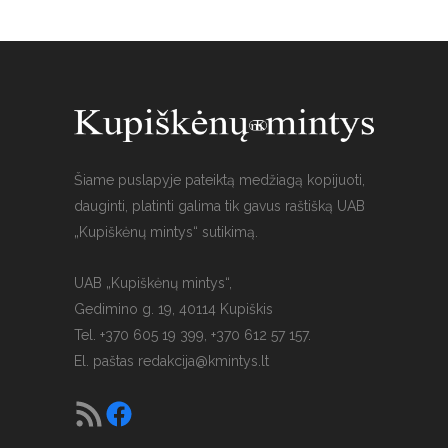
Šiame puslapyje pateiktą medžiagą kopijuoti,
dauginti, platinti galima tik gavus raštišką UAB
„Kupiškėnų mintys“ sutikimą.
UAB „Kupiškėnų mintys“,
Gedimino g. 19, 40114 Kupiškis
Tel. +370 605 19 399, +370 612 57 157.
El. paštas
redakcija@kmintys.lt