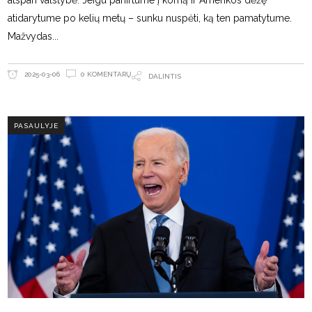
atspari valstybė. Jeigu panirtume į komą ir Amerikos dėžę
atidarytume po kelių metų – sunku nuspėti, ką ten pamatytume.
Mažvydas
0 KOMENTARŲ
2025-03-06
DALINTIS
PASAULYJE