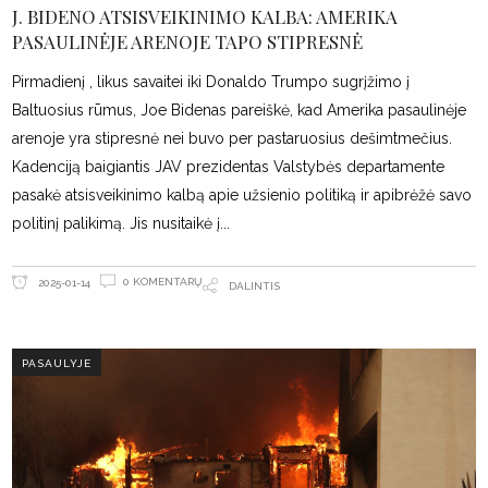
J. BIDENO ATSISVEIKINIMO KALBA: AMERIKA
PASAULINĖJE ARENOJE TAPO STIPRESNĖ
Pirmadienį , likus savaitei iki Donaldo Trumpo sugrįžimo į
Baltuosius rūmus, Joe Bidenas pareiškė, kad Amerika pasaulinėje
arenoje yra stipresnė nei buvo per pastaruosius dešimtmečius.
Kadenciją baigiantis JAV prezidentas Valstybės departamente
pasakė atsisveikinimo kalbą apie užsienio politiką ir apibrėžė savo
politinį palikimą. Jis nusitaikė į
0 KOMENTARŲ
2025-01-14
DALINTIS
PASAULYJE