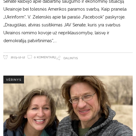
Senate kalbėjo apie dabartinę saugumo ir ekonominę situaciją
Ukrainoje bei tolesnės Amerikos paramos svarbą. Kaip praneša
„Ukrinform“, V. Zelenskis apie tai parašė „Facebook“ paskyroje.
„Draugiškas, atviras susitikimas JAV Senate, kuris yra svarbus
Ukrainos rėmimo kovoje už nepriklausomybę, laisvę ir
demokratiją patvirtinimas“,
0 KOMENTARŲ
2023-12-12
DALINTIS
VĖRINYS