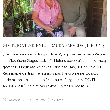
GIMTOJO VIENKIEMIO TRAUKA PARVEDA Į LIETUVĄ
„Lietuva – man buvusi tėvų sodyba Pyragių kaime“, – sako Regina
Taraškevičienė (Augustauskaitė). Moteris beveik aštuoniolika metų
gyvena ir Jungtinėse Amerikos Valstijose (JAV), ir Lietuvoje. Su
Regina apie gimtinę ir emigraciją pasišnekėjome jos tėviškės
sode maloniai šildant rugpjūčio saulei. Banguolė ALEKNIENĖ-
ANDRIJAUSKĖ Čia giminės šaknys Į Pyragius Regina iš
0 KOMENTARŲ
2019-08-15
DALINTIS