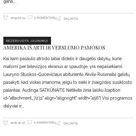
gana
0 KOMENTARŲ
2019-02-13
DALINTIS
REZERVUOTA JAUNIMUI
AMERIKA IŠ ARTI IR VERSLUMO PAMOKOS
Kai kam pasaulis atrodo labai didelis ir daugelis dalykų, kurie
matomi per televizijos ekranus ar spaudoje, yra nepasiekiami.
Lauryno Stuokos-Gucevičiaus abiturientė Akvilė Rušėnaitė galėtų
pasakyti, kad viskas įmanoma, jeigu to sieki ir žvaigždės susiklosto
palankiai. Audinga SATKŪNAITĖ Netikėta žinia laišku [caption
id="attachment_7231" align="alignright" width="456"] Visi programos
dalyviai ir
0 KOMENTARŲ
2018-10-17
DALINTIS