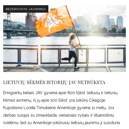
REZERVUOTA JAUNIMUI
LIETUVIŲ SĖKMĖS ISTORIJŲ JAV NETRŪKSTA
Emigrantų keliais JAV gyvena apie 800 tūkst. lietuvių ir lietuvių
kilmės asmenų, iš jų apie 100 tūkst. yra įsikūrę Čikagoje.
Kupiškėnė Loreta Timukienė Amerikoje gyvena 11 metų. Jos
darbas susijęs su žiniasklaida, viešaisiais ryšiais ir lituanistiniu
švietimu, tad su Amerikoje įsikūrusiu lietuvių jaunimu ji susiduria