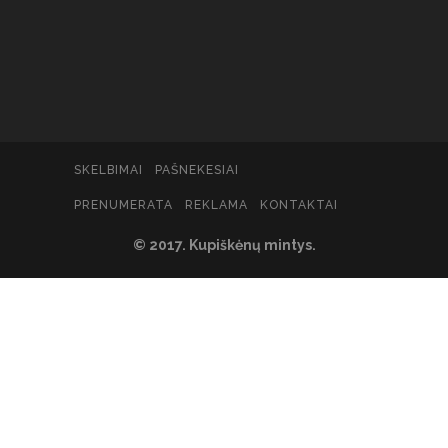
SKELBIMAI
PAŠNEKESIAI
PRENUMERATA
REKLAMA
KONTAKTAI
© 2017. Kupiškėnų mintys.