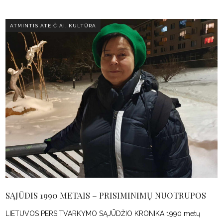
,
ATMINTIS ATEIČIAI
KULTŪRA
SĄJŪDIS 1990 METAIS – PRISIMINIMŲ NUOTRUPOS
LIETUVOS PERSITVARKYMO SĄJŪDŽIO KRONIKA 1990 metų