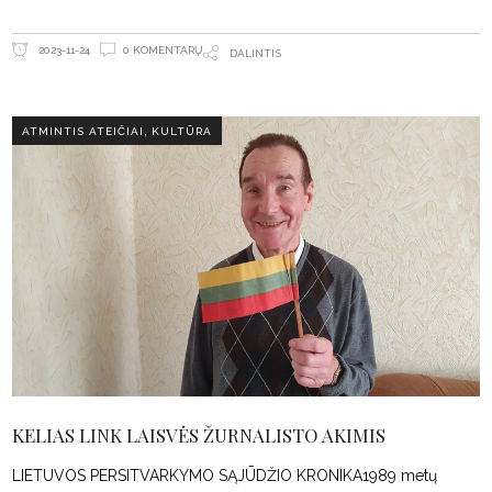
0 KOMENTARŲ
2023-11-24
DALINTIS
,
ATMINTIS ATEIČIAI
KULTŪRA
KELIAS LINK LAISVĖS ŽURNALISTO AKIMIS
LIETUVOS PERSITVARKYMO SĄJŪDŽIO KRONIKA1989 metų