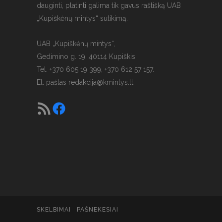
dauginti, platinti galima tik gavus raštišką UAB
„Kupiškėnų mintys“ sutikimą.
UAB „Kupiškėnų mintys“,
Gedimino g. 19, 40114 Kupiškis
Tel. +370 605 19 399, +370 612 57 157.
El. paštas
redakcija@kmintys.lt
SKELBIMAI
PAŠNEKESIAI