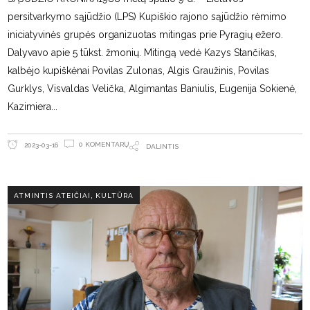
persitvarkymo sąjūdžio (LPS) Kupiškio rajono sąjūdžio rėmimo
iniciatyvinės grupės organizuotas mitingas prie Pyragių ežero.
Dalyvavo apie 5 tūkst. žmonių. Mitingą vedė Kazys Stančikas,
kalbėjo kupiškėnai Povilas Zulonas, Algis Graužinis, Povilas
Gurklys, Visvaldas Velička, Algimantas Baniulis, Eugenija Sokienė,
Kazimiera
0 KOMENTARŲ
2023-03-16
DALINTIS
,
ATMINTIS ATEIČIAI
KULTŪRA