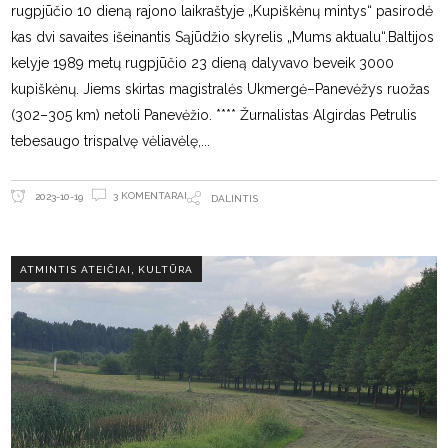
rugpjūčio 10 dieną rajono laikraštyje „Kupiškėnų mintys“ pasirodė
kas dvi savaites išeinantis Sąjūdžio skyrelis „Mums aktualu“.Baltijos
kelyje 1989 metų rugpjūčio 23 dieną dalyvavo beveik 3000
kupiškėnų. Jiems skirtas magistralės Ukmergė–Panevėžys ruožas
(302–305 km) netoli Panevėžio. **** Žurnalistas Algirdas Petrulis
tebesaugo trispalvę vėliavėlę,
3 KOMENTARAI
2023-10-19
DALINTIS
,
ATMINTIS ATEIČIAI
KULTŪRA