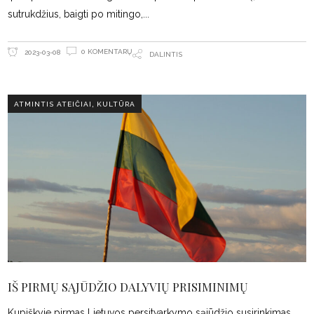
sutrukdžius, baigti po mitingo,
0 KOMENTARŲ
2023-03-08
DALINTIS
,
ATMINTIS ATEIČIAI
KULTŪRA
IŠ PIRMŲ SĄJŪDŽIO DALYVIŲ PRISIMINIMŲ
Kupiškyje pirmas Lietuvos persitvarkymo sąjūdžio susirinkimas