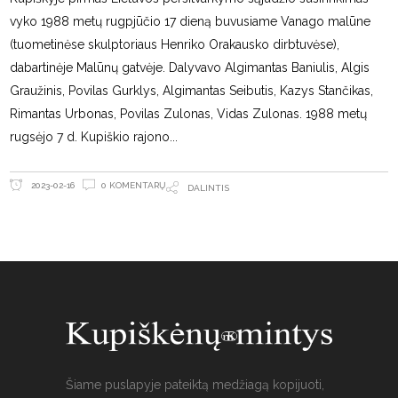
vyko 1988 metų rugpjūčio 17 dieną buvusiame Vanago malūne
(tuometinėse skulptoriaus Henriko Orakausko dirbtuvėse),
dabartinėje Malūnų gatvėje. Dalyvavo Algimantas Baniulis, Algis
Graužinis, Povilas Gurklys, Algimantas Seibutis, Kazys Stančikas,
Rimantas Urbonas, Povilas Zulonas, Vidas Zulonas. 1988 metų
rugsėjo 7 d. Kupiškio rajono
0 KOMENTARŲ
2023-02-16
DALINTIS
Šiame puslapyje pateiktą medžiagą kopijuoti,