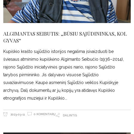
ALGIMANTAS SEIBUTIS: „BŪSIU SĄJŪDININKAS, KOL
GYVAS“
Kupiškio krašto sąjūdžio istorijos negalima įsivaizduoti be
šviesaus atminimo kupiškėno Algimanto Seibučio (1936–2014),
rajono Sąjūdžio iniciatyvinės grupės nario, rajono Sąjūdžio
tarybos pirmininko. Jis dalyvavo visuose Sąjūdžio
suvažiavimuose. Kaupė asmeninį Sąjūdžio veiklos Kupiškyje
archyvą. Dalį dokumentų ar jų kopijų yra atidavęs Kupiškio
etnografijos muziejui ir Kupiškio
0 KOMENTARŲ
2023-03-11
DALINTIS