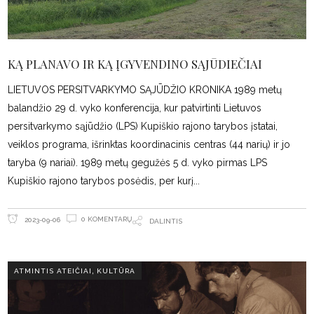
KĄ PLANAVO IR KĄ ĮGYVENDINO SĄJŪDIEČIAI
LIETUVOS PERSITVARKYMO SĄJŪDŽIO KRONIKA 1989 metų
balandžio 29 d. vyko konferencija, kur patvirtinti Lietuvos
persitvarkymo sąjūdžio (LPS) Kupiškio rajono tarybos įstatai,
veiklos programa, išrinktas koordinacinis centras (44 narių) ir jo
taryba (9 nariai). 1989 metų gegužės 5 d. vyko pirmas LPS
Kupiškio rajono tarybos posėdis, per kurį
0 KOMENTARŲ
2023-09-06
DALINTIS
,
ATMINTIS ATEIČIAI
KULTŪRA