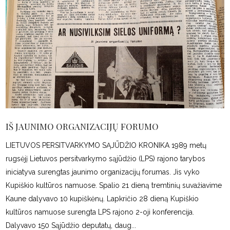
IŠ JAUNIMO ORGANIZACIJŲ FORUMO
LIETUVOS PERSITVARKYMO SĄJŪDŽIO KRONIKA 1989 metų
rugsėjį Lietuvos persitvarkymo sąjūdžio (LPS) rajono tarybos
iniciatyva surengtas jaunimo organizacijų forumas. Jis vyko
Kupiškio kultūros namuose. Spalio 21 dieną tremtinių suvažiavime
Kaune dalyvavo 10 kupiškėnų. Lapkričio 28 dieną Kupiškio
kultūros namuose surengta LPS rajono 2-oji konferencija.
Dalyvavo 150 Sąjūdžio deputatų, daug