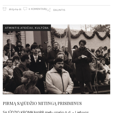
0 KOMENTARŲ
2023-04-21
DALINTIS
,
ATMINTIS ATEIČIAI
KULTŪRA
PIRMĄ SĄJŪDŽIO MITINGĄ PRISIMINUS
SĄJŪDŽIO KRONIKA1988 metų spalio 9 d. – Lietuvos