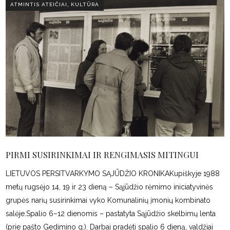
,
ATMINTIS ATEIČIAI
KULTŪRA
PIRMI SUSIRINKIMAI IR RENGIMASIS MITINGUI
LIETUVOS PERSITVARKYMO SĄJŪDŽIO KRONIKAKupiškyje 1988
metų rugsėjo 14, 19 ir 23 dieną – Sąjūdžio rėmimo iniciatyvinės
grupės narių susirinkimai vyko Komunalinių įmonių kombinato
salėje.Spalio 6–12 dienomis – pastatyta Sąjūdžio skelbimų lenta
(prie pašto Gedimino g.). Darbai pradėti spalio 6 dieną, valdžiai