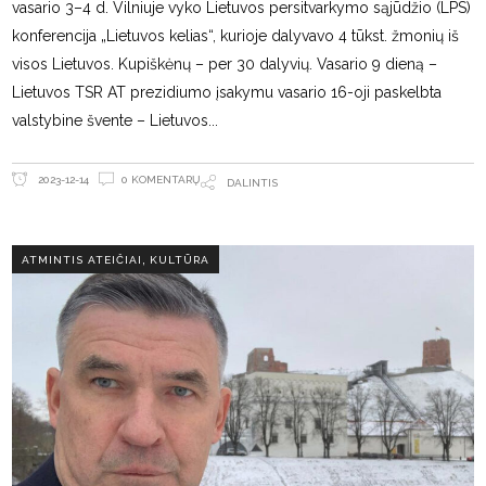
vasario 3–4 d. Vilniuje vyko Lietuvos persitvarkymo sąjūdžio (LPS)
konferencija „Lietuvos kelias“, kurioje dalyvavo 4 tūkst. žmonių iš
visos Lietuvos. Kupiškėnų – per 30 dalyvių. Vasario 9 dieną –
Lietuvos TSR AT prezidiumo įsakymu vasario 16-oji paskelbta
valstybine švente – Lietuvos
0 KOMENTARŲ
2023-12-14
DALINTIS
,
ATMINTIS ATEIČIAI
KULTŪRA