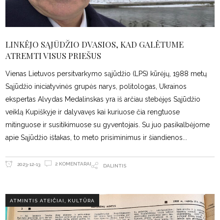
LINKĖJO SĄJŪDŽIO DVASIOS, KAD GALĖTUME
ATREMTI VISUS PRIEŠUS
Vienas Lietuvos persitvarkymo sąjūdžio (LPS) kūrėjų, 1988 metų
Sąjūdžio iniciatyvinės grupės narys, politologas, Ukrainos
ekspertas Alvydas Medalinskas yra iš arčiau stebėjęs Sąjūdžio
veiklą Kupiškyje ir dalyvavęs kai kuriuose čia rengtuose
mitinguose ir susitikimuose su gyventojais. Su juo pasikalbėjome
apie Sąjūdžio ištakas, to meto prisiminimus ir šiandienos
2 KOMENTARAI
2023-12-13
DALINTIS
,
ATMINTIS ATEIČIAI
KULTŪRA