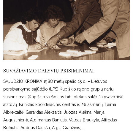
SUVAŽIAVIMO DALYVIŲ PRISIMINIMAI
SĄJŪDŽIO KRONIKA 1988 metų spalio 15 d. – Lietuvos
persitvarkymo sąjūdžio (LPS) Kupiškio rajono grupių narių
susirinkimas (Kupiškio viešosios bibliotekos salė).Dalyvavo 160
atstovų. Išrinktas koordinacinis centras iš 26 asmenų: Laima
Albrektaitė, Gerardas Aleksaitis, Juozas Alekna, Marija
Augustinienė, Algimantas Baniulis, Valdas Braukyla, Alfredas
Bočiulis, Audrius Daukša, Algis Graužinis,