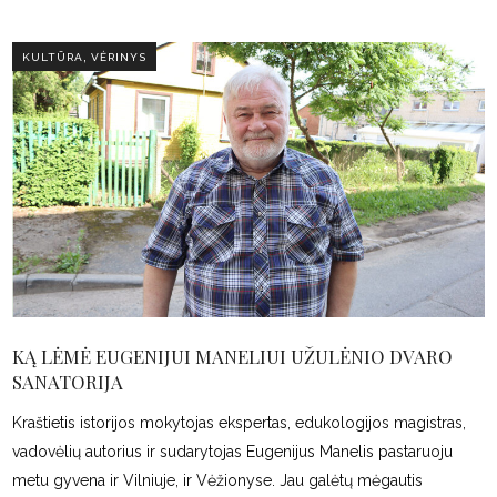
,
KULTŪRA
VĖRINYS
KĄ LĖMĖ EUGENIJUI MANELIUI UŽULĖNIO DVARO
SANATORIJA
Kraštietis istorijos mokytojas ekspertas, edukologijos magistras,
vadovėlių autorius ir sudarytojas Eugenijus Manelis pastaruoju
metu gyvena ir Vilniuje, ir Vėžionyse. Jau galėtų mėgautis