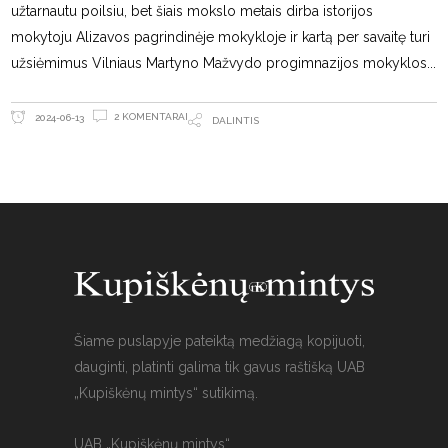
užtarnautu poilsiu, bet šiais mokslo metais dirba istorijos
mokytoju Alizavos pagrindinėje mokykloje ir kartą per savaitę turi
užsiėmimus Vilniaus Martyno Mažvydo progimnazijos mokyklos
2 KOMENTARAI
2024-06-13
DALINTIS
Šiame puslapyje pateiktą medžiagą kopijuoti,
dauginti, platinti galima tik gavus raštišką UAB
„Kupiškėnų mintys“ sutikimą.
UAB „Kupiškėnų mintys“,