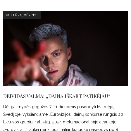
,
KULTŪRA
VĖRINYS
DEIVIDAS VALMA: „DAINA IŠKART PATIKĖJAU“
Dėl galimybės gegužės 7–11 dienomis pasirodyti Malmėje,
Švedijoje, vyksiančiame „Eurovizijos“ dainų konkurse rungsis 40
Lietuvos grupių ir atlikėjų. 2024 metų nacionalinėje atrankoje
„Eurovizija.lt“ laukia penki pusfinaliai, kuriuose pasirodys po 8