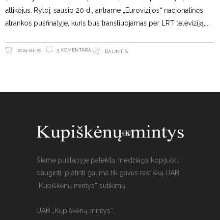
atlikėjus. Rytoj, sausio 20 d., antrame „Eurovizijos“ nacionalinės
atrankos pusfinalyje, kuris bus transliuojamas per LRT televiziją,
3 KOMENTARAI
2024-01-20
DALINTIS
Šiame puslapyje pateiktą medžiagą kopijuoti,
dauginti, platinti galima tik gavus raštišką UAB
„Kupiškėnų mintys“ sutikimą.
UAB „Kupiškėnų mintys“,