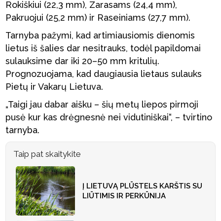
Rokiškiui (22,3 mm), Zarasams (24,4 mm),
Pakruojui (25,2 mm) ir Raseiniams (27,7 mm).
Tarnyba pažymi, kad artimiausiomis dienomis
lietus iš šalies dar nesitrauks, todėl papildomai
sulauksime dar iki 20–50 mm kritulių.
Prognozuojama, kad daugiausia lietaus sulauks
Pietų ir Vakarų Lietuva.
„Taigi jau dabar aišku – šių metų liepos pirmoji
pusė kur kas drėgnesnė nei vidutiniškai“, – tvirtino
tarnyba.
Taip pat skaitykite
Į LIETUVĄ PLŪSTELS KARŠTIS SU
LIŪTIMIS IR PERKŪNIJA