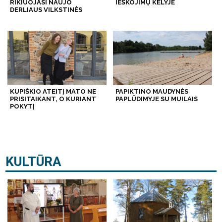
RIKIUOJASI NAUJO
IEŠKOJIMŲ KELYJE
DERLIAUS VILKSTINĖS
KUPIŠKIO ATEITĮ MATO NE
PAPIKTINO MAUDYNĖS
PRISITAIKANT, O KURIANT
PAPLŪDIMYJE SU MUILAIS
POKYTĮ
KULTŪRA