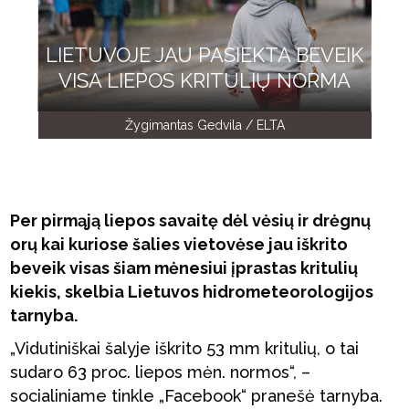
LIETUVOJE JAU PASIEKTA BEVEIK
VISA LIEPOS KRITULIŲ NORMA
Žygimantas Gedvila / ELTA
Per pirmąją liepos savaitę dėl vėsių ir drėgnų
orų kai kuriose šalies vietovėse jau iškrito
beveik visas šiam mėnesiui įprastas kritulių
kiekis, skelbia Lietuvos hidrometeorologijos
tarnyba.
„Vidutiniškai šalyje iškrito 53 mm kritulių, o tai
sudaro 63 proc. liepos mėn. normos“, –
socialiniame tinkle „Facebook“ pranešė tarnyba.