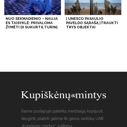
NUO SEKMADIENIO – NAUJA
Į UNESCO PASAULIO
ES TAISYKLĖ: PRIVALOMA
PAVELDO SĄRAŠĄ ĮTRAUKTI
ŽYMĖTI DI SUKURTĄ TURINĮ
TRYS OBJEKTAI
Šiame puslapyje pateiktą medžiagą kopijuoti,
dauginti, platinti galima tik gavus raštišką UAB
„Kupiškėnų mintys“ sutikimą.