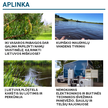
APLINKA
IKI VASAROS PABAIGOS DAR
KUPIŠKIO MAUDYKLŲ
GALIMA PAPILDYTI NAMŲ
VANDENS TYRIMAI
VAISTINĖLĘ: KĄ RINKTI
LIETUVOS MIŠKUOSE?
Į LIETUVĄ PLŪSTELS
NEMOKAMAS
KARŠTIS SU LIŪTIMIS IR
ELEKTRONIKOS IR BUITINĖS
PERKŪNIJA
TECHNIKOS IŠVEŽIMAS
PANEVĖŽIO, ŠIAULIŲ IR
TELŠIŲ RAJONUOSE