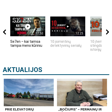
17:50
12:25
Se7en – kai tamsa
10 įsimintinų
10 įtemptų, k
tampa meno kūriniu
detektyvinių serialų
stingdančių k
istorijų
AKTUALIJOS
PRIE ELEVATORIŲ
„BOČIUPIS“ – PERMAINŲ IR