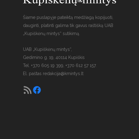
Šiame puslapyje pateiktą medžiagą kopijuoti,
dauginti, platinti galima tik gavus raštišką UAB
„Kupiškėnų mintys“ sutikimą.
UAB „Kupiškėnų mintys“,
Gedimino g. 19, 40114 Kupiškis
Tel. +370 605 19 399, +370 612 57 157.
El. paštas
redakcija@kmintys.lt