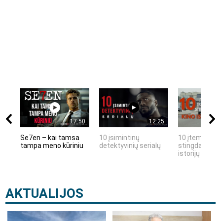
17:50
12:25
Se7en – kai tamsa
10 įsimintinų
10 įtemptų, k
tampa meno kūriniu
detektyvinių serialų
stingdančių k
istorijų
AKTUALIJOS