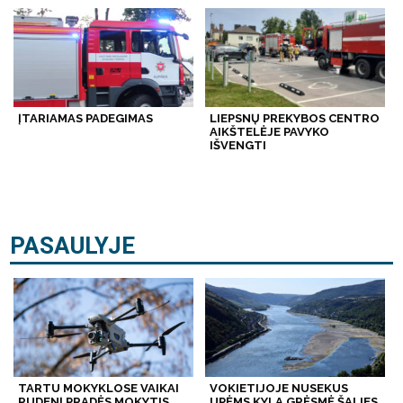
ĮTARIAMAS PADEGIMAS
LIEPSNŲ PREKYBOS CENTRO
AIKŠTELĖJE PAVYKO
IŠVENGTI
PASAULYJE
TARTU MOKYKLOSE VAIKAI
VOKIETIJOJE NUSEKUS
RUDENĮ PRADĖS MOKYTIS
UPĖMS KYLA GRĖSMĖ ŠALIES