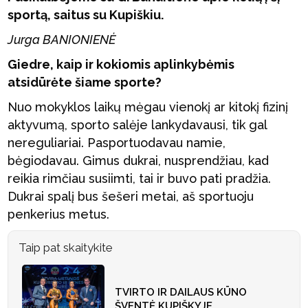
sportą, saitus su Kupiškiu.
Jurga BANIONIENĖ
Giedre, kaip ir kokiomis aplinkybėmis
atsidūrėte šiame sporte?
Nuo mokyklos laikų mėgau vienokį ar kitokį fizinį
aktyvumą, sporto salėje lankydavausi, tik gal
nereguliariai. Pasportuodavau namie,
bėgiodavau. Gimus dukrai, nusprendžiau, kad
reikia rimčiau susiimti, tai ir buvo pati pradžia.
Dukrai spalį bus šešeri metai, aš sportuoju
penkerius metus.
Taip pat skaitykite
TVIRTO IR DAILAUS KŪNO
ŠVENTĖ KUPIŠKYJE