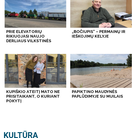
PRIE ELEVATORIŲ
„BOČIUPIS“ – PERMAINŲ IR
RIKIUOJASI NAUJO
IEŠKOJIMŲ KELYJE
DERLIAUS VILKSTINĖS
KUPIŠKIO ATEITĮ MATO NE
PAPIKTINO MAUDYNĖS
PRISITAIKANT, O KURIANT
PAPLŪDIMYJE SU MUILAIS
POKYTĮ
KULTŪRA