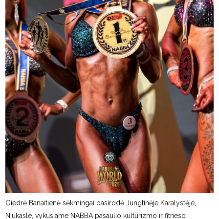
Giedrė Banaitienė sėkmingai pasirodė Jungtinėje Karalystėje,
Niukasle, vykusiame NABBA pasaulio kultūrizmo ir fitneso