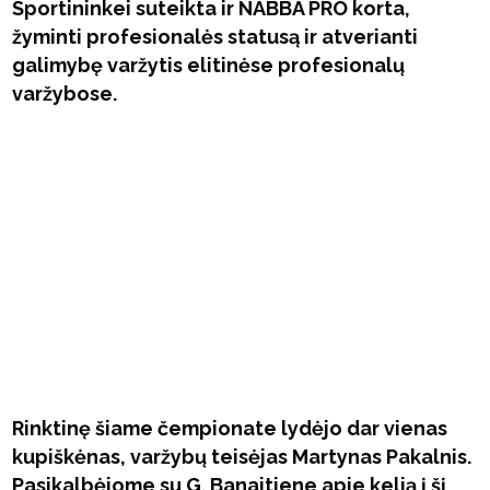
Sportininkei suteikta ir NABBA PRO korta,
žyminti profesionalės statusą ir atverianti
galimybę varžytis elitinėse profesionalų
varžybose.
Rinktinę šiame čempionate lydėjo dar vienas
kupiškėnas, varžybų teisėjas Martynas Pakalnis.
Pasikalbėjome su G. Banaitiene apie kelią į šį