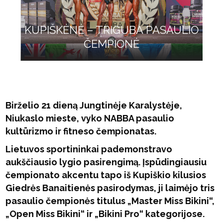
KUPIŠKĖNĖ – TRIGUBA PASAULIO
ČEMPIONĖ
Birželio 21 dieną Jungtinėje Karalystėje,
Niukaslo mieste, vyko NABBA pasaulio
kultūrizmo ir fitneso čempionatas.
Lietuvos sportininkai pademonstravo
aukščiausio lygio pasirengimą. Įspūdingiausiu
čempionato akcentu tapo iš Kupiškio kilusios
Giedrės Banaitienės pasirodymas, ji laimėjo tris
pasaulio čempionės titulus „Master Miss Bikini“,
„Open Miss Bikini“ ir „Bikini Pro“ kategorijose.