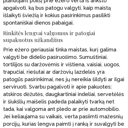
planuojant poilsį prie ežero verta iš anksto
apgalvoti, ką bus patogu valgyti, kaip maistą
išlaikyti šviežią ir kokius pasirinkimus pasilikti
spontaniškai dienos pabaigai.
Rinkitės lengvai valgomus ir patogiai
supakuotus užkandžius
Prie ežero geriausiai tinka maistas, kurį galima
valgyti be didelio pasiruošimo. Sumuštiniai,
tortilijos su daržovėmis ir vištiena, vaisiai, uogos,
trapučiai, riešutai ar daržovių lazdelės yra
patogūs pasirinkimai, nes jų nereikia šildyti ar ilgai
serviruoti. Svarbu pagalvoti ir apie pakuotes:
atskiros dėžutės, daugkartiniai indeliai, servetėlės
ir šiukšlių maišelis padeda palaikyti tvarką net
tada, kai valgoma ant pledo ar prie automobilio.
Jei keliaujama su vaikais, verta pasiimti mažesnių
porcijų, kurias lengva paimti į ranką ir suvalgyti be