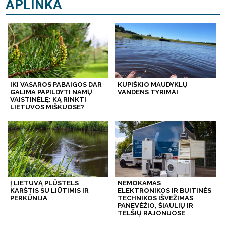
APLINKA
IKI VASAROS PABAIGOS DAR
KUPIŠKIO MAUDYKLŲ
GALIMA PAPILDYTI NAMŲ
VANDENS TYRIMAI
VAISTINĖLĘ: KĄ RINKTI
LIETUVOS MIŠKUOSE?
Į LIETUVĄ PLŪSTELS
NEMOKAMAS
KARŠTIS SU LIŪTIMIS IR
ELEKTRONIKOS IR BUITINĖS
PERKŪNIJA
TECHNIKOS IŠVEŽIMAS
PANEVĖŽIO, ŠIAULIŲ IR
TELŠIŲ RAJONUOSE