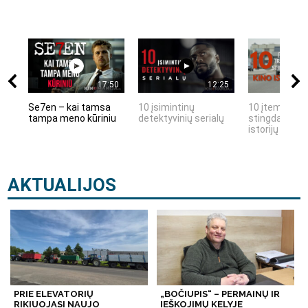
17:50
12:25
Se7en – kai tamsa
10 įsimintinų
10 įtemptų, k
tampa meno kūriniu
detektyvinių serialų
stingdančių k
istorijų
AKTUALIJOS
PRIE ELEVATORIŲ
„BOČIUPIS“ – PERMAINŲ IR
RIKIUOJASI NAUJO
IEŠKOJIMŲ KELYJE