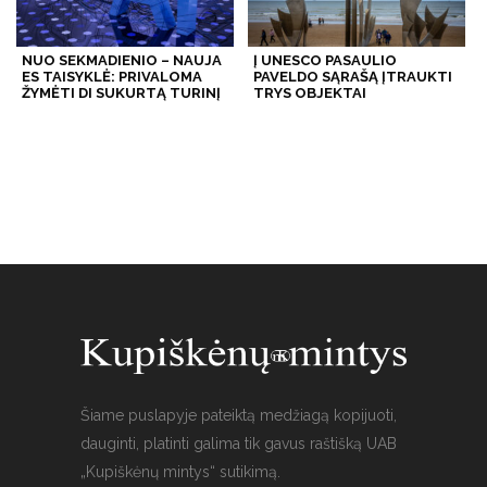
NUO SEKMADIENIO – NAUJA
Į UNESCO PASAULIO
ES TAISYKLĖ: PRIVALOMA
PAVELDO SĄRAŠĄ ĮTRAUKTI
ŽYMĖTI DI SUKURTĄ TURINĮ
TRYS OBJEKTAI
Šiame puslapyje pateiktą medžiagą kopijuoti,
dauginti, platinti galima tik gavus raštišką UAB
„Kupiškėnų mintys“ sutikimą.