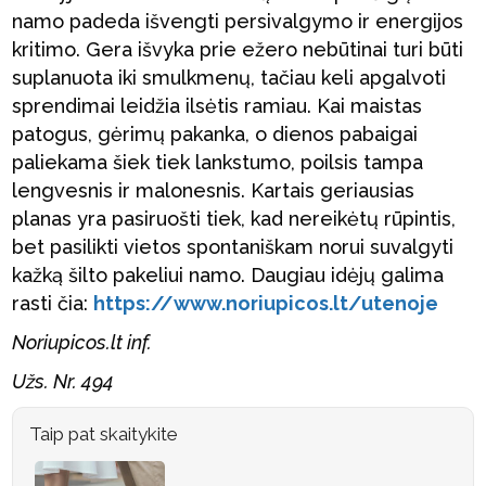
namo padeda išvengti persivalgymo ir energijos
kritimo. Gera išvyka prie ežero nebūtinai turi būti
suplanuota iki smulkmenų, tačiau keli apgalvoti
sprendimai leidžia ilsėtis ramiau. Kai maistas
patogus, gėrimų pakanka, o dienos pabaigai
paliekama šiek tiek lankstumo, poilsis tampa
lengvesnis ir malonesnis. Kartais geriausias
planas yra pasiruošti tiek, kad nereikėtų rūpintis,
bet pasilikti vietos spontaniškam norui suvalgyti
kažką šilto pakeliui namo. Daugiau idėjų galima
rasti čia:
https://www.noriupicos.lt/utenoje
Noriupicos.lt inf.
Užs. Nr. 494
Taip pat skaitykite