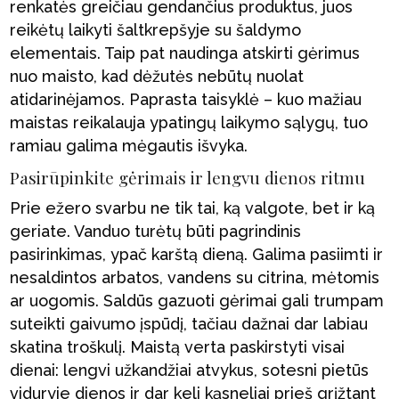
renkatės greičiau gendančius produktus, juos
reikėtų laikyti šaltkrepšyje su šaldymo
elementais. Taip pat naudinga atskirti gėrimus
nuo maisto, kad dėžutės nebūtų nuolat
atidarinėjamos. Paprasta taisyklė – kuo mažiau
maistas reikalauja ypatingų laikymo sąlygų, tuo
ramiau galima mėgautis išvyka.
Pasirūpinkite gėrimais ir lengvu dienos ritmu
Prie ežero svarbu ne tik tai, ką valgote, bet ir ką
geriate. Vanduo turėtų būti pagrindinis
pasirinkimas, ypač karštą dieną. Galima pasiimti ir
nesaldintos arbatos, vandens su citrina, mėtomis
ar uogomis. Saldūs gazuoti gėrimai gali trumpam
suteikti gaivumo įspūdį, tačiau dažnai dar labiau
skatina troškulį. Maistą verta paskirstyti visai
dienai: lengvi užkandžiai atvykus, sotesni pietūs
viduryje dienos ir dar keli kąsneliai prieš grįžtant