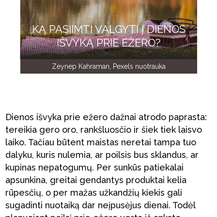
KĄ PASIIMTI VALGYTI Į DIENOS
IŠVYKĄ PRIE EŽERO?
Zeynep Kahraman, Pexels nuotrauka
Dienos išvyka prie ežero dažnai atrodo paprasta:
tereikia gero oro, rankšluosčio ir šiek tiek laisvo
laiko. Tačiau būtent maistas neretai tampa tuo
dalyku, kuris nulemia, ar poilsis bus sklandus, ar
kupinas nepatogumų. Per sunkūs patiekalai
apsunkina, greitai gendantys produktai kelia
rūpesčių, o per mažas užkandžių kiekis gali
sugadinti nuotaiką dar neįpusėjus dienai. Todėl