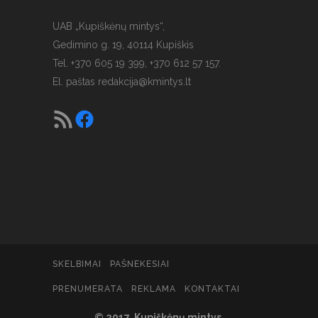
UAB „Kupiškėnų mintys“,
Gedimino g. 19, 40114 Kupiškis
Tel. +370 605 19 399, +370 612 57 157.
El. paštas
redakcija@kmintys.lt
SKELBIMAI
PAŠNEKESIAI
PRENUMERATA
REKLAMA
KONTAKTAI
© 2017. Kupiškėnų mintys.