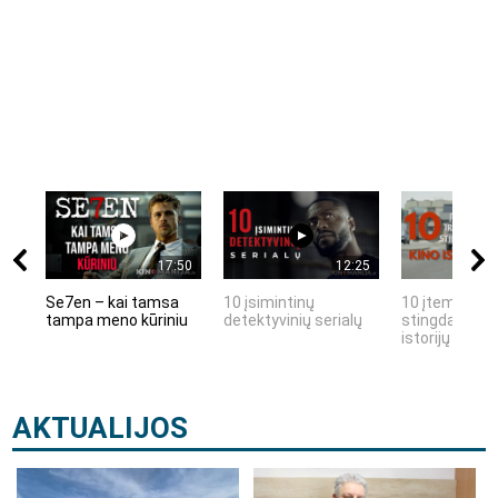
17:50
12:25
Se7en – kai tamsa
10 įsimintinų
10 įtemptų, k
tampa meno kūriniu
detektyvinių serialų
stingdančių k
istorijų
AKTUALIJOS