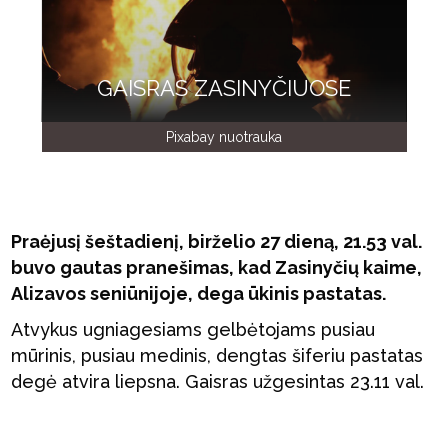
GAISRAS ZASINYČIUOSE
Pixabay nuotrauka
Praėjusį šeštadienį, birželio 27 dieną, 21.53 val.
buvo gautas pranešimas, kad Zasinyčių kaime,
Alizavos seniūnijoje, dega ūkinis pastatas.
Atvykus ugniagesiams gelbėtojams pusiau
mūrinis, pusiau medinis, dengtas šiferiu pastatas
degė atvira liepsna. Gaisras užgesintas 23.11 val.