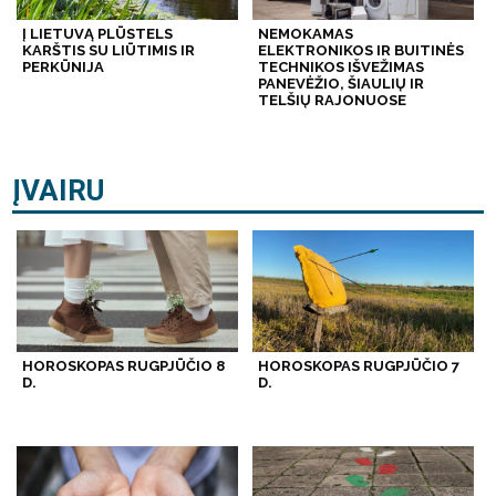
Į LIETUVĄ PLŪSTELS
NEMOKAMAS
KARŠTIS SU LIŪTIMIS IR
ELEKTRONIKOS IR BUITINĖS
PERKŪNIJA
TECHNIKOS IŠVEŽIMAS
PANEVĖŽIO, ŠIAULIŲ IR
TELŠIŲ RAJONUOSE
ĮVAIRU
HOROSKOPAS RUGPJŪČIO 8
HOROSKOPAS RUGPJŪČIO 7
D.
D.