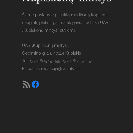
Šiame puslapyje pateiktą medžiagą kopijuoti,
dauginti, platinti galima tik gavus raštišką UAB
„Kupiškėnų mintys“ sutikimą.
UAB „Kupiškėnų mintys“,
Gedimino g. 19, 40114 Kupiškis
Tel. +370 605 19 399, +370 612 57 157.
El. paštas
redakcija@kmintys.lt