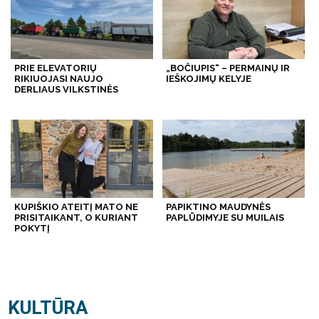
PRIE ELEVATORIŲ
„BOČIUPIS“ – PERMAINŲ IR
RIKIUOJASI NAUJO
IEŠKOJIMŲ KELYJE
DERLIAUS VILKSTINĖS
KUPIŠKIO ATEITĮ MATO NE
PAPIKTINO MAUDYNĖS
PRISITAIKANT, O KURIANT
PAPLŪDIMYJE SU MUILAIS
POKYTĮ
KULTŪRA