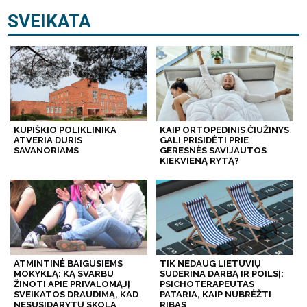
SVEIKATA
KUPIŠKIO POLIKLINIKA
KAIP ORTOPEDINIS ČIUŽINYS
ATVERIA DURIS
GALI PRISIDĖTI PRIE
SAVANORIAMS
GERESNĖS SAVIJAUTOS
KIEKVIENĄ RYTĄ?
ATMINTINĖ BAIGUSIEMS
TIK NEDAUG LIETUVIŲ
MOKYKLĄ: KĄ SVARBU
SUDERINA DARBĄ IR POILSĮ:
ŽINOTI APIE PRIVALOMĄJĮ
PSICHOTERAPEUTAS
SVEIKATOS DRAUDIMĄ, KAD
PATARIA, KAIP NUBRĖŽTI
NESUSIDARYTŲ SKOLA
RIBAS