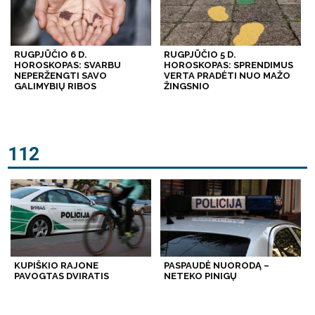
RUGPJŪČIO 6 D.
RUGPJŪČIO 5 D.
HOROSKOPAS: SVARBU
HOROSKOPAS: SPRENDIMUS
NEPERŽENGTI SAVO
VERTA PRADĖTI NUO MAŽO
GALIMYBIŲ RIBOS
ŽINGSNIO
112
KUPIŠKIO RAJONE
PASPAUDĖ NUORODĄ –
PAVOGTAS DVIRATIS
NETEKO PINIGŲ