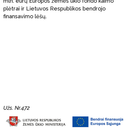
mln. eurų Europos žemės ūkio fondo kaimo
plėtrai ir Lietuvos Respublikos bendrojo
finansavimo lėšų.
Užs. Nr.472