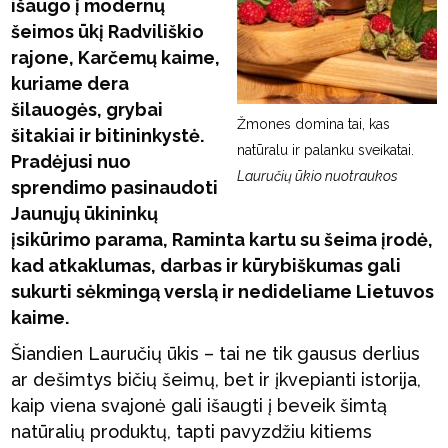
išaugo į modernų
šeimos ūkį Radviliškio
rajone, Karčemų kaime,
kuriame dera
šilauogės, grybai
Žmones domina tai, kas
šitakiai ir bitininkystė.
natūralu ir palanku sveikatai.
Pradėjusi nuo
Lauručių ūkio nuotraukos
sprendimo pasinaudoti
Jaunųjų ūkininkų
įsikūrimo parama, Raminta kartu su šeima įrodė,
kad atkaklumas, darbas ir kūrybiškumas gali
sukurti sėkmingą verslą ir nedideliame Lietuvos
kaime.
Šiandien Lauručių ūkis – tai ne tik gausus derlius
ar dešimtys bičių šeimų, bet ir įkvepianti istorija,
kaip viena svajonė gali išaugti į beveik šimtą
natūralių produktų, tapti pavyzdžiu kitiems