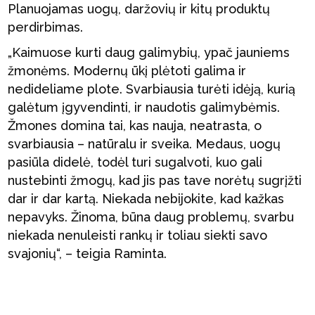
Planuojamas uogų, daržovių ir kitų produktų
perdirbimas.
„Kaimuose kurti daug galimybių, ypač jauniems
žmonėms. Modernų ūkį plėtoti galima ir
nedideliame plote. Svarbiausia turėti idėją, kurią
galėtum įgyvendinti, ir naudotis galimybėmis.
Žmones domina tai, kas nauja, neatrasta, o
svarbiausia – natūralu ir sveika. Medaus, uogų
pasiūla didelė, todėl turi sugalvoti, kuo gali
nustebinti žmogų, kad jis pas tave norėtų sugrįžti
dar ir dar kartą. Niekada nebijokite, kad kažkas
nepavyks. Žinoma, būna daug problemų, svarbu
niekada nenuleisti rankų ir toliau siekti savo
svajonių“, – teigia Raminta.