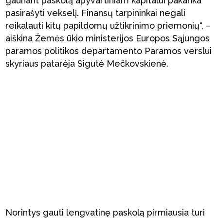
gaunant paskolą apyvartiniam kapitalui pakanka
pasirašyti vekselį. Finansų tarpininkai negali
reikalauti kitų papildomų užtikrinimo priemonių“, –
aiškina Žemės ūkio ministerijos Europos Sąjungos
paramos politikos departamento Paramos verslui
skyriaus patarėja Sigutė Mečkovskienė.
Norintys gauti lengvatinę paskolą pirmiausia turi