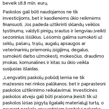
beveik 18,8 mln. eurų.
Paskolos gali būti naudojamos ne tik
investicijoms, bet ir kasdienėms ūkio reikmėms
finansuoti. Jos padeda užtikrinti sklandų veiklos
tęstinumą, valdyti pinigų srautus ir lengviau įveikti
sezoninius iššūkius. Lėšomis galima sumokėti už
sėklų, pašarų, trąšų, augalų apsaugos ar
veterinarinių priemonių įsigijimą, degalus,
sumokėti darbo užmokestį, mokesčius, draudimo
įmokas, komunalines ir kitas su ūkio veikla
susijusias išlaidas.
„Lengvatinį paskolų pobūdį lemia ne tik
mažesnės nei rinkos palūkanos, bet ir paprastesni
paskolos užtikrinimo reikalavimai. Investicinės
paskolos atveju gali būti prašoma įkeisti tik už
paskolos lėšas įsigytą ilgalaikį materialųjį turtą, o