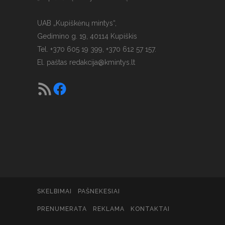
UAB „Kupiškėnų mintys“,
Gedimino g. 19, 40114 Kupiškis
Tel. +370 605 19 399, +370 612 57 157.
El. paštas
redakcija@kmintys.lt
SKELBIMAI
PAŠNEKESIAI
PRENUMERATA
REKLAMA
KONTAKTAI