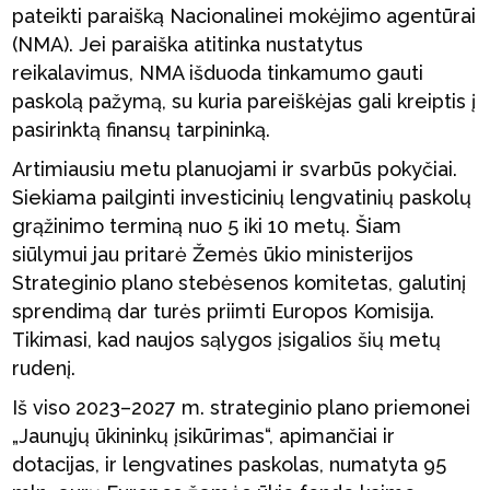
pateikti paraišką Nacionalinei mokėjimo agentūrai
(NMA). Jei paraiška atitinka nustatytus
reikalavimus, NMA išduoda tinkamumo gauti
paskolą pažymą, su kuria pareiškėjas gali kreiptis į
pasirinktą finansų tarpininką.
Artimiausiu metu planuojami ir svarbūs pokyčiai.
Siekiama pailginti investicinių lengvatinių paskolų
grąžinimo terminą nuo 5 iki 10 metų. Šiam
siūlymui jau pritarė Žemės ūkio ministerijos
Strateginio plano stebėsenos komitetas, galutinį
sprendimą dar turės priimti Europos Komisija.
Tikimasi, kad naujos sąlygos įsigalios šių metų
rudenį.
Iš viso 2023–2027 m. strateginio plano priemonei
„Jaunųjų ūkininkų įsikūrimas“, apimančiai ir
dotacijas, ir lengvatines paskolas, numatyta 95