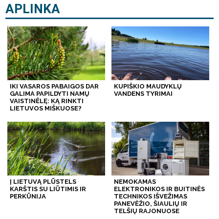
APLINKA
IKI VASAROS PABAIGOS DAR
KUPIŠKIO MAUDYKLŲ
GALIMA PAPILDYTI NAMŲ
VANDENS TYRIMAI
VAISTINĖLĘ: KĄ RINKTI
LIETUVOS MIŠKUOSE?
Į LIETUVĄ PLŪSTELS
NEMOKAMAS
KARŠTIS SU LIŪTIMIS IR
ELEKTRONIKOS IR BUITINĖS
PERKŪNIJA
TECHNIKOS IŠVEŽIMAS
PANEVĖŽIO, ŠIAULIŲ IR
TELŠIŲ RAJONUOSE