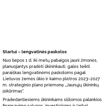
Startui – lengvatinės paskolos
Nuo liepos 1 d. iki metų pabaigos jauni žmonės,
planuojantys pradėti ūkininkauti, galės teikti
paraiškas lengvatinėms paskoloms pagal
Lietuvos žemės ūkio ir kaimo plėtros 2023–2027
m. strateginio plano priemonę „Jaunųjų ūkininkų
įsikūrimas“.
Pradedantiesiems ūkininkams siūlomos palankios
finansavimo sąlygos, investicijoms ir (arba)