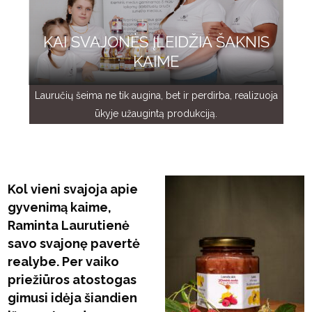
KAI SVAJONĖS ĮLEIDŽIA ŠAKNIS
KAIME
Lauručių šeima ne tik augina, bet ir perdirba, realizuoja
ūkyje užaugintą produkciją.
Kol vieni svajoja apie
gyvenimą kaime,
Raminta Laurutienė
savo svajonę pavertė
realybe. Per vaiko
priežiūros atostogas
gimusi idėja šiandien