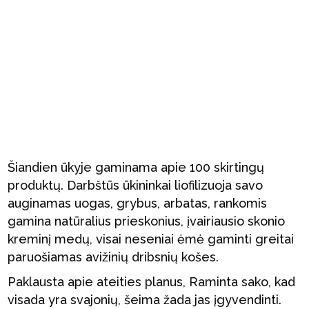
Šiandien ūkyje gaminama apie 100 skirtingų
produktų. Darbštūs ūkininkai liofilizuoja savo
auginamas uogas, grybus, arbatas, rankomis
gamina natūralius prieskonius, įvairiausio skonio
kreminį medų, visai neseniai ėmė gaminti greitai
paruošiamas avižinių dribsnių košes.
Paklausta apie ateities planus, Raminta sako, kad
visada yra svajonių, šeima žada jas įgyvendinti.