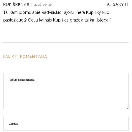
ATSAKYTI
KUPIŠKENAS
|
2026-06-26
Tai kam įdomu apie Radviliškio rajoną, nera Kupišky kuo
pasidžiaugt? Gelių kalnais Kupiškis gražeja tai ką ,,blogai“
PALIKTI KOMENTARĄ