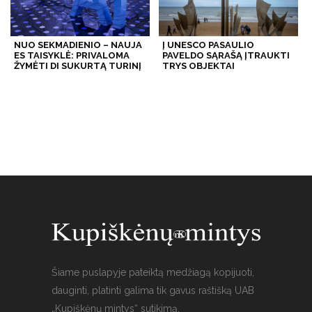
NUO SEKMADIENIO – NAUJA
Į UNESCO PASAULIO
ES TAISYKLĖ: PRIVALOMA
PAVELDO SĄRAŠĄ ĮTRAUKTI
ŽYMĖTI DI SUKURTĄ TURINĮ
TRYS OBJEKTAI
Šiame puslapyje pateiktą medžiagą kopijuoti,
dauginti, platinti galima tik gavus raštišką UAB
„Kupiškėnų mintys“ sutikimą.