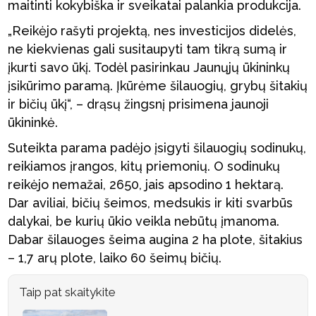
maitinti kokybiška ir sveikatai palankia produkcija.
„Reikėjo rašyti projektą, nes investicijos didelės,
ne kiekvienas gali susitaupyti tam tikrą sumą ir
įkurti savo ūkį. Todėl pasirinkau Jaunųjų ūkininkų
įsikūrimo paramą. Įkūrėme šilauogių, grybų šitakių
ir bičių ūkį“, – drąsų žingsnį prisimena jaunoji
ūkininkė.
Suteikta parama padėjo įsigyti šilauogių sodinukų,
reikiamos įrangos, kitų priemonių. O sodinukų
reikėjo nemažai, 2650, jais apsodino 1 hektarą.
Dar aviliai, bičių šeimos, medsukis ir kiti svarbūs
dalykai, be kurių ūkio veikla nebūtų įmanoma.
Dabar šilauoges šeima augina 2 ha plote, šitakius
– 1,7 arų plote, laiko 60 šeimų bičių.
Taip pat skaitykite