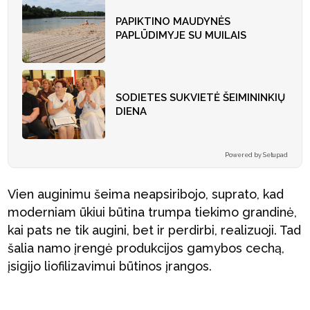
PAPIKTINO MAUDYNĖS
PAPLŪDIMYJE SU MUILAIS
SODIETES SUKVIETĖ ŠEIMININKIŲ
DIENA
Powered by Setupad
Vien auginimu šeima neapsiribojo, suprato, kad
moderniam ūkiui būtina trumpa tiekimo grandinė,
kai pats ne tik augini, bet ir perdirbi, realizuoji. Tad
šalia namo įrengė produkcijos gamybos cechą,
įsigijo liofilizavimui būtinos įrangos.