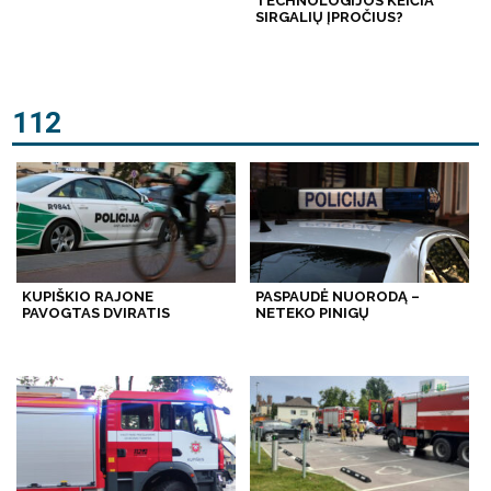
TECHNOLOGIJOS KEIČIA
SIRGALIŲ ĮPROČIUS?
112
KUPIŠKIO RAJONE
PASPAUDĖ NUORODĄ –
PAVOGTAS DVIRATIS
NETEKO PINIGŲ