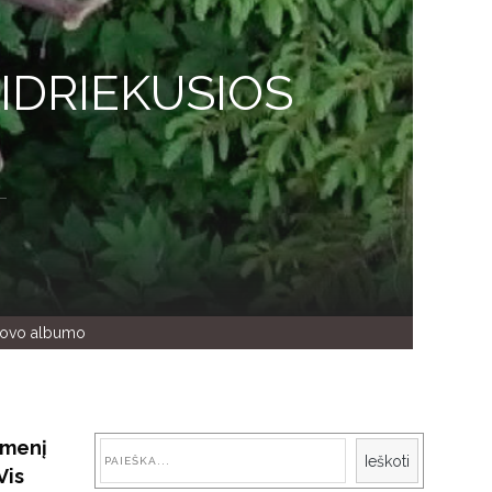
IDRIEKUSIOS
ekovo albumo
dmenį
Paieška
Ieškoti
Vis