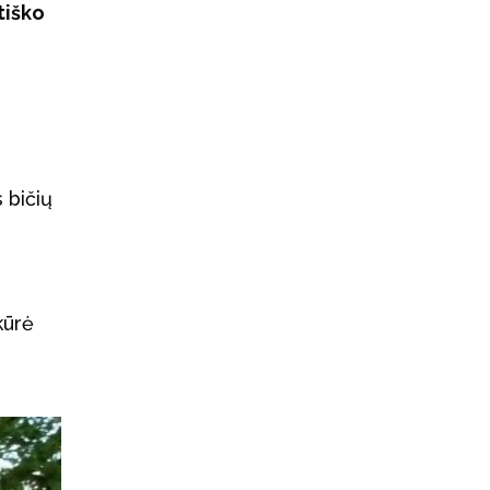
tiško
 bičių
kūrė