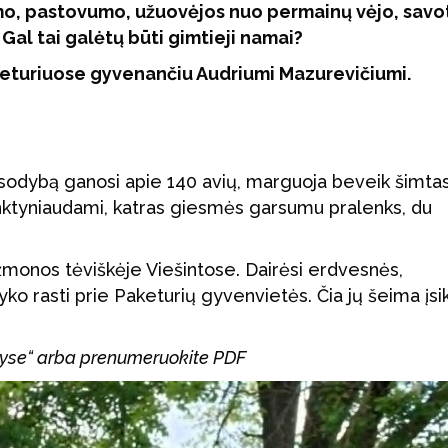
umo, pastovumo, užuovėjos nuo permainų vėjo, savo
 Gal tai galėtų būti gimtieji namai?
aketuriuose gyvenančiu Audriumi Mazurevičiumi.
sodybą ganosi apie 140 avių, marguoja beveik šimtas
 lenktyniaudami, katras giesmės garsumu pralenks, du
 žmonos tėviškėje Viešintose. Dairėsi erdvesnės,
ko rasti prie Paketurių gyvenvietės. Čia jų šeima įsi
intyse“ arba prenumeruokite PDF