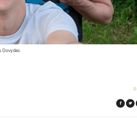
s Dovydas.
D