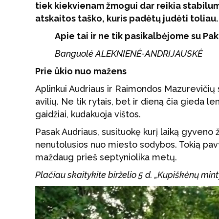
tiek kiekvienam žmogui dar reikia stabil
atskaitos taško, kuris padėtų judėti toliau.
Apie tai ir ne tik pasikalbėjome su P
Banguolė ALEKNIENĖ-ANDRIJAUSKĖ
Prie ūkio nuo mažens
Aplinkui Audriaus ir Raimondos Mazurevičių 
avilių. Ne tik rytais, bet ir dieną čia gieda
gaidžiai, kudakuoja vištos.
Pasak Audriaus, susituokę kurį laiką gyveno
nenutolusios nuo miesto sodybos. Tokią pavy
maždaug prieš septyniolika metų.
Plačiau skaitykite birželio 5 d. „Kupiškėnų m