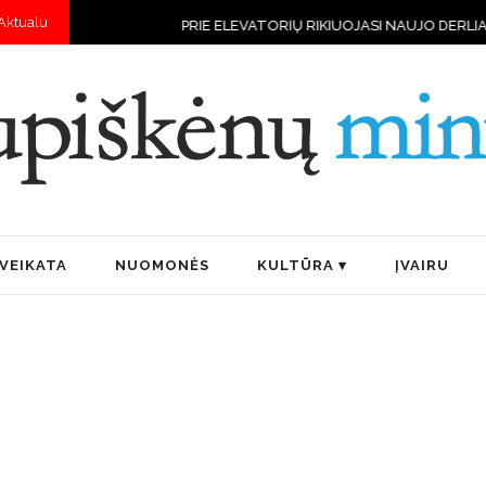
Aktualu
PRIE ELEVATORIŲ RIKIUOJASI NAUJO DERLIAUS VILKSTINĖS
„BOČI
VEIKATA
NUOMONĖS
KULTŪRA
ĮVAIRU