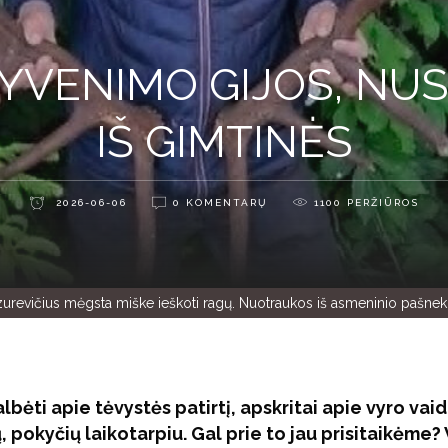
YVENIMO GIJOS, NUS
IŠ GIMTINĖS
2026-06-06
0 KOMENTARŲ
1100
PERŽIŪROS
urevičius mėgsta miške ieškoti ragų. Nuotraukos iš asmeninio pašn
lbėti apie tėvystės patirtį, apskritai apie vyro vai
pokyčių laikotarpiu. Gal prie to jau prisitaikėme? 