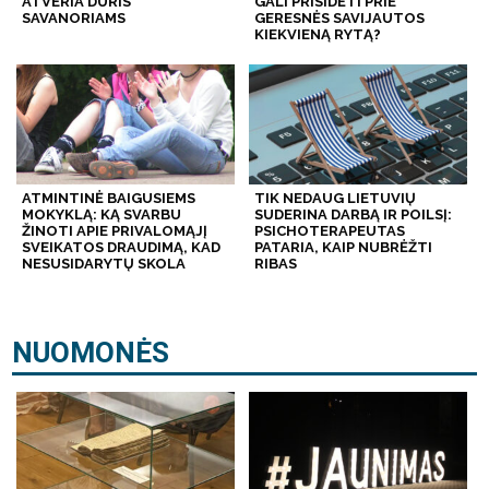
ATVERIA DURIS
GALI PRISIDĖTI PRIE
SAVANORIAMS
GERESNĖS SAVIJAUTOS
KIEKVIENĄ RYTĄ?
ATMINTINĖ BAIGUSIEMS
TIK NEDAUG LIETUVIŲ
MOKYKLĄ: KĄ SVARBU
SUDERINA DARBĄ IR POILSĮ:
ŽINOTI APIE PRIVALOMĄJĮ
PSICHOTERAPEUTAS
SVEIKATOS DRAUDIMĄ, KAD
PATARIA, KAIP NUBRĖŽTI
NESUSIDARYTŲ SKOLA
RIBAS
NUOMONĖS