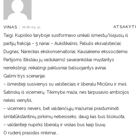
ATSAKYTI
VINAS
|
2026-05-31
Taigi, Kupiškio taryboje susiformavo unikali išmestų/išėjusių iš
partijų frakcija – 5 nariai – Aukštikalnis, Paliulis eksvalstiečiai;
Dugnas, Nareckas ekskonservatoriai; Kaušakienė ekssocdemė.
Partijoms (tiksliau jų vadukams) savarankiškai mąstantys
nereikslingi, reikalingi paklusniai balsuojantys avinai.
Galimi trys scenarijai:
– išmestieji susivienys su valstiečiais ir liberalu Miciūnu ir mėš
Šatinską iš vicemerų. Tikimybė maža, nes tarpusavio ambicijos
neleis vienytis,
– vicemero nevers, bet valdančiųjų mažumai prastuminėti
šimtatūkstantinių pirkimų nebesiseks, daug kas bus blokuota,
– valdantieji nupirks liberalą ir viskas bus kaip buvę.
O rudenį prasidės rinkimai…