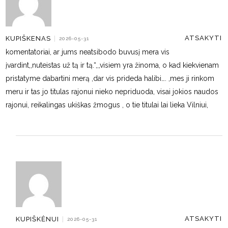
ATSAKYTI
KUPIŠKENAS
|
2026-05-31
komentatoriai, ar jums neatsibodo buvusį mera vis
įvardint,,nuteistas už tą ir tą.“,,,visiem yra žinoma, o kad kiekvienam
pristatyme dabartini merą ,dar vis prideda halibi…. ,mes ji rinkom
meru ir tas jo titulas rajonui nieko nepriduoda, visai jokios naudos
rajonui, reikalingas ukiškas žmogus , o tie titulai lai lieka Vilniui,
ATSAKYTI
KUPIŠKĖNUI
|
2026-05-31