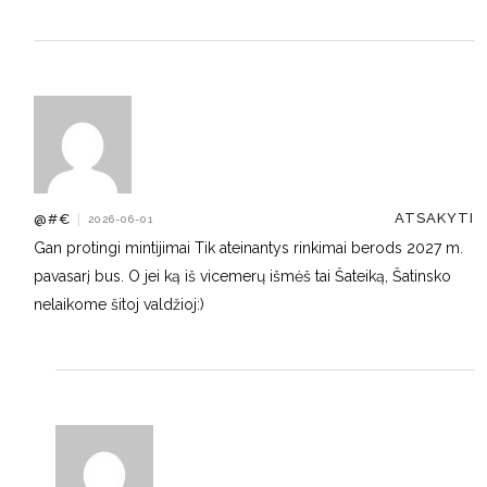
ATSAKYTI
@#€
|
2026-06-01
Gan protingi mintijimai Tik ateinantys rinkimai berods 2027 m.
pavasarį bus. O jei ką iš vicemerų išmėš tai Šateiką, Šatinsko
nelaikome šitoj valdžioj:)