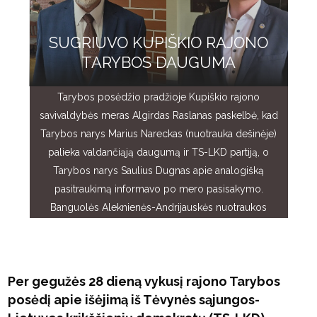
SUGRIUVO KUPIŠKIO RAJONO
TARYBOS DAUGUMA
Tarybos posėdžio pradžioje Kupiškio rajono
savivaldybės meras Algirdas Raslanas paskelbė, kad
Tarybos narys Marius Nareckas (nuotrauka dešinėje)
palieka valdančiąją daugumą ir TS-LKD partiją, o
Tarybos narys Saulius Dugnas apie analogišką
pasitraukimą informavo po mero pasisakymo.
Banguolės Aleknienės-Andrijauskės nuotraukos
Per gegužės 28 dieną vykusį rajono Tarybos
posėdį apie išėjimą iš Tėvynės sąjungos-