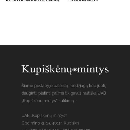
Šiame puslapyje pateiktą medžiagą kopijuoti,
dauginti, platinti galima tik gavus raštišką UAB
„Kupiškėnų mintys“ sutikimą.
UAB „Kupiškėnų mintys“,
Gedimino g. 19, 40114 Kupiškis