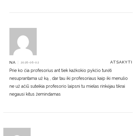
ATSAKYTI
NA
|
2026-06-02
Prie ko čia profesorius ant tiek kažkokio pykčio turėti
nesuprantama už ką , dar tau iki profesoriaus kaip iki menulio
ne už ačiū suteikia profesorio laipsni tu mielas rinkėjau tikrai
negausi kitus žemindamas