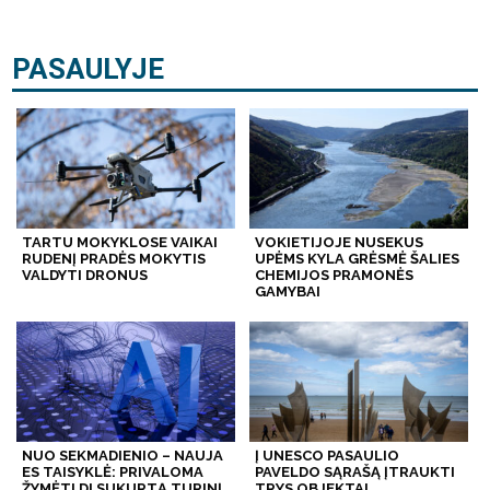
PASAULYJE
TARTU MOKYKLOSE VAIKAI
VOKIETIJOJE NUSEKUS
RUDENĮ PRADĖS MOKYTIS
UPĖMS KYLA GRĖSMĖ ŠALIES
VALDYTI DRONUS
CHEMIJOS PRAMONĖS
GAMYBAI
NUO SEKMADIENIO – NAUJA
Į UNESCO PASAULIO
ES TAISYKLĖ: PRIVALOMA
PAVELDO SĄRAŠĄ ĮTRAUKTI
ŽYMĖTI DI SUKURTĄ TURINĮ
TRYS OBJEKTAI