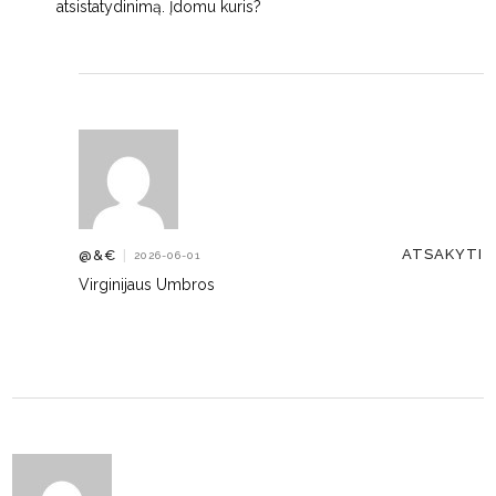
atsistatydinimą. Įdomu kuris?
ATSAKYTI
@&€
|
2026-06-01
Virginijaus Umbros