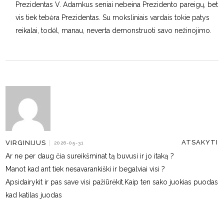
Prezidentas V. Adamkus seniai nebeina Prezidento pareigų, bet
vis tiek tebėra Prezidentas. Su moksliniais vardais tokie patys
reikalai, todėl, manau, neverta demonstruoti savo nežinojimo.
ATSAKYTI
VIRGINIJUS
|
2026-05-31
Ar ne per daug čia sureikšminat tą buvusi ir jo itaką ?
Manot kad ant tiek nesavarankiški ir begalviai visi ?
Apsidairykit ir pas save visi pažiūrėkit.Kaip ten sako juokias puodas
kad katilas juodas