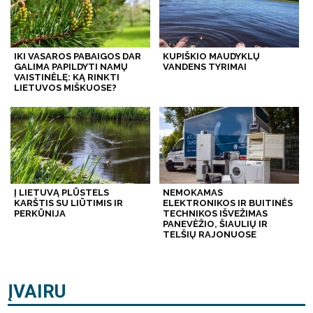
IKI VASAROS PABAIGOS DAR
KUPIŠKIO MAUDYKLŲ
GALIMA PAPILDYTI NAMŲ
VANDENS TYRIMAI
VAISTINĖLĘ: KĄ RINKTI
LIETUVOS MIŠKUOSE?
Į LIETUVĄ PLŪSTELS
NEMOKAMAS
KARŠTIS SU LIŪTIMIS IR
ELEKTRONIKOS IR BUITINĖS
PERKŪNIJA
TECHNIKOS IŠVEŽIMAS
PANEVĖŽIO, ŠIAULIŲ IR
TELŠIŲ RAJONUOSE
ĮVAIRU