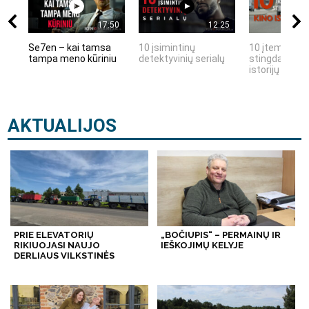
17:50
12:25
Se7en – kai tamsa
10 įsimintinų
10 įtemptų, k
tampa meno kūriniu
detektyvinių serialų
stingdančių k
istorijų
AKTUALIJOS
PRIE ELEVATORIŲ
„BOČIUPIS“ – PERMAINŲ IR
RIKIUOJASI NAUJO
IEŠKOJIMŲ KELYJE
DERLIAUS VILKSTINĖS