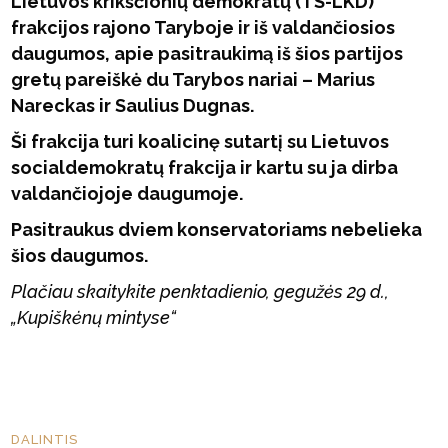
Lietuvos krikščionių demokratų (TS-LKD)
frakcijos rajono Taryboje ir iš valdančiosios
daugumos, apie pasitraukimą iš šios partijos
gretų pareiškė du Tarybos nariai – Marius
Nareckas ir Saulius Dugnas.
Ši frakcija turi koalicinę sutartį su Lietuvos
socialdemokratų frakcija ir kartu su ja dirba
valdančiojoje daugumoje.
Pasitraukus dviem konservatoriams nebelieka
šios daugumos.
Plačiau skaitykite penktadienio, gegužės 29 d.,
„Kupiškėnų mintyse“
DALINTIS