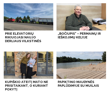
PRIE ELEVATORIŲ
„BOČIUPIS“ – PERMAINŲ IR
RIKIUOJASI NAUJO
IEŠKOJIMŲ KELYJE
DERLIAUS VILKSTINĖS
KUPIŠKIO ATEITĮ MATO NE
PAPIKTINO MAUDYNĖS
PRISITAIKANT, O KURIANT
PAPLŪDIMYJE SU MUILAIS
POKYTĮ