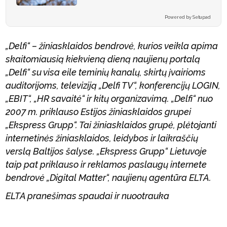
Powered by Setupad
„Delfi“ – žiniasklaidos bendrovė, kurios veikla apima
skaitomiausią kiekvieną dieną naujienų portalą
„Delfi“ su visa eile teminių kanalų, skirtų įvairioms
auditorijoms, televiziją „Delfi TV“, konferencijų LOGIN,
„EBIT“, „HR savaitė“ ir kitų organizavimą. „Delfi“ nuo
2007 m. priklauso Estijos žiniasklaidos grupei
„Ekspress Grupp“. Tai žiniasklaidos grupė, plėtojanti
internetinės žiniasklaidos, leidybos ir laikraščių
verslą Baltijos šalyse. „Ekspress Grupp“ Lietuvoje
taip pat priklauso ir reklamos paslaugų internete
bendrovė „Digital Matter“, naujienų agentūra ELTA.
ELTA pranešimas spaudai ir nuootrauka