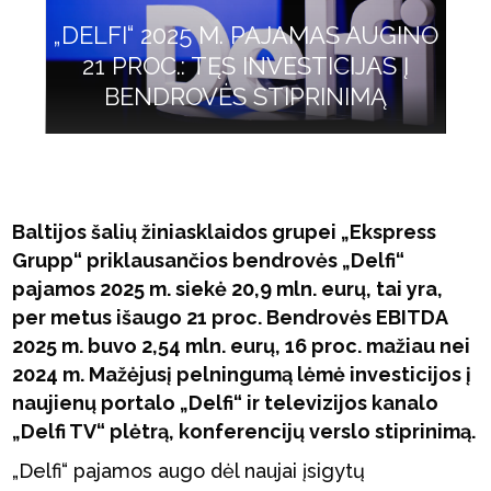
„DELFI“ 2025 M. PAJAMAS AUGINO
21 PROC.: TĘS INVESTICIJAS Į
BENDROVĖS STIPRINIMĄ
Baltijos šalių žiniasklaidos grupei „Ekspress
Grupp“ priklausančios bendrovės „Delfi“
pajamos
2025 m. siek
ė 20,
9 mln. eur
ų, tai yra,
per metus išaugo
21 proc. Bendrov
ės EBITDA
2025 m. buvo 2,54 mln. eur
ų,
16 proc. ma
žiau nei
2024 m. Mažėjusį pelningumą lėmė investicijos į
naujienų portalo „Delfi“ ir televizijos kanalo
„Delfi TV“ plėtrą, konferencijų verslo stiprinimą.
„Delfi“ pajamos augo dėl naujai įsigytų