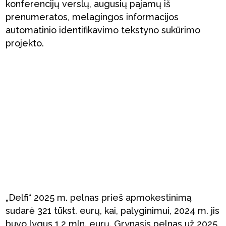
konferencijų verslų, augusių pajamų iš
prenumeratos, melagingos informacijos
automatinio identifikavimo tekstyno sukūrimo
projekto.
„Delfi“ 2025 m. pelnas prieš apmokestinimą
sudarė 321 tūkst. eurų, kai, palyginimui, 2024 m. jis
buvo lygus 1,2 mln. eurų. Grynasis pelnas už 2025