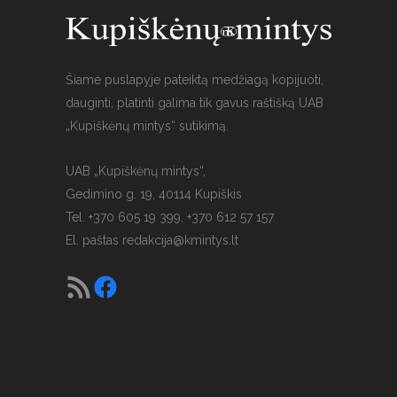
Šiame puslapyje pateiktą medžiagą kopijuoti,
dauginti, platinti galima tik gavus raštišką UAB
„Kupiškėnų mintys“ sutikimą.
UAB „Kupiškėnų mintys“,
Gedimino g. 19, 40114 Kupiškis
Tel. +370 605 19 399, +370 612 57 157.
El. paštas
redakcija@kmintys.lt