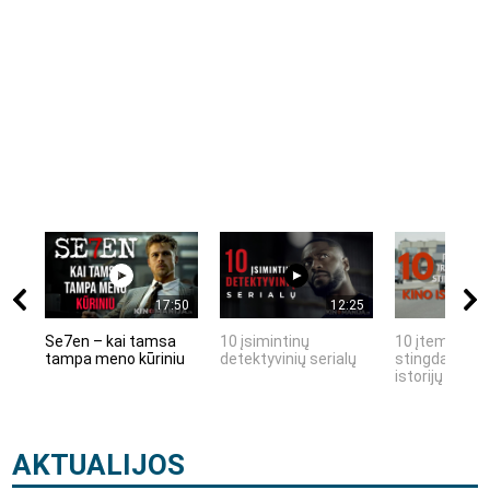
17:50
12:25
Se7en – kai tamsa
10 įsimintinų
10 įtemptų, k
tampa meno kūriniu
detektyvinių serialų
stingdančių k
istorijų
AKTUALIJOS