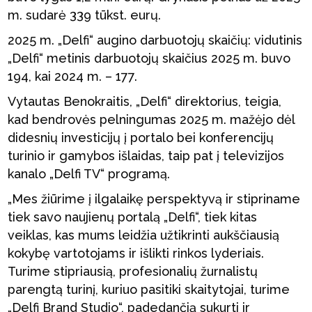
m. sudarė 339 tūkst. eurų.
2025 m. „Delfi“ augino darbuotojų skaičių: vidutinis
„Delfi“ metinis darbuotojų skaičius 2025 m. buvo
194, kai 2024 m. – 177.
Vytautas Benokraitis, „Delfi“ direktorius, teigia,
kad bendrovės pelningumas 2025 m. mažėjo dėl
didesnių investicijų į portalo bei konferencijų
turinio ir gamybos išlaidas, taip pat į televizijos
kanalo „Delfi TV“ programą.
„Mes žiūrime į ilgalaikę perspektyvą ir stipriname
tiek savo naujienų portalą „Delfi“, tiek kitas
veiklas, kas mums leidžia užtikrinti aukščiausią
kokybę vartotojams ir išlikti rinkos lyderiais.
Turime stipriausią, profesionalių žurnalistų
parengtą turinį, kuriuo pasitiki skaitytojai, turime
„Delfi Brand Studio“, padedančią sukurti ir